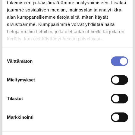
tukemiseen ja kävijämäärämme analysoimiseen. Lisäksi
jaamme sosiaalisen median, mainosalan ja analytiikka-
ANNA PALAUTETTA
alan kumppaneillemme tietoja siitä, miten käytät
sivustoamme. Kumppanimme voivat yhdistää näitä
tietoja muihin tietoihin, joita olet antanut heille tai joita on
kerätty, kun olet käyttänyt heidän palvelujaan.
Suostumuksen
Välttämätön
valinta
Mieltymykset
Tilastot
Markkinointi
Katso tästä BYD-myynnin yhteystiedot:
Airport, Vantaa