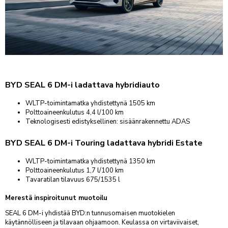
NISSAN
VARAA KAUSIHUOLTO
VARAA VAURIOTARKASTUS
TARJOUKSET
OPEL
PEUGEOT
OSTA RENKAAT
VARAA KOLARIKORJAUS
YHTEYSTIEDOT
TOYOTA
VARAA VIDEOTAPAAMINEN
VARAA RENKAANVAIHTO/SÄILYTYS
VARAA LASINVAIHTO- TAI KORJAUS
AUTOKESKUS KONALA
INFO
Ristipellontie 5-7, Helsinki
PALVELUT
KOLARIKORJAUS
BYD SEAL 6 DM-i ladattava hybridiauto
AUTOKESKUS LYHYESTI
FORDSTORE AUTOKESKUS KONALA
MÄÄRÄAIKAISHUOLTO
VARUSTEET
KOLARIKORJAAMO
Ristipellontie 5, Helsinki
HALLINTO
WLTP-toimintamatka yhdistettynä 1505 km
TILAA UUTISKIRJE
KAUSIHUOLTO
LISÄVARUSTEET
LISÄPALVELUT
TUULILASIT & KIVENISKEMÄN KORJAUKSET
Polttoaineenkulutus 4,4 l/100 km
AUTOKESKUS AIRPORT
MATERIAALIPANKKI
NOUTO- JA PALAUTUSPALVELU
VARAOSAKYSELY
LENTOHUOLTO
TARJOUKSET
SMART-KOLHUNOIKAISU
Teknologisesti edistyksellinen: sisäänrakennettu ADAS
Silvastintie 4, Vantaa
LASKUTUSTIEDOT
RENGASPALVELUT
KATSASTUS
TARJOUKSET
KAIKKI HUOLLON PALVELUT
AUTOKESKUS TAMPERE
BYD SEAL 6 DM-i Touring ladattava hybridi Estate
TUO & NOUDA 24/7 -AUTOMAATTI
SIJAISAUTO
Hatanpään Valtatie 44-46, Tampere
Nämä aiheet löydät
Liikkeessä-sivustoltamme:
VIDEOCHECK
PESUPALVELU
WLTP-toimintamatka yhdistettynä 1350 km
AUTOKESKUS HÄMEENLINNA
Polttoaineenkulutus 1,7 l/100 km
BLOGI
HUOLLON RAHOITUS
Uhrikivenkatu 11, Hämeenlinna
Tavaratilan tilavuus 675/1535 l
UUTISET & TIEDOTTEET
AUTOKESKUS RAISIO
URA & AVOIMET TYÖPAIKAT
Merestä inspiroitunut muotoilu
Haunistentie 15, Raisio
VASTUULLISUUS
SEAL 6 DM-i yhdistää BYD:n tunnusomaisen muotokielen
AUTOKESKUS TURKU
käytännölliseen ja tilavaan ohjaamoon. Keulassa on virtaviivaiset,
Munkkionkuja 1, Turku