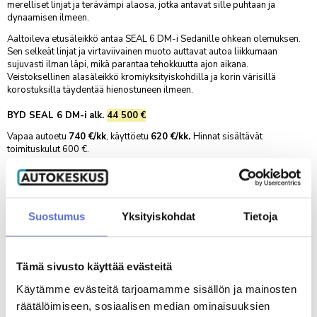
merelliset linjat ja terävämpi alaosa, jotka antavat sille puhtaan ja
AUTOKESKUS HYVINKÄÄ
TILAA UUTISKIRJE
dynaamisen ilmeen.
Mäkikuumolantie 20, Hyvinkää
Aaltoileva etusäleikkö antaa SEAL 6 DM-i Sedanille ohkean olemuksen.
AUTOKESKUS OLARI (ESPOO)
Sen selkeät linjat ja virtaviivainen muoto auttavat autoa liikkumaan
Haltilanniitty 4, Espoo
sujuvasti ilman läpi, mikä parantaa tehokkuutta ajon aikana.
Veistoksellinen alasäleikkö kromiyksityiskohdilla ja korin värisillä
korostuksilla täydentää hienostuneen ilmeen.
Yritysmyynti
BYD SEAL 6 DM-i alk.
44 500 €
Hallinto
Vapaa autoetu
740 €/kk
, käyttöetu
620 €/kk.
Hinnat sisältävät
toimituskulut 600 €.
Markkinointi & viestintä
Katso hinnasto
Laskutustiedot
Hyödynnä edut heti ja tule kaupoille!
Palaute
Suostumus
Yksityiskohdat
Tietoja
Reklamaatio
VARAA KOEAJO TAI OTA YHTEYTTÄ
PALVELUHAKU
Tämä sivusto käyttää evästeitä
Esitteet
:
SEAL 6 DM-i
ja
SEAL 6 DM-i Touring
Käytämme evästeitä tarjoamamme sisällön ja mainosten
OTA YHTEYTTÄ
räätälöimiseen, sosiaalisen median ominaisuuksien