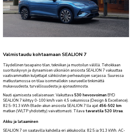
NISSAN
VARAA KAUSIHUOLTO
VARAA VAURIOTARKASTUS
TARJOUKSET
OPEL
PEUGEOT
OSTA RENKAAT
VARAA KOLARIKORJAUS
YHTEYSTIEDOT
TOYOTA
VARAA VIDEOTAPAAMINEN
VARAA RENKAANVAIHTO/SÄILYTYS
VARAA LASINVAIHTO- TAI KORJAUS
AUTOKESKUS KONALA
INFO
Ristipellontie 5-7, Helsinki
PALVELUT
KOLARIKORJAUS
AUTOKESKUS LYHYESTI
FORDSTORE AUTOKESKUS KONALA
MÄÄRÄAIKAISHUOLTO
VARUSTEET
Valmistaudu kohtaamaan SEALION 7
KOLARIKORJAAMO
Ristipellontie 5, Helsinki
HALLINTO
TILAA UUTISKIRJE
KAUSIHUOLTO
LISÄVARUSTEET
LISÄPALVELUT
TUULILASIT & KIVENISKEMÄN KORJAUKSET
Täydellinen tasapaino tilan, tekniikan ja muotoilun välillä. Tehokkaan
AUTOKESKUS AIRPORT
MATERIAALIPANKKI
NOUTO- JA PALAUTUSPALVELU
VARAOSAKYSELY
LENTOHUOLTO
TARJOUKSET
SMART-KOLHUNOIKAISU
suorituskyvyn ja dynaamisen ulkonäön ansiosta SEALION 7 vakuuttaa
Silvastintie 4, Vantaa
LASKUTUSTIEDOT
vaativammatkin kuljettajat sähköisten perheautojen sarjassa. Suuressa
RENGASPALVELUT
KATSASTUS
TARJOUKSET
KAIKKI HUOLLON PALVELUT
AUTOKESKUS TAMPERE
matkustamossa on tilaa isommallekin seurueelle tinkimättä
TUO & NOUDA 24/7 -AUTOMAATTI
SIJAISAUTO
Hatanpään Valtatie 44-46, Tampere
mukavuudesta, turvallisuudesta ja ajonautinnosta.
Nämä aiheet löydät
Liikkeessä-sivustoltamme:
VIDEOCHECK
PESUPALVELU
AUTOKESKUS HÄMEENLINNA
Nauti ajamisesta sellaisenaan: Vaikuttava
530 hevosvoiman
BYD
BLOGI
HUOLLON RAHOITUS
Uhrikivenkatu 11, Hämeenlinna
SEALION 7 kiihtyy 0-100 km/h vain 4,5 sekunnissa (Design & Excellence).
82.5-91.3 kWh Blade-akun ansiosta SEALION 7:lla ajat
456-502 km
UUTISET & TIEDOTTEET
AUTOKESKUS RAISIO
matkan (WLTP yhdistetty) vaivattomasti. Tilava
tavaratila 520 litraa
.
URA & AVOIMET TYÖPAIKAT
Haunistentie 15, Raisio
Akku ja lataaminen
VASTUULLISUUS
AUTOKESKUS TURKU
Munkkionkuja 1, Turku
SEALION 7 on saatavilla kahdella eri akkukoolla: 82.5 ja 91.3 kWh. AC-