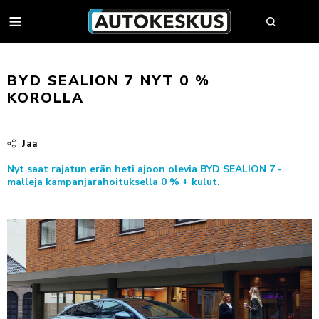
AUTOT
BYD SEALION 7 NYT 0 %
KOROLLA
AUTOHAKU
Jaa
MYY AUTOSI
Nyt saat rajatun erän heti ajoon olevia BYD SEALION 7 -
VAIHTOAUTOT
malleja kampanjarahoituksella 0 % + kulut.
AUTOHAKU
UUDET AUTOT
BMW PREMIUM SELECTION
BMW
YRITYSMYYNTI
SÄHKÖAUTOT
BYD
YRITYSMYYNNIN ESITTELY
VAIHTOAUTON OSTAJAN OPAS
FORD
JULKISET HANKINNAT
AUTOKESKUS TURVA -PALVELUPAKETTI
HUOLTO & RENKAAT
KIA
HYÖTYAJONEUVOT
HUUTOKAUPPA
MINI
AUTOPÄÄTTÄJÄLLE
VARAA MÄÄRÄAIKAISHUOLTO
AUTOJEN SISÄÄNOSTO
KOLARIKORJAUS & TUULILASIT
MITSUBISHI
TYÖSUHDEAUTOILIJALLE