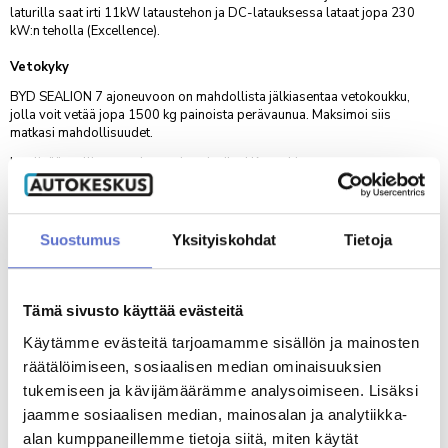
laturilla saat irti 11kW lataustehon ja DC-latauksessa lataat jopa 230
AUTOKESKUS HYVINKÄÄ
TILAA UUTISKIRJE
kW:n teholla (Excellence).
Mäkikuumolantie 20, Hyvinkää
Vetokyky
AUTOKESKUS OLARI (ESPOO)
Haltilanniitty 4, Espoo
BYD SEALION 7 ajoneuvoon on mahdollista jälkiasentaa vetokoukku,
jolla voit vetää jopa 1500 kg painoista perävaunua. Maksimoi siis
matkasi mahdollisuudet.
Yritysmyynti
Lue lisää mallista maahantuojan sivuilta
|
Katso hinnasto
Hallinto
Nyt vain Autokeskuksesta erään SEALION 7 -malleja 0
Markkinointi & viestintä
% korko + kulut*
Suostumus
Yksityiskohdat
Tietoja
Laskutustiedot
Esim. BYD SEALION 7 Excellence
59 590 €
tai
499 €/kk*
Palaute
Toimi heti, autoja rajattu erä!
Reklamaatio
Tämä sivusto käyttää evästeitä
Käytämme evästeitä tarjoamamme sisällön ja mainosten
PALVELUHAKU
räätälöimiseen, sosiaalisen median ominaisuuksien
VARAA KOEAJO
tukemiseen ja kävijämäärämme analysoimiseen. Lisäksi
jaamme sosiaalisen median, mainosalan ja analytiikka-
OTA YHTEYTTÄ
alan kumppaneillemme tietoja siitä, miten käytät