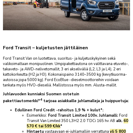
NISSAN
VARAA KAUSIHUOLTO
VARAA VAURIOTARKASTUS
TARJOUKSET
OPEL
PEUGEOT
OSTA RENKAAT
VARAA KOLARIKORJAUS
YHTEYSTIEDOT
TOYOTA
VARAA VIDEOTAPAAMINEN
VARAA RENKAANVAIHTO/SÄILYTYS
VARAA LASINVAIHTO- TAI KORJAUS
AUTOKESKUS KONALA
INFO
Ristipellontie 5-7, Helsinki
PALVELUT
KOLARIKORJAUS
Ford Transit – kuljetusten jättiläinen
AUTOKESKUS LYHYESTI
FORDSTORE AUTOKESKUS KONALA
MÄÄRÄAIKAISHUOLTO
VARUSTEET
KOLARIKORJAAMO
Ristipellontie 5, Helsinki
Ford Transit Van on luotettava, suoritus- ja kuljetuskykyinen sekä
HALLINTO
TILAA UUTISKIRJE
KAUSIHUOLTO
LISÄVARUSTEET
LISÄPALVELUT
TUULILASIT & KIVENISKEMÄN KORJAUKSET
valikoimaltaan monipuolinen. Umpipakettiautona on valittavana etuveto-,
AUTOKESKUS AIRPORT
MATERIAALIPANKKI
NOUTO- JA PALAUTUSPALVELU
takaveto- ja AWD-nelivetomallit, 3 eri akseliväliä (L2, L3 ja L4), 2 eri
VARAOSAKYSELY
LENTOHUOLTO
TARJOUKSET
SMART-KOLHUNOIKAISU
Silvastintie 4, Vantaa
kattokorkeutta (H2 ja H3). Kokonaispaino 3140–3500 kg (kevytkuorma-
LASKUTUSTIEDOT
RENGASPALVELUT
KATSASTUS
TARJOUKSET
KAIKKI HUOLLON PALVELUT
autoissa jopa 5000 kg). Ford EcoBlue -dieselmoottoreihin voidaan
AUTOKESKUS TAMPERE
TUO & NOUDA 24/7 -AUTOMAATTI
tankata myös HVO-dieseliä. Mallistossa myös mm. Alusta-mallit.
SIJAISAUTO
Hatanpään Valtatie 44-46, Tampere
Nämä aiheet löydät
Liikkeessä-sivustoltamme:
VIDEOCHECK
PESUPALVELU
Juhlavuoden kunniaksi Suomen ostetuin
AUTOKESKUS HÄMEENLINNA
BLOGI
4
HUOLLON RAHOITUS
pakettiautomerkki*
tarjoaa asiakkaille juhlamalleja ja huippuetuja:
Uhrikivenkatu 11, Hämeenlinna
UUTISET & TIEDOTTEET
Edullinen Ford Credit -rahoitus 1,9 % + kulut*:
AUTOKESKUS RAISIO
URA & AVOIMET TYÖPAIKAT
Esimerkiksi:
Ford Transit Limited 100v. Juhlamalli:
Ford
Haunistentie 15, Raisio
Transit Van Limited 350 L3H2 2.0 TDCi 165 hv A8
alk.
60
VASTUULLISUUS
AUTOKESKUS TURKU
570 € tai 599 €/kk
*
Munkkionkuja 1, Turku
Hintaetu
vastaavaan
ei-juhlamalliin
verrattuna
yli 5 800