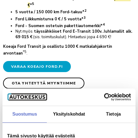
5
€
*
AUTOKESKUS HYVINKÄÄ
TILAA UUTISKIRJE
2
5 vuotta / 150 000 km Ford-takuu*
Mäkikuumolantie 20, Hyvinkää
3
Ford Liikkumisturva 0 € / 5 vuotta*
AUTOKESKUS OLARI (ESPOO)
4
Ford - Suomen ostetuin pakettiautomerkki*
Haltilanniitty 4, Espoo
Nyt myös
täyssähköiset Ford E-Transit 100v. Juhlamallit alk.
69 015 €
(sis. toimituskulut). Hintaetusi jopa 4 690 €!
Koeaja Ford Transit ja osallistu 1000 € matkalahjakortin
Yritysmyynti
*5
arvontaan
.
Hallinto
VARAA KOEAJO FORD.FI
Markkinointi & viestintä
Laskutustiedot
OTA YHTEYTTÄ MYYNTIIMME
Palaute
Reklamaatio
Katso tästä lähimmän Ford-myynnin yhteystiedot:
PALVELUHAKU
FORDSTORE, HELSINKI
–
TAMPERE
Suostumus
Yksityiskohdat
Tietoja
Ford Transit Van Limited 100v. Juhlamalli alk. 60 570,22 €. CO2-päästöt 235 g/km
OTA YHTEYTTÄ
(Transit Van Limited 350 L3H2 2.0 TDCi 165 hv A8). Suositushinnat ilmoitettu
Tämä sivusto käyttää evästeitä