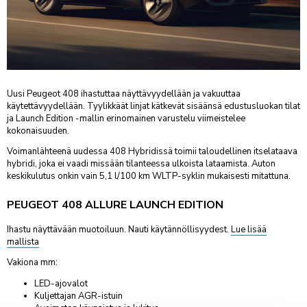
NISSAN
VARAA KAUSIHUOLTO
VARAA VAURIOTARKASTUS
TARJOUKSET
OPEL
PEUGEOT
OSTA RENKAAT
VARAA KOLARIKORJAUS
YHTEYSTIEDOT
TOYOTA
VARAA VIDEOTAPAAMINEN
VARAA RENKAANVAIHTO/SÄILYTYS
VARAA LASINVAIHTO- TAI KORJAUS
AUTOKESKUS KONALA
INFO
Uusi Peugeot 408 ihastuttaa näyttävyydellään ja vakuuttaa
Ristipellontie 5-7, Helsinki
PALVELUT
käytettävyydellään. Tyylikkäät linjat kätkevät sisäänsä edustusluokan tilat
KOLARIKORJAUS
ja Launch Edition -mallin erinomainen varustelu viimeistelee
AUTOKESKUS LYHYESTI
FORDSTORE AUTOKESKUS KONALA
MÄÄRÄAIKAISHUOLTO
VARUSTEET
KOLARIKORJAAMO
kokonaisuuden.
Ristipellontie 5, Helsinki
HALLINTO
TILAA UUTISKIRJE
KAUSIHUOLTO
LISÄVARUSTEET
LISÄPALVELUT
TUULILASIT & KIVENISKEMÄN KORJAUKSET
Voimanlähteenä uudessa 408 Hybridissä toimii taloudellinen itselataava
AUTOKESKUS AIRPORT
MATERIAALIPANKKI
NOUTO- JA PALAUTUSPALVELU
VARAOSAKYSELY
LENTOHUOLTO
TARJOUKSET
SMART-KOLHUNOIKAISU
hybridi, joka ei vaadi missään tilanteessa ulkoista lataamista. Auton
Silvastintie 4, Vantaa
LASKUTUSTIEDOT
keskikulutus onkin vain 5,1 l/100 km WLTP-syklin mukaisesti mitattuna.
RENGASPALVELUT
KATSASTUS
TARJOUKSET
KAIKKI HUOLLON PALVELUT
AUTOKESKUS TAMPERE
TUO & NOUDA 24/7 -AUTOMAATTI
SIJAISAUTO
Hatanpään Valtatie 44-46, Tampere
PEUGEOT 408 ALLURE LAUNCH EDITION
Nämä aiheet löydät
Liikkeessä-sivustoltamme:
VIDEOCHECK
PESUPALVELU
AUTOKESKUS HÄMEENLINNA
Ihastu näyttävään muotoiluun. Nauti käytännöllisyydest.
Lue lisää
BLOGI
HUOLLON RAHOITUS
Uhrikivenkatu 11, Hämeenlinna
mallista
UUTISET & TIEDOTTEET
AUTOKESKUS RAISIO
Vakiona mm:
URA & AVOIMET TYÖPAIKAT
Haunistentie 15, Raisio
VASTUULLISUUS
LED-ajovalot
AUTOKESKUS TURKU
Kuljettajan AGR-istuin
Munkkionkuja 1, Turku