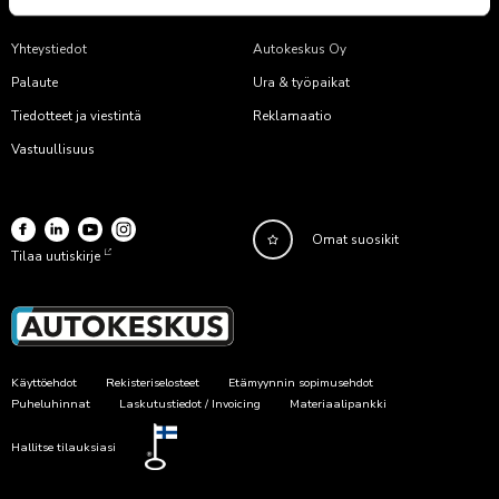
ANNA PALAUTETTA
Yhteystiedot
Autokeskus Oy
Palaute
Ura & työpaikat
Tiedotteet ja viestintä
Reklamaatio
Vastuullisuus
Omat suosikit
Tilaa uutiskirje
Käyttöehdot
Rekisteriselosteet
Etämyynnin sopimusehdot
Puheluhinnat
Laskutustiedot / Invoicing
Materiaalipankki
Hallitse tilauksiasi