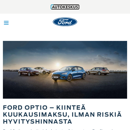
MALLISTO
OTA YHTEYTTÄ
FORD OPTIO
VAIHTOAUTOT
HUOLTO
FORD OPTIO – KIINTEÄ
TOIMIPISTEET
KUUKAUSIMAKSU, ILMAN RISKIÄ
HYVITYSHINNASTA
TARJOUKSET