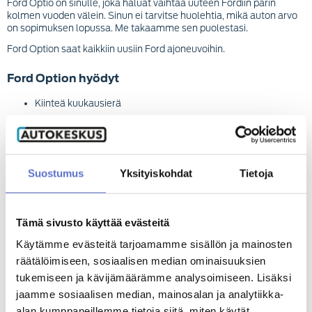
Ford Optio on sinulle, joka haluat vaihtaa uuteen Fordiin parin
kolmen vuoden välein. Sinun ei tarvitse huolehtia, mikä auton arvo
on sopimuksen lopussa. Me takaamme sen puolestasi.
Ford Option saat kaikkiin uusiin Ford ajoneuvoihin.
Ford Option hyödyt
Kiinteä kuukausierä
Taattu auton arvo sopimuksen päättyessä
Määräaikaishuollot ja korjaukset (Optio 2 ja Optio 3 tasoilla)
Auton voi lunastaa itselleen, myydä eteenpäin tai palauttaa
Suostumus
Yksityiskohdat
Tietoja
sopimuksen päättyessä
Voit hankkia uuden Fordin jopa ilman käsirahaa
Tämä sivusto käyttää evästeitä
Miten Ford Optio toimii?
Käytämme evästeitä tarjoamamme sisällön ja mainosten
Maksat kiinteätä osamaksusopimuksen kuukausierää, johon
räätälöimiseen, sosiaalisen median ominaisuuksien
vaikuttavat seuraavat valinnat:
tukemiseen ja kävijämäärämme analysoimiseen. Lisäksi
Sopimusaika kaksi tai kolme vuotta
jaamme sosiaalisen median, mainosalan ja analytiikka-
Sovittu ajomäärä (enintään 90 000km/sopimuskausi)
alan kumppaneillemme tietoja siitä, miten käytät