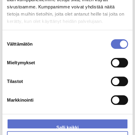
Maksettu käsiraha pienentää kuukausierää
sivustoamme. Kumppanimme voivat yhdistää näitä
tietoja muihin tietoihin, joita olet antanut heille tai joita on
Sopimuksen päättyessä
kerätty, kun olet käyttänyt heidän palvelujaan.
Sinulla on sopimuksen päättyessä kolme vaihtoehtoa:
Vaihda uuteen autoon
Suostumuksen
Voit vaihtaa uuteen Fordiin. Teet vain uuden Ford Optio -
Välttämätön
valinta
sopimuksen. Huolehdimme auton vaihdosta.
Osta auto omaksi
Jos haluat pitää auton, voit maksaa loppuvelan.
Mieltymykset
Palauta auto liikkeeseen
Kun olet suorittanut sopimuksen mukaiset maksut, auto on
Tilastot
asianmukaisessa kunnossa ja sovittuja kilometrejä ei ole
ylitetty voit vain palauttaa auton rahoitusyhtiölle.
Markkinointi
Lisätietoa
Ford Credit –palvelun tuottaa Santander Consumer Finance Oy,
joka on Suomen johtava autorahoitusyhtiö.
Salli kaikki
Tarjoamme edistyksellisiä rahoitusratkaisuja, jotka ovat
vaivattomasti ja nopeasti saatavissa lähimmästä Ford-liikkeestä