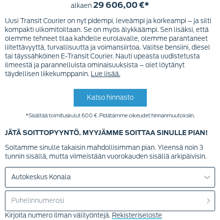
29 606,00 €*
alkaen
Uusi Transit Courier on nyt pidempi, leveämpi ja korkeampi – ja silti
kompakti ulkomitoiltaan. Se on myös älykkäämpi. Sen lisäksi, että
olemme tehneet tilaa kahdelle eurolavalle, olemme parantaneet
liitettävyyttä, turvallisuutta ja voimansiirtoa. Valitse bensiini, diesel
tai täyssähköinen E-Transit Courier. Nauti upeasta uudistetusta
ilmeestä ja parannelluista ominaisuuksista – olet löytänyt
täydellisen liikekumppanin.
Lue lisää.
Katso hinnasto
*Sisältää toimituskulut 600 €. Pidätämme oikeudet hinnanmuutoksiin.
JÄTÄ SOITTOPYYNTÖ. MYYJÄMME SOITTAA SINULLE PIAN!
Soitamme sinulle takaisin mahdollisimman pian. Yleensä noin 3
tunnin sisällä, mutta viimeistään vuorokauden sisällä arkipäivisin.
Kirjoita numero ilman välilyöntejä.
Rekisteriseloste