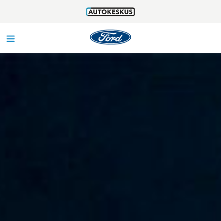
MALLISTO
OTA YHTEYTTÄ
FORD OPTIO
VAIHTOAUTOT
HUOLTO
TOIMIPISTEET
TARJOUKSET