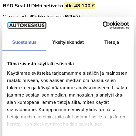
BYD Seal U DM-i neliveto
alk. 48 100 €
AUTOKESKUS HYVINKÄÄ
TILAA UUTISKIRJE
Mäkikuumolantie 20, Hyvinkää
Vapaa autoetu
805 €/kk
, käyttöetu
680 €/kk
AUTOKESKUS OLARI (ESPOO)
Hinnat sisältävät toimituskulut 600 €.
Haltilanniitty 4, Espoo
Suostumus
Yksityiskohdat
Tietoja
Tervetuloa koeajamaan ja ihastumaan!
Yritysmyynti
Hallinto
Katso hinnasto
Tämä sivusto käyttää evästeitä
Markkinointi & viestintä
Käytämme evästeitä tarjoamamme sisällön ja mainosten
Laskutustiedot
räätälöimiseen, sosiaalisen median ominaisuuksien
Palaute
tukemiseen ja kävijämäärämme analysoimiseen. Lisäksi
VARAA KOEAJO TAI OTA YHTEYTTÄ
Reklamaatio
jaamme sosiaalisen median, mainosalan ja analytiikka-
alan kumppaneillemme tietoja siitä, miten käytät
sivustoamme. Kumppanimme voivat yhdistää näitä
PALVELUHAKU
tietoja muihin tietoihin, joita olet antanut heille tai joita on
kerätty, kun olet käyttänyt heidän palvelujaan.
OTA YHTEYTTÄ