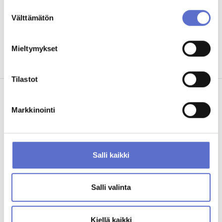
Suostumuksen
Välttämätön
valinta
ANNA PALAUTETTA
Katso tästä BYD-myynnin yhteystiedot:
Airport, Vantaa
Mieltymykset
Tilastot
Markkinointi
Saattaisit olla kiinnostunut myös
Salli kaikki
Salli valinta
Kiellä kaikki