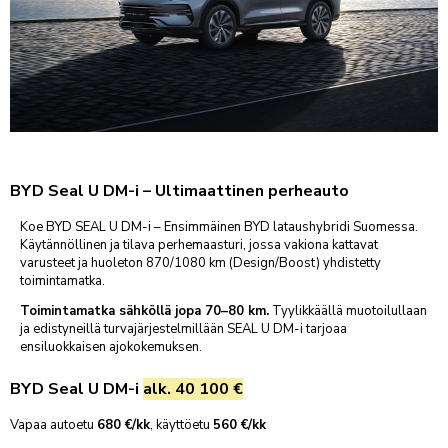
NISSAN
VARAA KAUSIHUOLTO
VARAA VAURIOTARKASTUS
TARJOUKSET
OPEL
PEUGEOT
OSTA RENKAAT
VARAA KOLARIKORJAUS
YHTEYSTIEDOT
TOYOTA
VARAA VIDEOTAPAAMINEN
VARAA RENKAANVAIHTO/SÄILYTYS
VARAA LASINVAIHTO- TAI KORJAUS
AUTOKESKUS KONALA
INFO
Ristipellontie 5-7, Helsinki
PALVELUT
KOLARIKORJAUS
AUTOKESKUS LYHYESTI
FORDSTORE AUTOKESKUS KONALA
MÄÄRÄAIKAISHUOLTO
VARUSTEET
KOLARIKORJAAMO
BYD Seal U DM-i – Ultimaattinen perheauto
Ristipellontie 5, Helsinki
HALLINTO
TILAA UUTISKIRJE
KAUSIHUOLTO
LISÄVARUSTEET
LISÄPALVELUT
TUULILASIT & KIVENISKEMÄN KORJAUKSET
AUTOKESKUS AIRPORT
MATERIAALIPANKKI
Koe BYD SEAL U DM-i – Ensimmäinen BYD lataushybridi Suomessa.
NOUTO- JA PALAUTUSPALVELU
VARAOSAKYSELY
LENTOHUOLTO
TARJOUKSET
SMART-KOLHUNOIKAISU
Silvastintie 4, Vantaa
Käytännöllinen ja tilava perhemaasturi, jossa vakiona kattavat
LASKUTUSTIEDOT
RENGASPALVELUT
KATSASTUS
varusteet ja huoleton 870/1080 km (Design/Boost) yhdistetty
TARJOUKSET
KAIKKI HUOLLON PALVELUT
AUTOKESKUS TAMPERE
toimintamatka.
TUO & NOUDA 24/7 -AUTOMAATTI
SIJAISAUTO
Hatanpään Valtatie 44-46, Tampere
Nämä aiheet löydät
Liikkeessä-sivustoltamme:
VIDEOCHECK
Toimintamatka sähköllä jopa 70–80 km.
Tyylikkäällä muotoilullaan
PESUPALVELU
AUTOKESKUS HÄMEENLINNA
ja edistyneillä turvajärjestelmillään SEAL U DM-i tarjoaa
BLOGI
HUOLLON RAHOITUS
Uhrikivenkatu 11, Hämeenlinna
ensiluokkaisen ajokokemuksen.
UUTISET & TIEDOTTEET
AUTOKESKUS RAISIO
BYD Seal U DM-i
alk. 40 100 €
URA & AVOIMET TYÖPAIKAT
Haunistentie 15, Raisio
VASTUULLISUUS
AUTOKESKUS TURKU
Vapaa autoetu
680 €/kk
, käyttöetu
560 €/kk
Munkkionkuja 1, Turku