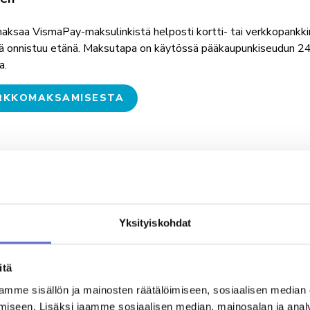
PESUPALVELU
AUTOKESKUS HYVINKÄÄ
AUT
maksaa VismaPay-maksulinkistä helposti kortti- tai verkkopankki
Mäkikuumolantie 20, Hyvinkää
Halti
ä onnistuu etänä. Maksutapa on käytössä pääkaupunkiseudun 2
a.
VARAA VIDEOTAPAAMINEN
ERKKOMAKSAMISESTA
ä
Laskutustiedot
Palaute
Reklamaatio
iseen tilanteeseen sopivimman maksutavan. Maksa verkkopankkimak
in joko 30 päivän ilmaisella maksuajalla tai pilkkomalla suurem
Yksityiskohdat
ät.
LARNASTA
itä
mme sisällön ja mainosten räätälöimiseen, sosiaalisen median
iseen. Lisäksi jaamme sosiaalisen median, mainosalan ja analy