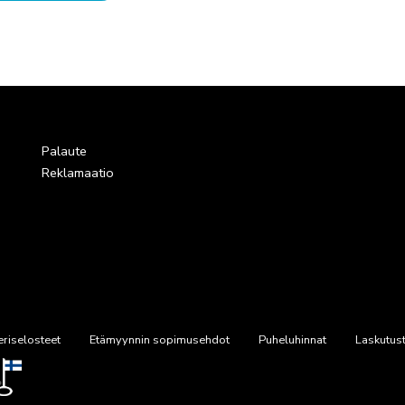
Palaute
ä
Reklamaatio
eriselosteet
Etämyynnin sopimusehdot
Puheluhinnat
Laskutust