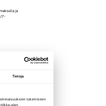
OKESKUS OLARI (ESPOO)
maksulla ja
lanniitty 4, Espoo
4/7-
sulla tai kortilla
mat maksut eriin.
Tietoja
 ominaisuuksien tukemiseen
tiikka-alan