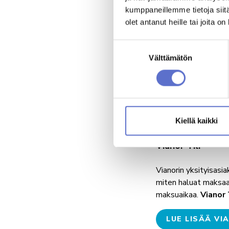
kumppaneillemme tietoja siitä
Autokeskus Tili
olet antanut heille tai joita o
Autokeskuksen yksit
Suostumuksen
osamaksulla. Ostaess
Välttämätön
valinta
ostoksiisi jopa 10 k
LUE LISÄÄ AU
Kiellä kaikki
Vianor Tili
Vianorin yksityisasi
miten haluat maksaa.
maksuaikaa.
Vianor 
LUE LISÄÄ VI