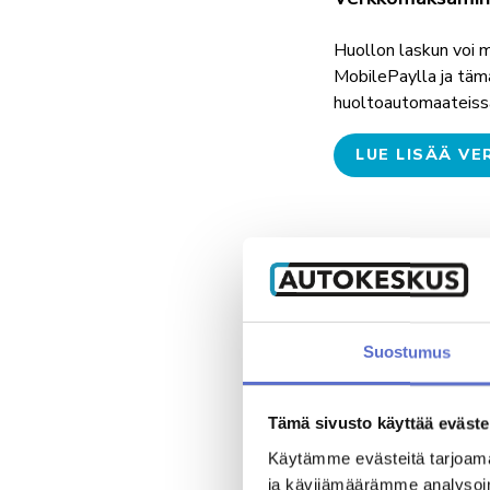
TARJOUKSET
AUTOJEN SISÄÄNOSTO
AUTOKESKUS TURKU
Huollon laskun voi 
Munkkionkuja 1, Turku
MobilePaylla ja täm
huoltoautomaateiss
LUE LISÄÄ V
Yritysmyynti
Hallinto
Markkinointi & viestint
Klarna
Klarna tarjoaa joka
heti. Maksa myöhemm
Suostumus
Sinä ostat. Sinä päät
LUE LISÄÄ K
Tämä sivusto käyttää eväste
Käytämme evästeitä tarjoama
ja kävijämäärämme analysoim