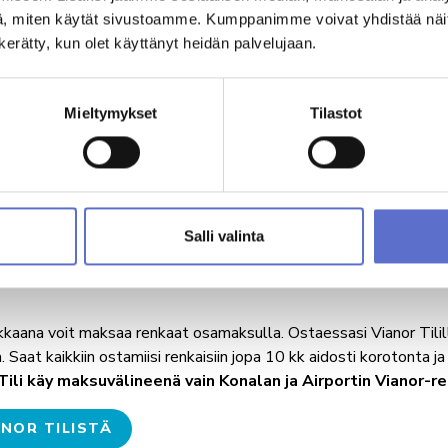
, miten käytät sivustoamme. Kumppanimme voivat yhdistää näitä t
n kerätty, kun olet käyttänyt heidän palvelujaan.
yisasiakkaana voit maksaa auton huollot, korjaukset tai autotar
asi Autokeskus Tilillä valitset milloin ja miten haluat maksaa. S
Mieltymykset
Tilastot
k aidosti korotonta ja kulutonta maksuaikaa.
TOKESKUS TILISTÄ
Salli valinta
akkaana voit maksaa renkaat osamaksulla. Ostaessasi Vianor Tilillä
 Saat kaikkiin ostamiisi renkaisiin jopa 10 kk aidosti korotonta j
Tili käy maksuvälineenä vain Konalan ja Airportin Vianor-r
ANOR TILISTÄ