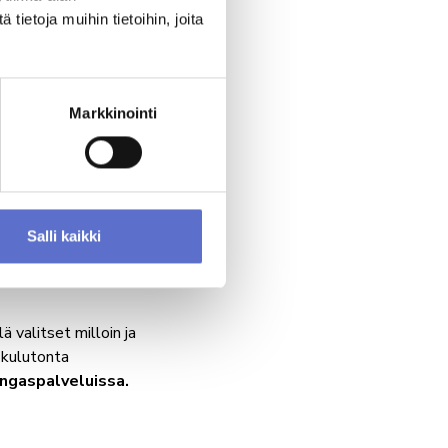
ietoja muihin tietoihin, joita
vikkeet
aat kaikkiin
Markkinointi
Salli kaikki
 valitset milloin ja
a kulutonta
engaspalveluissa.