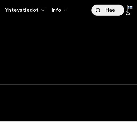
t
Yhteystiedot
Info
Hae
TO
S
ITYSMYYNTI
RJOUKSET
ITYSMYYNNIN ESITTELY
IKKI HUOLLON PALVELUT
LKISET HANKINNAT
ÖTYAJONEUVOT
OKESKUS AIRPORT
TOPÄÄTTÄJÄLLE
stintie 4, Vantaa
ÖSUHDEAUTOILIJALLE
OKESKUS RAISIO
stentie 15, Raisio