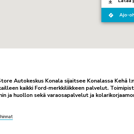
Lataa 
Ajo-oh
tore Autokeskus Konala sijaitsee Konalassa Kehä I:n 
kailleen kaikki Ford-merkkiliikkeen palvelut. Toimipi
in ja huollon sekä varaosapalvelut ja kolarikorjaamo
hinnat