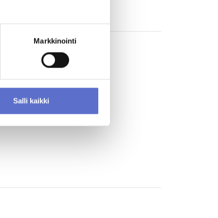
Markkinointi
inki (henkilöautot)
Näytä yhteyshenkilöt
Salli kaikki