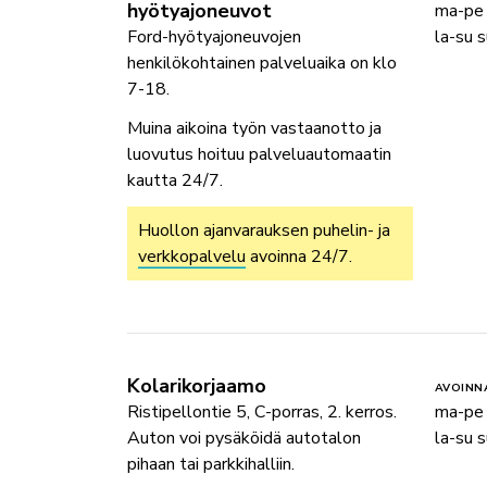
hyötyajoneuvot
ma-pe
Ford-hyötyajoneuvojen
la-su s
henkilökohtainen palveluaika on klo
7-18.
Muina aikoina työn vastaanotto ja
luovutus hoituu palveluautomaatin
kautta 24/7.
Huollon ajanvarauksen puhelin- ja
verkkopalvelu
avoinna 24/7.
Kolarikorjaamo
AVOINN
Ristipellontie 5, C-porras, 2. kerros.
ma-pe
Auton voi pysäköidä autotalon
la-su s
pihaan tai parkkihalliin.