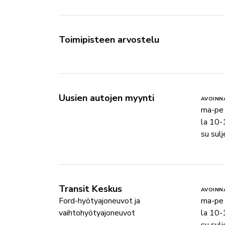
Toimipisteen arvostelu
Uusien autojen myynti
AVOINN
ma-pe
la 10-
su sulj
Transit Keskus
AVOINN
Ford-hyötyajoneuvot ja
ma-pe
vaihtohyötyajoneuvot
la 10-