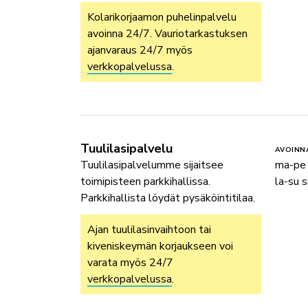
Kolarikorjaamon puhelinpalvelu
avoinna 24/7. Vauriotarkastuksen
ajanvaraus 24/7 myös
verkkopalvelussa
.
Tuulilasipalvelu
AVOINN
Tuulilasipalvelumme sijaitsee
ma-pe
toimipisteen parkkihallissa.
la-su s
Parkkihallista löydät pysäköintitilaa.
Ajan tuulilasinvaihtoon tai
kiveniskeymän korjaukseen voi
varata myös 24/7
verkkopalvelussa
.