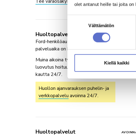
Tee varaosakysely
olet antanut heille tai joita o
Suostumuksen
Välttämätön
valinta
Huoltopalvelut henkilöautot
AVOINN
Ford-henkilöautojen henkilökohtainen
ma-pe
palveluaika on klo 7-18.
la-su s
Muina aikoina työn vastaanotto ja
Kiellä kaikki
luovutus hoituu palveluautomaatin
kautta 24/7.
Huollon ajanvarauksen puhelin- ja
verkkopalvelu
avoinna 24/7.
Huoltopalvelut
AVOINN