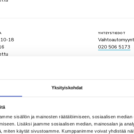
ettu
A
YHTEYSTIEDOT
 10-18
Vaihtoautomyynt
16
020 506 5173
ettu
Yksityiskohdat
A
YHTEYSTIEDOT
 7-18
Varaosatieduste
uljettu
0600 556 000
itä
mme sisällön ja mainosten räätälöimiseen, sosiaalisen median
iseen. Lisäksi jaamme sosiaalisen median, mainosalan ja analy
, miten käytät sivustoamme. Kumppanimme voivat yhdistää näitä t