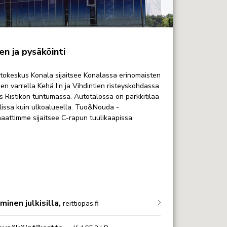
OKESKUS OLARI (ESPOO)
lanniitty 4, Espoo
n ja pysäköinti
tokeskus Konala sijaitsee Konalassa erinomaisten
en varrella Kehä I:n ja Vihdintien risteyskohdassa
 Ristikon tuntumassa. Autotalossa on parkkitilaa
llissa kuin ulkoalueella. Tuo&Nouda -
aattimme sijaitsee C-rapun tuulikaapissa.
inen julkisilla,
reittiopas.fi