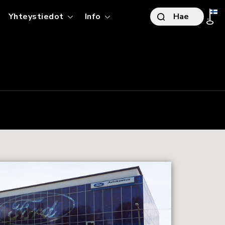
t
Yhteystiedot
Info
Hae
TO
S
ITYSMYYNTI
RJOUKSET
ITYSMYYNNIN ESITTELY
IKKI HUOLLON PALVELUT
LKISET HANKINNAT
ÖTYAJONEUVOT
OKESKUS AIRPORT
TOPÄÄTTÄJÄLLE
stintie 4, Vantaa
ÖSUHDEAUTOILIJALLE
OKESKUS RAISIO
stentie 15, Raisio