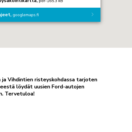
pysäköintikartta,
pdf-165.3 kB
jeet,
googlemaps.fi
ja Vihdintien risteyskohdassa tarjoten
steestä löydät uusien Ford-autojen
n. Tervetuloa!