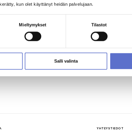
n kerätty, kun olet käyttänyt heidän palvelujaan.
Mieltymykset
Tilastot
A
YHTEYSTIEDOT
 7-18
Ford-huolto Hels
uljettu
0300 30 8178
Salli valinta
A
YHTEYSTIEDOT