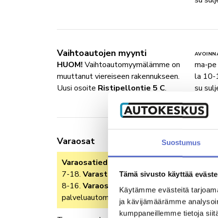
su sulj
Vaihtoautojen myynti
AVOINN
HUOM!
Vaihtoautomyymälämme on
ma-pe
muuttanut viereiseen rakennukseen.
la 10-
Uusi osoite
Ristipellontie 5 C
.
su sulj
Varaosat
Suostumus
AVOINN
ma-pe
Varaosatiedustelut
ma-pe klo
la-su s
7-18.
Varasto
avoinna ma-pe klo
Tämä sivusto käyttää eväste
8-16.
Varaosien nouto
24/7
Käytämme evästeitä tarjoama
palveluautomaatista.
ja kävijämäärämme analysoim
kumppaneillemme tietoja siitä