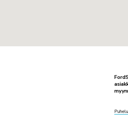
FordS
asiak
myynn
Puhelu