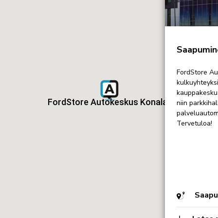
PESUPALVELU
AUTOKESKUS HYVINKÄÄ
AUT
Mäkikuumolantie 20, Hyvinkää
Halti
Saapumine
VARAA VIDEOTAPAAMINEN
FordStore Au
kulkuyhteyksi
ä
Laskutustiedot
Palaute
Reklamaatio
kauppakeskus
FordStore Autokeskus Konala
niin parkkiha
palveluautom
Tervetuloa!
Saapum