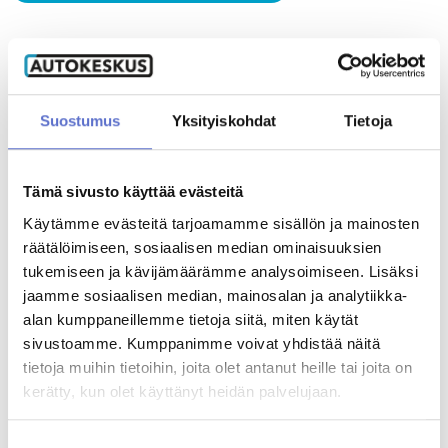
ANNA PALAUTETTA
Nouto- ja palautuspalvelu
Kätevä nouto- ja palautuspalvelumme hakee autosi huoltoon tai
Suostumus
Yksityiskohdat
Tietoja
korjaukseen ja palauttaa sen valitsemaasi osoitteeseen. Noutopalvelun
voi tilata molempiin suuntiin tai pelkästään toiseen suuntaan.
Tämä sivusto käyttää evästeitä
LUE LISÄÄ
Käytämme evästeitä tarjoamamme sisällön ja mainosten
räätälöimiseen, sosiaalisen median ominaisuuksien
tukemiseen ja kävijämäärämme analysoimiseen. Lisäksi
jaamme sosiaalisen median, mainosalan ja analytiikka-
Huollon rahoitus
alan kumppaneillemme tietoja siitä, miten käytät
Tarjoamme monipuoliset rahoitusvaihtoehdot huollon, varaosien,
sivustoamme. Kumppanimme voivat yhdistää näitä
lisävarusteiden sekä korjausten maksamiseen. Tutustu eri
rahoitusvaihtoehtoihimme.
tietoja muihin tietoihin, joita olet antanut heille tai joita on
kerätty, kun olet käyttänyt heidän palvelujaan.
TUTUSTU
Suostumuksen