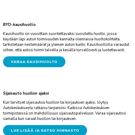
AUTOKESKUS HYVINKÄÄ
TILAA UUTISKIRJE
Mäkikuumolantie 20, Hyvinkää
AUTOKESKUS OLARI (ESPOO)
BYD-kausihuolto
Haltilanniitty 4, Espoo
Kausihuolto on vuosittain suoritettavaksi suositeltu huolto, jossa
käydään läpi auton toimivuuden kannalta olennaisia huoltokohteita,
tarkistetaan nestemäärät ja yleinen auton kunto. Kausihuollolla varaudut
Yritysmyynti
siihen, että autosi toimii talvella ja kesällä turvallisesti ja luotettavasti.
Hallinto
VARAA KAUSIHUOLTO
Markkinointi & viestintä
Laskutustiedot
Palaute
Sijaisauto huollon ajaksi
Reklamaatio
Kun tarvitset sijaisautoa huollon tai korjauksen ajaksi, löytyy
Autokeskuksesta ratkaisu tarpeisiisi. Kaikissa Autokeskuksen
PALVELUHAKU
toimipisteissä on mahdollisuus sijaisautopalveluun. Varaa sijaisautosi
samalla kun varaat huollon tai korjauksen.
OTA YHTEYTTÄ
LUE LISÄÄ JA KATSO HINNASTO