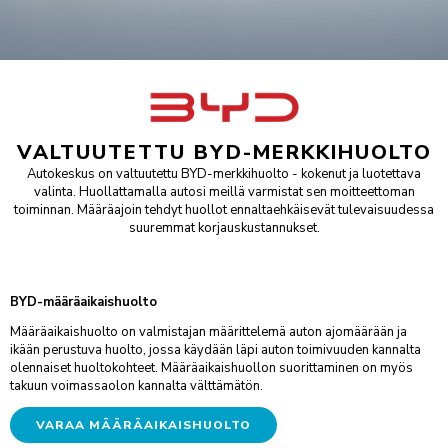
NISSAN
VARAA KAUSIHUOLTO
VARAA VAURIOTARKASTUS
TARJOUKSET
OPEL
PEUGEOT
OSTA RENKAAT
VARAA KOLARIKORJAUS
YHTEYSTIEDOT
TOYOTA
VARAA VIDEOTAPAAMINEN
VARAA RENKAANVAIHTO/SÄILYTYS
VARAA LASINVAIHTO- TAI KORJAUS
AUTOKESKUS KONALA
INFO
Ristipellontie 5-7, Helsinki
VALTUUTETTU BYD-MERKKIHUOLTO
PALVELUT
KOLARIKORJAUS
Autokeskus on valtuutettu BYD-merkkihuolto - kokenut ja luotettava
AUTOKESKUS LYHYESTI
FORDSTORE AUTOKESKUS KONALA
MÄÄRÄAIKAISHUOLTO
VARUSTEET
KOLARIKORJAAMO
valinta. Huollattamalla autosi meillä varmistat sen moitteettoman
Ristipellontie 5, Helsinki
HALLINTO
TILAA UUTISKIRJE
KAUSIHUOLTO
LISÄVARUSTEET
LISÄPALVELUT
toiminnan. Määräajoin tehdyt huollot ennaltaehkäisevät tulevaisuudessa
TUULILASIT & KIVENISKEMÄN KORJAUKSET
AUTOKESKUS AIRPORT
MATERIAALIPANKKI
suuremmat korjauskustannukset.
NOUTO- JA PALAUTUSPALVELU
VARAOSAKYSELY
LENTOHUOLTO
TARJOUKSET
SMART-KOLHUNOIKAISU
Silvastintie 4, Vantaa
LASKUTUSTIEDOT
RENGASPALVELUT
KATSASTUS
TARJOUKSET
KAIKKI HUOLLON PALVELUT
AUTOKESKUS TAMPERE
TUO & NOUDA 24/7 -AUTOMAATTI
SIJAISAUTO
Hatanpään Valtatie 44-46, Tampere
Nämä aiheet löydät
Liikkeessä-sivustoltamme:
BYD-määräaikaishuolto
VIDEOCHECK
PESUPALVELU
AUTOKESKUS HÄMEENLINNA
Määräaikaishuolto on valmistajan määrittelemä auton ajomäärään ja
BLOGI
HUOLLON RAHOITUS
Uhrikivenkatu 11, Hämeenlinna
ikään perustuva huolto, jossa käydään läpi auton toimivuuden kannalta
UUTISET & TIEDOTTEET
olennaiset huoltokohteet. Määräaikaishuollon suorittaminen on myös
AUTOKESKUS RAISIO
takuun voimassaolon kannalta välttämätön.
URA & AVOIMET TYÖPAIKAT
Haunistentie 15, Raisio
VASTUULLISUUS
AUTOKESKUS TURKU
VARAA MÄÄRÄAIKAISHUOLTO
Munkkionkuja 1, Turku