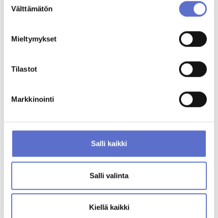
Välttämätön
valinta
Huollon lisäpalvelut
Mieltymykset
Tarjoamme huollon lisäpalveluita huoltopalveluidemme lisäksi. Meiltä
löytyvät mm. lentohuolto sekä tuo&nouda 24/7 -palveluautomaatti.
Tutustu huoltomme monipuoliseen palveluvalikoimaan!
Tilastot
KAIKKI PALVELUT
Markkinointi
Valtuutettu BYD-merkkihuolto
Salli kaikki
Täyden palvelun BYD-merkkihuoltomme palvelee Vantaalla.
Sijaitsemme hyvien kulkuyhteyksien varrella. Palvelun laadun takaa
ammattitaitoinen, BYD-tuotteisiin erikoistunut ja koulutettu henkilökunta,
Salli valinta
sekä alan modernein teknologia. Käytämme autollesi suunniteltuja
työmenetelmiä, testauslaitteita ja työkaluja sekä ainoastaan BYD-
alkuperäisosia.
Kiellä kaikki
Valtuutetussa BYD-merkkihuollossamme on valmistajan viimeisin tieto