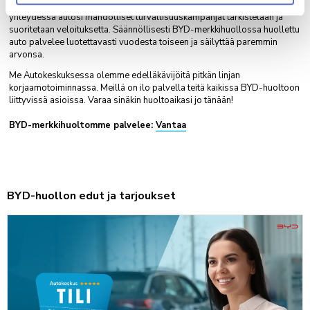
autoosi liittyvistä huoltotarpeista ja -toimenpiteistä. Huollon
yhteydessä autosi mahdolliset turvallisuuskampanjat tarkistetaan ja
suoritetaan veloituksetta. Säännöllisesti BYD-merkkihuollossa huollettu
auto palvelee luotettavasti vuodesta toiseen ja säilyttää paremmin
arvonsa.
Me Autokeskuksessa olemme edelläkävijöitä pitkän linjan
korjaamotoiminnassa. Meillä on ilo palvella teitä kaikissa BYD-huoltoon
liittyvissä asioissa. Varaa sinäkin huoltoaikasi jo tänään!
BYD-merkkihuoltomme palvelee:
Vantaa
BYD-huollon edut ja tarjoukset