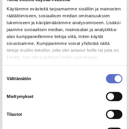
Teemu Asikainen
AUTOKESKUS HYVINKÄÄ
TILAA UUTISKIRJE
Käytämme evästeitä tarjoamamme sisällön ja mainosten
Automyyjä
Mäkikuumolantie 20, Hyvinkää
räätälöimiseen, sosiaalisen median ominaisuuksien
teemu.asikainen@autokeskus.fi
AUTOKESKUS OLARI (ESPOO)
020 506 5522
tukemiseen ja kävijämäärämme analysoimiseen. Lisäksi
Haltilanniitty 4, Espoo
jaamme sosiaalisen median, mainosalan ja analytiikka-
alan kumppaneillemme tietoja siitä, miten käytät
Teemu Jokinen
sivustoamme. Kumppanimme voivat yhdistää näitä
Yritysmyynti
Automyyjä, lomalla 20.7.-9.8.
tietoja muihin tietoihin, joita olet antanut heille tai joita on
teemu.jokinen@autokeskus.fi
Hallinto
ENG,
020 506 5486
kerätty, kun olet käyttänyt heidän palvelujaan.
FIN
Markkinointi & viestintä
Varaa videotapaaminen
Laskutustiedot
Suostumuksen
Välttämätön
valinta
Palaute
Reklamaatio
Mieltymykset
Toimipisteen ajankohtaiset
PALVELUHAKU
Tilastot
OTA YHTEYTTÄ