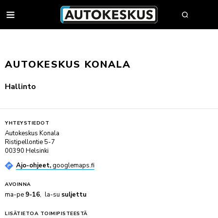
AUTOT
AUTOKESKUS KONALA
AUTOHAKU
Hallinto
MYY AUTOSI
VAIHTOAUTOT
YHTEYSTIEDOT
AUTOHAKU
UUDET AUTOT
Autokeskus Konala
Ristipellontie 5-7
BMW PREMIUM SELECTION
BMW
YRITYSMYYNTI
00390 Helsinki
SÄHKÖAUTOT
BYD
YRITYSMYYNNIN ESITTELY
Ajo-ohjeet,
googlemaps.fi
VAIHTOAUTON OSTAJAN OPAS
FORD
JULKISET HANKINNAT
AUTOKESKUS TURVA -PALVELUPAKETTI
HUOLTO & RENKAAT
KIA
HYÖTYAJONEUVOT
AVOINNA
HUUTOKAUPPA
ma-pe
9-16
la-su
suljettu
MINI
AUTOPÄÄTTÄJÄLLE
VARAA MÄÄRÄAIKAISHUOLTO
AUTOJEN SISÄÄNOSTO
KOLARIKORJAUS & TUULILASIT
MITSUBISHI
TYÖSUHDEAUTOILIJALLE
LISÄTIETOA TOIMIPISTEESTÄ