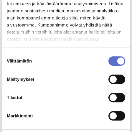
tukemiseen ja kävijämäärämme analysoimiseen. Lisäksi
AUTOKESKUS HYVINKÄÄ
TILAA UUTISKIRJE
jaamme sosiaalisen median, mainosalan ja analytiikka-
Mäkikuumolantie 20, Hyvinkää
Mika Huhtamaa
alan kumppaneillemme tietoja siitä, miten käytät
Autotalonjohtaja, Konala ja Airport
AUTOKESKUS OLARI (ESPOO)
mika.huhtamaa@autokeskus.fi
sivustoamme. Kumppanimme voivat yhdistää näitä
Haltilanniitty 4, Espoo
0400 270 666
tietoja muihin tietoihin, joita olet antanut heille tai joita on
kerätty, kun olet käyttänyt heidän palvelujaan.
Yritysmyynti
Hallinto
Suostumuksen
Välttämätön
valinta
Toimipisteen ajankohtaiset
Markkinointi & viestintä
Laskutustiedot
Mieltymykset
Palaute
Reklamaatio
Tilastot
PALVELUHAKU
Markkinointi
OTA YHTEYTTÄ