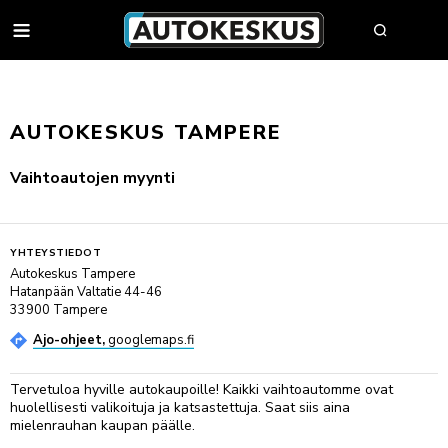
AUTOT
AUTOKESKUS TAMPERE
AUTOHAKU
Vaihtoautojen myynti
MYY AUTOSI
VAIHTOAUTOT
YHTEYSTIEDOT
AUTOHAKU
UUDET AUTOT
Autokeskus Tampere
Hatanpään Valtatie 44-46
BMW PREMIUM SELECTION
BMW
YRITYSMYYNTI
33900 Tampere
SÄHKÖAUTOT
BYD
YRITYSMYYNNIN ESITTELY
Ajo-ohjeet,
googlemaps.fi
VAIHTOAUTON OSTAJAN OPAS
FORD
JULKISET HANKINNAT
AUTOKESKUS TURVA -PALVELUPAKETTI
HUOLTO & RENKAAT
KIA
HYÖTYAJONEUVOT
Tervetuloa hyville autokaupoille! Kaikki vaihtoautomme ovat
HUUTOKAUPPA
MINI
AUTOPÄÄTTÄJÄLLE
huolellisesti valikoituja ja katsastettuja. Saat siis aina
VARAA MÄÄRÄAIKAISHUOLTO
mielenrauhan kaupan päälle.
AUTOJEN SISÄÄNOSTO
KOLARIKORJAUS & TUULILASIT
MITSUBISHI
TYÖSUHDEAUTOILIJALLE