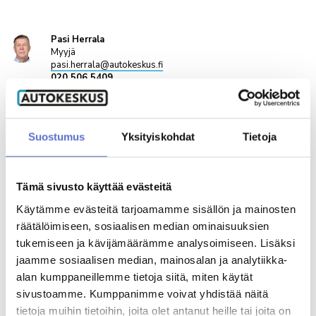
AUTOKESKUS HYVINKÄÄ
TILAA UUTISKIRJE
Mäkikuumolantie 20, Hyvinkää
Pasi Herrala
AUTOKESKUS OLARI (ESPOO)
Myyjä
Haltilanniitty 4, Espoo
pasi.herrala@autokeskus.fi
020 506 5409
Yritysmyynti
Taneli Pietilä
Hallinto
Suostumus
Yksityiskohdat
Tietoja
Automyyjä (Lomalla 31.7-31.8)
taneli.pietila@autokeskus.fi
Markkinointi & viestintä
ENG,
020 506 5357
FIN
Laskutustiedot
Tämä sivusto käyttää evästeitä
Palaute
Käytämme evästeitä tarjoamamme sisällön ja mainosten
Antti Kauranen
Reklamaatio
Automyyjä, Eng, Sve, palvelen myös viittomakielellä.
räätälöimiseen, sosiaalisen median ominaisuuksien
antti.kauranen@autokeskus.fi
tukemiseen ja kävijämäärämme analysoimiseen. Lisäksi
ENG,
020 506 5417
FIN,
PALVELUHAKU
jaamme sosiaalisen median, mainosalan ja analytiikka-
SGN,
SWE
Varaa videotapaaminen
alan kumppaneillemme tietoja siitä, miten käytät
sivustoamme. Kumppanimme voivat yhdistää näitä
OTA YHTEYTTÄ
tietoja muihin tietoihin, joita olet antanut heille tai joita on