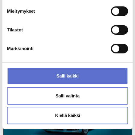
Pekka Lesonen
Mieltymykset
ANNA PALAUTETTA
Teknisen palvelun päällikkö
pekka.lesonen@autokeskus.fi
ENG,
0300 30 8149
FIN
Tilastot
Markkinointi
Toimipisteen ajankohtaiset
Salli kaikki
Salli valinta
Kiellä kaikki