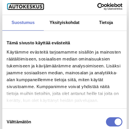
Jouni Vuorinen
AUTOKESKUS HYVINKÄÄ
TILAA UUTISKIRJE
Työnjohtaja
Mäkikuumolantie 20, Hyvinkää
ENG,
FIN
AUTOKESKUS OLARI (ESPOO)
Suostumus
Yksityiskohdat
Tietoja
Haltilanniitty 4, Espoo
Miro Isomaa
Automyyjä
Tämä sivusto käyttää evästeitä
Yritysmyynti
miro.isomaa@autokeskus.fi
Käytämme evästeitä tarjoamamme sisällön ja mainosten
020 506 5126
Hallinto
räätälöimiseen, sosiaalisen median ominaisuuksien
Markkinointi & viestintä
tukemiseen ja kävijämäärämme analysoimiseen. Lisäksi
Laskutustiedot
Waltteri Hirsikangas
jaamme sosiaalisen median, mainosalan ja analytiikka-
Työnjohtaja
alan kumppaneillemme tietoja siitä, miten käytät
Palaute
0300 30 8193
sivustoamme. Kumppanimme voivat yhdistää näitä
Reklamaatio
tietoja muihin tietoihin, joita olet antanut heille tai joita on
kerätty, kun olet käyttänyt heidän palvelujaan.
Matti Tiistola
PALVELUHAKU
Huoltovastaava
ENG,
Suostumuksen
FIN
Välttämätön
valinta
OTA YHTEYTTÄ