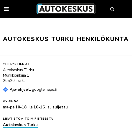
AUTOT
AUTOKESKUS TURKU HENKILÖKUNTA
AUTOHAKU
MYY AUTOSI
YHTEYSTIEDOT
Autokeskus Turku
VAIHTOAUTOT
Munkkionkuja 1
AUTOHAKU
UUDET AUTOT
20520 Turku
BMW PREMIUM SELECTION
BMW
YRITYSMYYNTI
Ajo-ohjeet,
googlemaps.fi
SÄHKÖAUTOT
BYD
YRITYSMYYNNIN ESITTELY
AVOINNA
VAIHTOAUTON OSTAJAN OPAS
FORD
JULKISET HANKINNAT
ma-pe
10-18
la
10-16
su
suljettu
AUTOKESKUS TURVA -PALVELUPAKETTI
HUOLTO & RENKAAT
KIA
HYÖTYAJONEUVOT
HUUTOKAUPPA
MINI
AUTOPÄÄTTÄJÄLLE
LISÄTIETOA TOIMIPISTEESTÄ
VARAA MÄÄRÄAIKAISHUOLTO
Autokeskus Turku
AUTOJEN SISÄÄNOSTO
KOLARIKORJAUS & TUULILASIT
MITSUBISHI
TYÖSUHDEAUTOILIJALLE