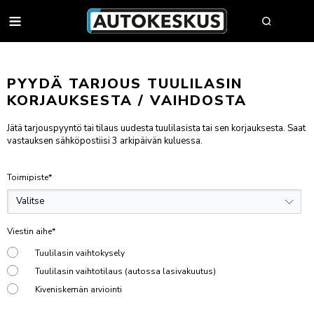
AUTOT
PYYDÄ TARJOUS TUULILASIN
KORJAUKSESTA / VAIHDOSTA
AUTOHAKU
Jätä tarjouspyyntö tai tilaus uudesta tuulilasista tai sen korjauksesta. Saat
vastauksen sähköpostiisi 3 arkipäivän kuluessa.
MYY AUTOSI
VAIHTOAUTOT
Toimipiste
*
AUTOHAKU
UUDET AUTOT
BMW PREMIUM SELECTION
BMW
YRITYSMYYNTI
SÄHKÖAUTOT
BYD
YRITYSMYYNNIN ESITTELY
Viestin aihe
*
VAIHTOAUTON OSTAJAN OPAS
FORD
JULKISET HANKINNAT
Tuulilasin vaihtokysely
AUTOKESKUS TURVA -PALVELUPAKETTI
HUOLTO & RENKAAT
KIA
HYÖTYAJONEUVOT
Tuulilasin vaihtotilaus (autossa lasivakuutus)
HUUTOKAUPPA
MINI
AUTOPÄÄTTÄJÄLLE
Kiveniskemän arviointi
VARAA MÄÄRÄAIKAISHUOLTO
AUTOJEN SISÄÄNOSTO
KOLARIKORJAUS & TUULILASIT
MITSUBISHI
TYÖSUHDEAUTOILIJALLE