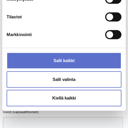
ANNA PALAUTETTA
Omavastuuosuus / € (vapaaehtoinen)
Tilastot
Markkinointi
Vahinkonumero (vapaaehtoinen)
Salli kaikki
Lisätiedot
Tarvitsen sijaisauton tuulilasinvaihdon ajaksi
*
Salli valinta
Sijaisauto lasinvaihdon ajaksi 55 € (kokoluokka A)
Kyllä
Kiellä kaikki
Ei
Viesti (vapaaehtoinen)