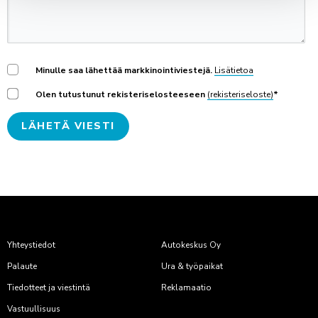
Minulle saa lähettää markkinointiviestejä.
Lisätietoa
Olen tutustunut rekisteriselosteeseen
(rekisteriseloste)
*
Yhteystiedot
Autokeskus Oy
Palaute
Ura & työpaikat
Tiedotteet ja viestintä
Reklamaatio
Vastuullisuus