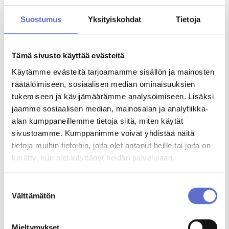
AUTOKESKUS HYVINKÄÄ
TILAA UUTISKIRJE
Etunimi
*
Suostumus
Yksityiskohdat
Tietoja
Mäkikuumolantie 20, Hyvinkää
AUTOKESKUS OLARI (ESPOO)
Haltilanniitty 4, Espoo
Tämä sivusto käyttää evästeitä
Sukunimi
*
Käytämme evästeitä tarjoamamme sisällön ja mainosten
Yritysmyynti
räätälöimiseen, sosiaalisen median ominaisuuksien
Hallinto
tukemiseen ja kävijämäärämme analysoimiseen. Lisäksi
Puhelin
*
jaamme sosiaalisen median, mainosalan ja analytiikka-
Markkinointi & viestintä
alan kumppaneillemme tietoja siitä, miten käytät
Laskutustiedot
sivustoamme. Kumppanimme voivat yhdistää näitä
Sähköposti
*
Palaute
tietoja muihin tietoihin, joita olet antanut heille tai joita on
kerätty, kun olet käyttänyt heidän palvelujaan.
Reklamaatio
Suostumuksen
PALVELUHAKU
Vakuutustiedot
Välttämätön
valinta
Vakuutusyhtiön nimi (vapaaehtoinen)
OTA YHTEYTTÄ
Mieltymykset