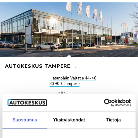
AUTOKESKUS TAMPERE
Hatanpään Valtatie 44-46
33900 Tampere
Automyynti
VAIHTOAUTOT
Suostumus
Yksityiskohdat
Tietoja
ma-pe 10-18
la 10-16