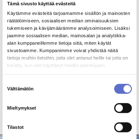
Tämä sivusto käyttää evästeitä
su suljettu
Käytämme evästeitä tarjoamamme sisällön ja mainosten
Huoltopalvelut
räätälöimiseen, sosiaalisen median ominaisuuksien
tukemiseen ja kävijämäärämme analysoimiseen. Lisäksi
jaamme sosiaalisen median, mainosalan ja analytiikka-
alan kumppaneillemme tietoja siitä, miten käytät
sivustoamme. Kumppanimme voivat yhdistää näitä
ma-pe 7.30-17
tietoja muihin tietoihin, joita olet antanut heille tai joita on
la-su suljettu
kerätty, kun olet käyttänyt heidän palvelujaan.
Huoltopalvelut
Suostumuksen
Transit Keskus
Välttämätön
valinta
ma-pe 7-18
la-su suljettu
Mieltymykset
TARKEMMAT TIEDOT
Tilastot