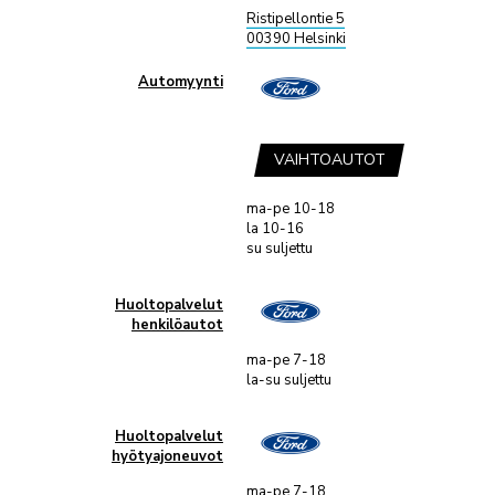
Ristipellontie 5
00390 Helsinki
ANNA PALAUTETTA
Automyynti
VAIHTOAUTOT
ma-pe 10-18
la 10-16
su suljettu
Huoltopalvelut
henkilöautot
ma-pe 7-18
la-su suljettu
Huoltopalvelut
hyötyajoneuvot
ma-pe 7-18