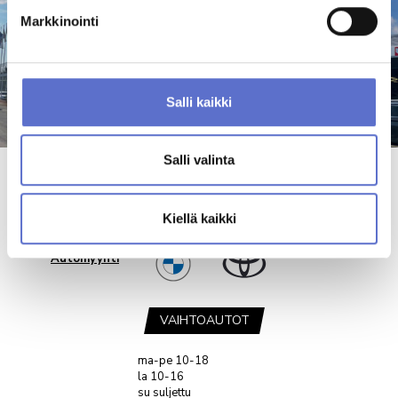
Markkinointi
Salli kaikki
Salli valinta
AUTOKESKUS HÄMEENLINNA
Uhrikivenkatu 11
Kiellä kaikki
13130 Hämeenlinna
Automyynti
VAIHTOAUTOT
ma-pe 10-18
la 10-16
su suljettu