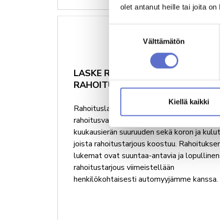
olet antanut heille tai joita o
Laske rahoitusarvio
Suostumuksen
Välttämätön
valinta
LASKE RAHOITUSARVIO JA HAE
RAHOITUSPÄÄTÖS AUTOLLE
Kiellä kaikki
Rahoituslaskurilla voit suunnitella
rahoitusvaihtoehtoja autolle. Näet laskel
kuukausierän suuruuden sekä koron ja kulut
joista rahoitustarjous koostuu. Rahoitukse
lukemat ovat suuntaa-antavia ja lopullinen
rahoitustarjous viimeistellään
henkilökohtaisesti automyyjämme kanssa.