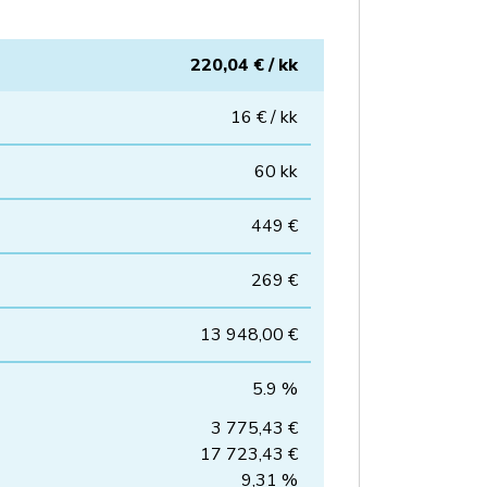
220,04 € / kk
16 € / kk
60 kk
449 €
269 €
13 948,00 €
5.9 %
3 775,43 €
17 723,43 €
9,31 %