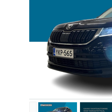
TARJOUKSET
AUTOJEN SISÄÄNOSTO
AUTOKESKUS TURKU
Munkkionkuja 1, Turku
Yritysmyynti
Hallinto
Markkinointi & viestint