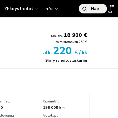
t
Yhteystiedot
Info
Hae
TO
18 900 €
Sis. alv.
+ toimistomaksu 269 €
S
220
alk.
€ / kk
Siirry rahoituslaskuriin
ITYSMYYNTI
RJOUKSET
ITYSMYYNNIN ESITTELY
IKKI HUOLLON PALVELUT
LKISET HANKINNAT
ÖTYAJONEUVOT
OKESKUS AIRPORT
TOPÄÄTTÄJÄLLE
stintie 4, Vantaa
simalli
Kilometrit
ÖSUHDEAUTOILIJALLE
20
196 000 km
OKESKUS RAISIO
ttövoima
Vetotapa
stentie 15, Raisio