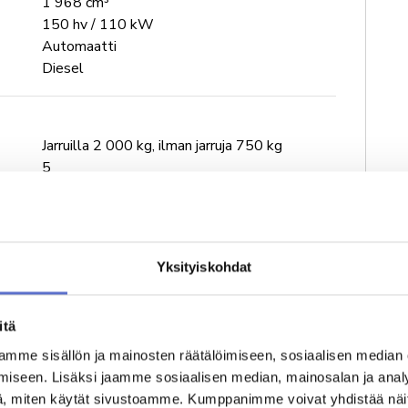
1 968 cm³
150 hv / 110 kW
Automaatti
Diesel
Jarruilla 2 000 kg, ilman jarruja 750 kg
5
1 679 kg
835 l
Yksityiskohdat
198 km/h
9.5 s
itä
Kaupunki 5.8 l/km, maantie 4.6 l/km,
yhdistetty 6.6 l/km
mme sisällön ja mainosten räätälöimiseen, sosiaalisen median
CO₂ 160 g/km, CO 27.6 g/km, HC 0 g/km,
iseen. Lisäksi jaamme sosiaalisen median, mainosalan ja analy
NOx 39.1 g/km
, miten käytät sivustoamme. Kumppanimme voivat yhdistää näitä t