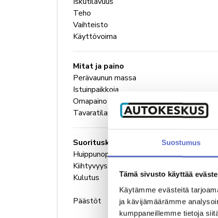
Iskutilavuus
Teho
Vaihteisto
Käyttövoima
Mitat ja paino
Perävaunun massa
Istuinpaikkoja
Omapaino
Tavaratilan tilavuus
Suorituskyky
Suostumus
Huippunopeus
Kiihtyvyys 0-100 km/h
Tämä sivusto käyttää eväste
Kulutus
Käytämme evästeitä tarjoama
Päästöt
ja kävijämäärämme analysoim
kumppaneillemme tietoja siitä