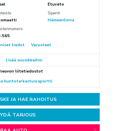
sel
Etuveto
OKESKUS OLARI (ESPOO)
hteisto
Sijainti
lanniitty 4, Espoo
omaatti
Hämeenlinna
isterinumero
P-565
niset tiedot
Varusteet
Lisää suosikkeihin
neuvon liitetiedostot
a kuntotarkastusraportti
SKE JA HAE RAHOITUS
YDÄ TARJOUS
ARAA AUTO