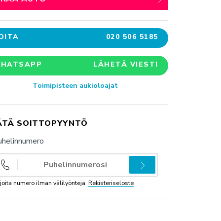
OITA
020 506 5185
HATSAPP
LÄHETÄ VIESTI
Toimipisteen aukioloajat
ÄTÄ SOITTOPYYNTÖ
uhelinnumero
rjoita numero ilman välilyöntejä.
Rekisteriseloste