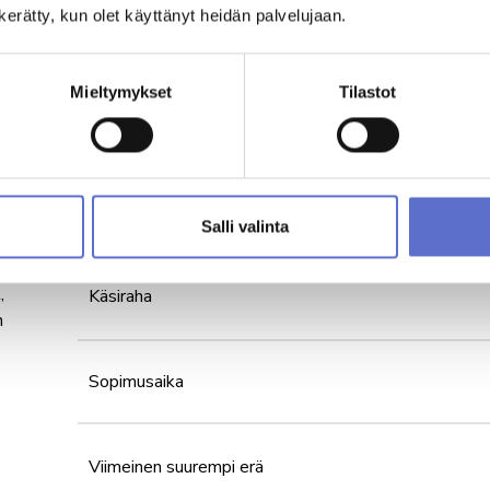
n kerätty, kun olet käyttänyt heidän palvelujaan.
Pyydä tarjous
Mieltymykset
Tilastot
Laske rahoitustarjous
Hinta
Salli valinta
masta
,
Käsiraha
n
Sopimusaika
Viimeinen suurempi erä