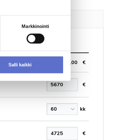
Ota yhteyttä
Markkinointi
18 900,00 €
Salli kaikki
€
60
kk
€