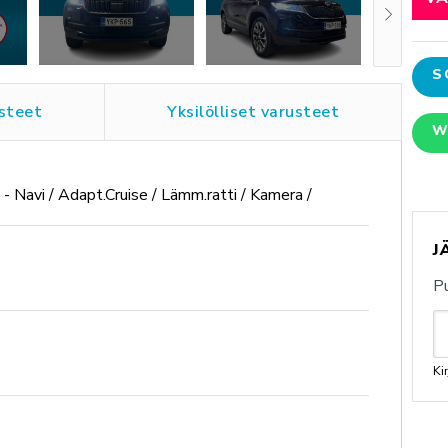
S
steet
Yksilölliset varusteet
W
avi / Adapt.Cruise / Lämm.ratti / Kamera /
J
P
Ki