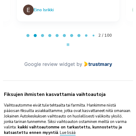
Eino Isrikki
Page 2 of 100
2 / 100
Google review widget
by
trustmary
Fiksujen ihmisten kasvattamia vaihtoautoja
Vaihtoautomme eivät tule tehtaalta tai farmilta. Hankimme niistä
pääosan fiksuilta asiakkailtamme, jotka ovat kasvattaneet niitä omanaan.
Jokainen Autokeskuksen vaihtoauto on huolellisesti valikoitu yksilö,
jonka tarinan tunnemme. Siksi vaihtoauton ostaminen meiltä on varma
valinta:
kaikki vaihtoautomme on tarkastettu, kunnostettu ja
katsastettu ennen myyntiä
.
Lue lisää