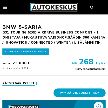
AUTOT
BMW 5-SARJA
G31 TOURING 520D A XDRIVE BUSINESS COMFORT - 1
OMISTAJA / MUKAUTUVA VAKIONOP.SÄÄDIN 360 KAMERA
AUTOHAKU
/ INNOVATION / CONNECTED / WINTER / LISÄLÄMMITIN
MYY AUTOSI
AUTOKESKUS TURVA SAATAVILLA
VAIHTOAUTOT
268
23 690 €
alk.
€ / kk
Sis. alv.
AUTOHAKU
UUDET AUTOT
+ toimistomaksu 269 €
Siirry rahoituslaskuriin
BMW PREMIUM SELECTION
BMW
YRITYSMYYNTI
SÄHKÖAUTOT
BYD
YRITYSMYYNNIN ESITTELY
KATSO VARUSTEET
VAIHTOAUTON OSTAJAN OPAS
FORD
JULKISET HANKINNAT
AUTOKESKUS TURVA -PALVELUPAKETTI
HUOLTO & RENKAAT
KIA
HYÖTYAJONEUVOT
PYYDÄ VIDEOESITTELY
HUUTOKAUPPA
MINI
AUTOPÄÄTTÄJÄLLE
VARAA MÄÄRÄAIKAISHUOLTO
AUTOJEN SISÄÄNOSTO
KOLARIKORJAUS & TUULILASIT
MITSUBISHI
TYÖSUHDEAUTOILIJALLE