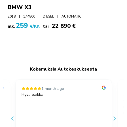
BMW X3
2018
174800
DIESEL
AUTOMATIC
259
22 890 €
alk.
€/KK
tai
Kokemuksia Autokeskuksesta
1 month ago
Hyvä paikka
S
u
,
m
no