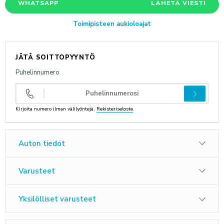
WHATSAPP
LÄHETÄ VIESTI
ANNA PALAUTETTA
Toimipisteen aukioloajat
JÄTÄ SOITTOPYYNTÖ
Puhelinnumero
Kirjoita numero ilman välilyöntejä.
Rekisteriseloste
Auton tiedot
Varusteet
Yksilölliset varusteet