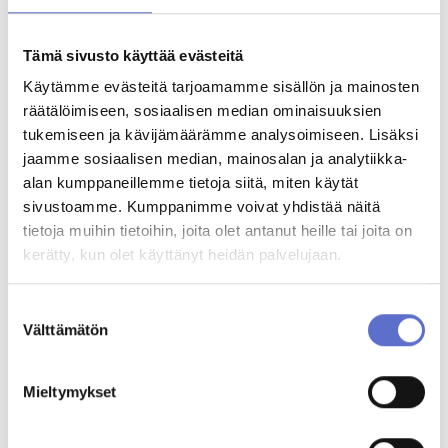
Teemu Leino
Automyyjä Lomalla palaan 10.8.2026
Tämä sivusto käyttää evästeitä
020 506 5854
ENG,
Käytämme evästeitä tarjoamamme sisällön ja mainosten
FIN
räätälöimiseen, sosiaalisen median ominaisuuksien
tukemiseen ja kävijämäärämme analysoimiseen. Lisäksi
Jere Turunen
jaamme sosiaalisen median, mainosalan ja analytiikka-
Automyyjä
alan kumppaneillemme tietoja siitä, miten käytät
020 506 5807
ENG,
sivustoamme. Kumppanimme voivat yhdistää näitä
FIN
tietoja muihin tietoihin, joita olet antanut heille tai joita on
kerätty, kun olet käyttänyt heidän palvelujaan.
Ville Korkeamäki
Automyyjä
Suostumuksen
020 506 5567
FIN
Välttämätön
valinta
Jarkko Nurmela
Mieltymykset
Automyyjä
020 506 5814
ENG,
FIN