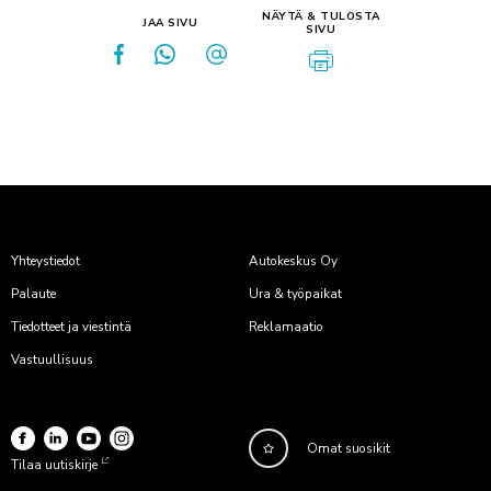
NÄYTÄ & TULOSTA
JAA SIVU
SIVU
Yhteystiedot
Autokeskus Oy
Palaute
Ura & työpaikat
Tiedotteet ja viestintä
Reklamaatio
Vastuullisuus
Omat suosikit
Tilaa uutiskirje