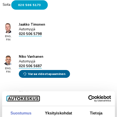
Soita
020 506 5173
Jaakko Timonen
Automyyjä
020 506 5798
ENG,
FIN
Niko Vanhanen
Automyyjä
020 506 5687
ENG,
FIN
Varaa videotapaaminen
Tiia Harinen
Automyyjä
020 506 5756
ENG,
FIN
Suostumus
Yksityiskohdat
Tietoja