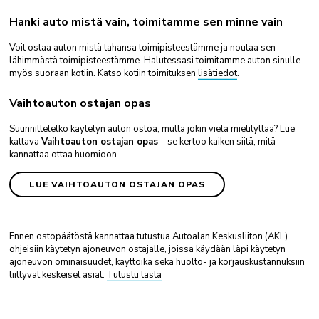
Hanki auto mistä vain, toimitamme sen minne vain
Voit ostaa auton mistä tahansa toimipisteestämme ja noutaa sen
lähimmästä toimipisteestämme. Halutessasi toimitamme auton sinulle
myös suoraan kotiin. Katso kotiin toimituksen
lisätiedot
.
Vaihtoauton ostajan opas
Suunnitteletko käytetyn auton ostoa, mutta jokin vielä mietityttää? Lue
kattava
Vaihtoauton ostajan opas
– se kertoo kaiken siitä, mitä
kannattaa ottaa huomioon.
LUE VAIHTOAUTON OSTAJAN OPAS
Ennen ostopäätöstä kannattaa tutustua Autoalan Keskusliiton (AKL)
ohjeisiin käytetyn ajoneuvon ostajalle, joissa käydään läpi käytetyn
ajoneuvon ominaisuudet, käyttöikä sekä huolto- ja korjauskustannuksiin
liittyvät keskeiset asiat.
Tutustu tästä