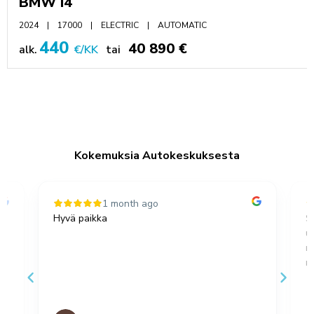
BMW I4
2024
17000
ELECTRIC
AUTOMATIC
440
40 890 €
alk.
€/KK
tai
Kokemuksia Autokeskuksesta
1 month ago
Hyvä paikka
S
u
,
m
no