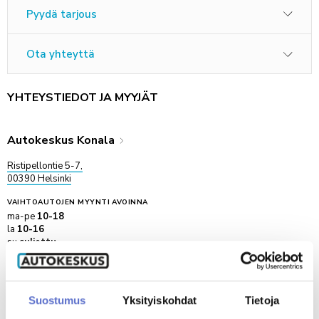
Pyydä tarjous
Ota yhteyttä
YHTEYSTIEDOT JA MYYJÄT
Autokeskus Konala
Ristipellontie 5-7,
00390 Helsinki
VAIHTOAUTOJEN MYYNTI
AVOINNA
ma-pe
10-18
la
10-16
su
suljettu
VAIHTOAUTOMYYNTI KONALA YHTEYSTIEDOT
Soita
020 506 5173
Suostumus
Yksityiskohdat
Tietoja