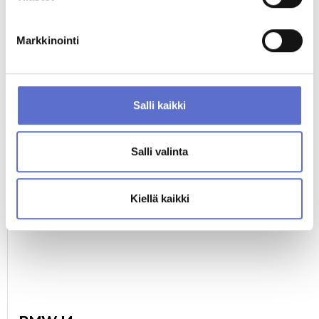
427
39 690 €
alk.
€/KK
tai
Markkinointi
TUTUSTU MYÖS NÄIHIN AUTOIHIN
Salli kaikki
Salli valinta
Kiellä kaikki