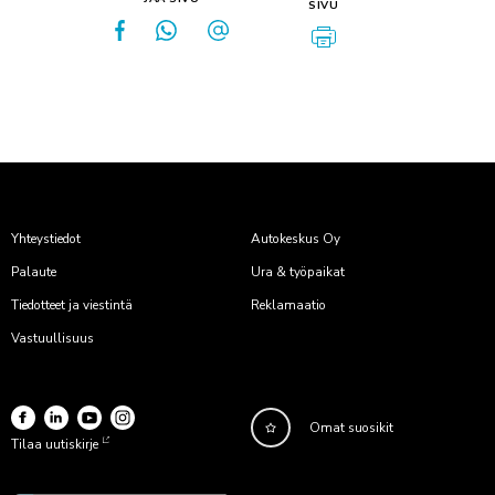
SIVU
Yhteystiedot
Autokeskus Oy
Palaute
Ura & työpaikat
Tiedotteet ja viestintä
Reklamaatio
Vastuullisuus
Omat suosikit
Tilaa uutiskirje