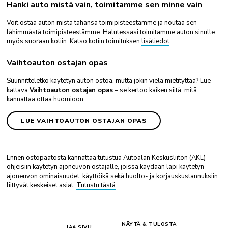
Hanki auto mistä vain, toimitamme sen minne vain
Voit ostaa auton mistä tahansa toimipisteestämme ja noutaa sen
lähimmästä toimipisteestämme. Halutessasi toimitamme auton sinulle
myös suoraan kotiin. Katso kotiin toimituksen
lisätiedot
.
Vaihtoauton ostajan opas
Suunnitteletko käytetyn auton ostoa, mutta jokin vielä mietityttää? Lue
kattava
Vaihtoauton ostajan opas
– se kertoo kaiken siitä, mitä
kannattaa ottaa huomioon.
LUE VAIHTOAUTON OSTAJAN OPAS
Ennen ostopäätöstä kannattaa tutustua Autoalan Keskusliiton (AKL)
ohjeisiin käytetyn ajoneuvon ostajalle, joissa käydään läpi käytetyn
ajoneuvon ominaisuudet, käyttöikä sekä huolto- ja korjauskustannuksiin
liittyvät keskeiset asiat.
Tutustu tästä
NÄYTÄ & TULOSTA
JAA SIVU