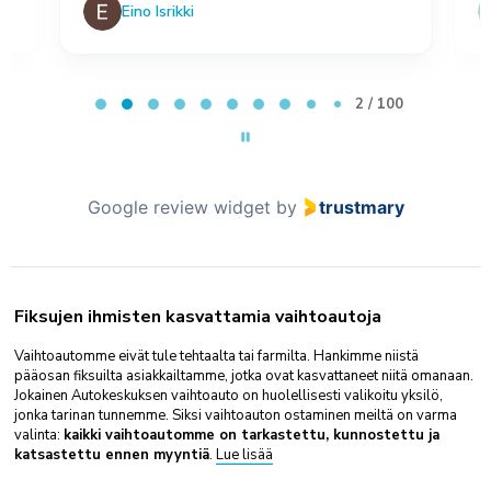
Eino Isrikki
Page 2 of 100
2 / 100
Google review widget
by
trustmary
Fiksujen ihmisten kasvattamia vaihtoautoja
Vaihtoautomme eivät tule tehtaalta tai farmilta. Hankimme niistä
pääosan fiksuilta asiakkailtamme, jotka ovat kasvattaneet niitä omanaan.
Jokainen Autokeskuksen vaihtoauto on huolellisesti valikoitu yksilö,
jonka tarinan tunnemme. Siksi vaihtoauton ostaminen meiltä on varma
valinta:
kaikki vaihtoautomme on tarkastettu, kunnostettu ja
katsastettu ennen myyntiä
.
Lue lisää