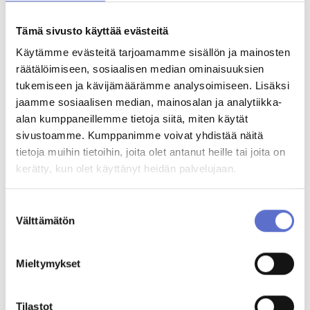
Tämä sivusto käyttää evästeitä
MUUT KATSOIVAT MYÖS
Käytämme evästeitä tarjoamamme sisällön ja mainosten
räätälöimiseen, sosiaalisen median ominaisuuksien
tukemiseen ja kävijämäärämme analysoimiseen. Lisäksi
jaamme sosiaalisen median, mainosalan ja analytiikka-
alan kumppaneillemme tietoja siitä, miten käytät
sivustoamme. Kumppanimme voivat yhdistää näitä
tietoja muihin tietoihin, joita olet antanut heille tai joita on
kerätty, kun olet käyttänyt heidän palvelujaan.
Suostumuksen
Välttämätön
valinta
Mieltymykset
BYD SEAL
2024
44000
ELECTRIC
AUTOMATIC
Tilastot