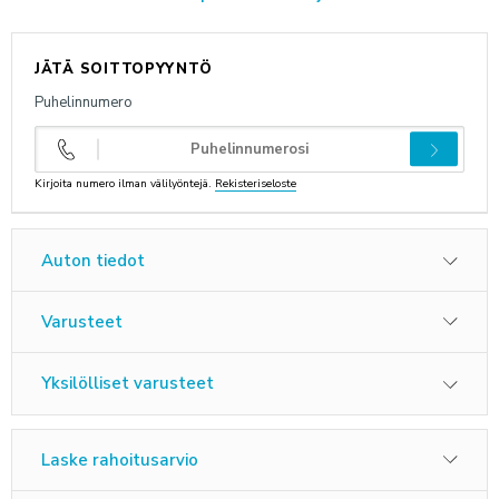
ANNA PALAUTETTA
JÄTÄ SOITTOPYYNTÖ
Puhelinnumero
Kirjoita numero ilman välilyöntejä.
Rekisteriseloste
Auton tiedot
Varusteet
Yksilölliset varusteet
Laske rahoitusarvio