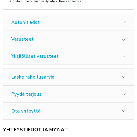
Kirjoita numero ilman välilyöntejä.
Rekisteriseloste
ANNA PALAUTETTA
Auton tiedot
Varusteet
Yksilölliset varusteet
Laske rahoitusarvio
Pyydä tarjous
Ota yhteyttä
YHTEYSTIEDOT JA MYYJÄT