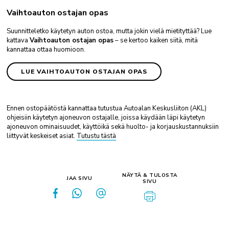
Vaihtoauton ostajan opas
Suunnitteletko käytetyn auton ostoa, mutta jokin vielä mietityttää? Lue
kattava
Vaihtoauton ostajan opas
– se kertoo kaiken siitä, mitä
kannattaa ottaa huomioon.
LUE VAIHTOAUTON OSTAJAN OPAS
Ennen ostopäätöstä kannattaa tutustua Autoalan Keskusliiton (AKL)
ohjeisiin käytetyn ajoneuvon ostajalle, joissa käydään läpi käytetyn
ajoneuvon ominaisuudet, käyttöikä sekä huolto- ja korjauskustannuksiin
liittyvät keskeiset asiat.
Tutustu tästä
NÄYTÄ & TULOSTA
JAA SIVU
SIVU