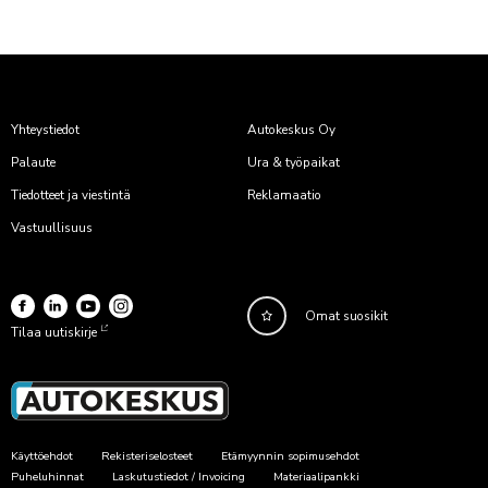
Yhteystiedot
Autokeskus Oy
Palaute
Ura & työpaikat
Tiedotteet ja viestintä
Reklamaatio
Vastuullisuus
Omat suosikit
Tilaa uutiskirje
Käyttöehdot
Rekisteriselosteet
Etämyynnin sopimusehdot
Puheluhinnat
Laskutustiedot / Invoicing
Materiaalipankki