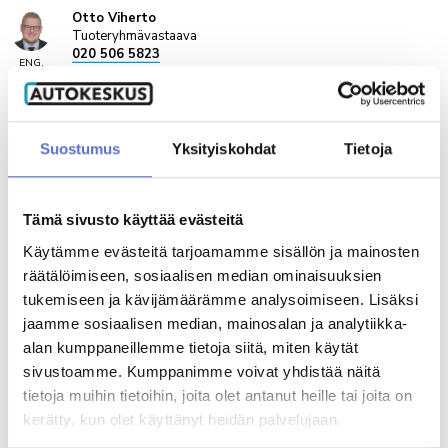
Otto Viherto
Tuoteryhmävastaava
020 506 5823
ENG,
FIN
Varaa videotapaaminen
Suostumus
Yksityiskohdat
Tietoja
Tino Peltola.
Automyyjä
020 5065 682
ENG,
FIN
Tämä sivusto käyttää evästeitä
Käytämme evästeitä tarjoamamme sisällön ja mainosten
räätälöimiseen, sosiaalisen median ominaisuuksien
Sami Harjula
Automyyjä
tukemiseen ja kävijämäärämme analysoimiseen. Lisäksi
020 506 5553
jaamme sosiaalisen median, mainosalan ja analytiikka-
FIN
alan kumppaneillemme tietoja siitä, miten käytät
sivustoamme. Kumppanimme voivat yhdistää näitä
tietoja muihin tietoihin, joita olet antanut heille tai joita on
MUUT KATSOIVAT MYÖS
kerätty, kun olet käyttänyt heidän palvelujaan.