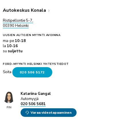
Autokeskus Konala
Ristipellontie 5-7,
00390 Helsinki
UUSIEN AUTOJEN MYYNTI
AVOINNA
ma-pe
10-18
la
10-16
su
suljettu
FORD-MYYNTI HELSINKI YHTEYSTIEDOT
Soita
020 506 5172
Katariina Gangal
Automyyjä
020 506 5681
FIN
Varaa videotapaaminen