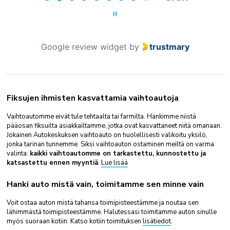
Google review widget
by
trustmary
Fiksujen ihmisten kasvattamia vaihtoautoja
Vaihtoautomme eivät tule tehtaalta tai farmilta. Hankimme niistä
pääosan fiksuilta asiakkailtamme, jotka ovat kasvattaneet niitä omanaan.
Jokainen Autokeskuksen vaihtoauto on huolellisesti valikoitu yksilö,
jonka tarinan tunnemme. Siksi vaihtoauton ostaminen meiltä on varma
valinta:
kaikki vaihtoautomme on tarkastettu, kunnostettu ja
katsastettu ennen myyntiä
.
Lue lisää
Hanki auto mistä vain, toimitamme sen minne vain
Voit ostaa auton mistä tahansa toimipisteestämme ja noutaa sen
lähimmästä toimipisteestämme. Halutessasi toimitamme auton sinulle
myös suoraan kotiin. Katso kotiin toimituksen
lisätiedot
.