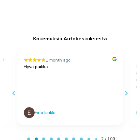
Kokemuksia Autokeskuksesta
1 month ago
Hyvä paikka
S
u
,
m
no
Eino Isrikki
Page 2 of 100
2 / 100