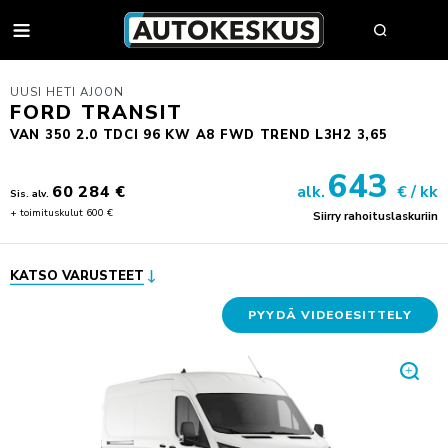
AUTOT
UUSI HETI AJOON
FORD TRANSIT
VAN 350 2.0 TDCI 96 KW A8 FWD TREND L3H2 3,65
AUTOHAKU
643
60 284 €
alk.
€ / kk
Sis. alv.
MYY AUTOSI
+ toimituskulut 600 €
Siirry rahoituslaskuriin
VAIHTOAUTOT
AUTOHAKU
UUDET AUTOT
KATSO VARUSTEET
BMW PREMIUM SELECTION
BMW
YRITYSMYYNTI
PYYDÄ VIDEOESITTELY
SÄHKÖAUTOT
BYD
YRITYSMYYNNIN ESITTELY
VAIHTOAUTON OSTAJAN OPAS
FORD
JULKISET HANKINNAT
AUTOKESKUS TURVA -PALVELUPAKETTI
HUOLTO & RENKAAT
KIA
HYÖTYAJONEUVOT
HUUTOKAUPPA
MINI
AUTOPÄÄTTÄJÄLLE
VARAA MÄÄRÄAIKAISHUOLTO
AUTOJEN SISÄÄNOSTO
KOLARIKORJAUS & TUULILASIT
MITSUBISHI
TYÖSUHDEAUTOILIJALLE