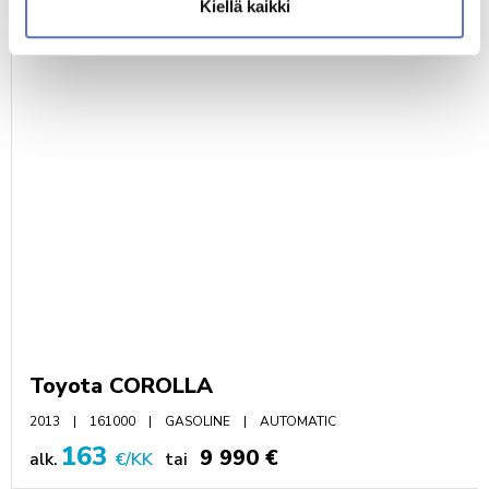
Kiellä kaikki
TUTUSTU MYÖS NÄIHIN AUTOIHIN
Toyota COROLLA
2013
161000
GASOLINE
AUTOMATIC
163
9 990 €
alk.
€/KK
tai