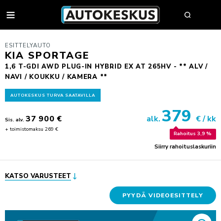
AUTOT
ESITTELYAUTO
KIA SPORTAGE
1,6 T-GDI AWD PLUG-IN HYBRID EX AT 265HV - ** ALV /
NAVI / KOUKKU / KAMERA **
AUTOHAKU
AUTOKESKUS TURVA SAATAVILLA
MYY AUTOSI
379
37 900 €
alk.
€ / kk
VAIHTOAUTOT
Sis. alv.
+ toimistomaksu 269 €
AUTOHAKU
UUDET AUTOT
Rahoitus 3,9 %
BMW PREMIUM SELECTION
Siirry rahoituslaskuriin
BMW
YRITYSMYYNTI
SÄHKÖAUTOT
BYD
YRITYSMYYNNIN ESITTELY
VAIHTOAUTON OSTAJAN OPAS
FORD
JULKISET HANKINNAT
KATSO VARUSTEET
AUTOKESKUS TURVA -PALVELUPAKETTI
HUOLTO & RENKAAT
KIA
HYÖTYAJONEUVOT
PYYDÄ VIDEOESITTELY
HUUTOKAUPPA
MINI
AUTOPÄÄTTÄJÄLLE
VARAA MÄÄRÄAIKAISHUOLTO
AUTOJEN SISÄÄNOSTO
KOLARIKORJAUS & TUULILASIT
MITSUBISHI
TYÖSUHDEAUTOILIJALLE