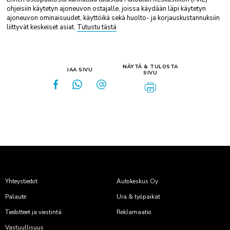
ohjeisiin käytetyn ajoneuvon ostajalle, joissa käydään läpi käytetyn
ajoneuvon ominaisuudet, käyttöikä sekä huolto- ja korjauskustannuksiin
liittyvät keskeiset asiat.
Tutustu tästä
NÄYTÄ & TULOSTA
JAA SIVU
SIVU
Yhteystiedot
Autokeskus Oy
Palaute
Ura & työpaikat
Tiedotteet ja viestintä
Reklamaatio
Vastuullisuus