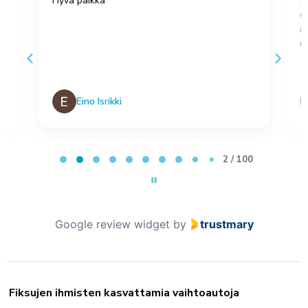
Hyvä paikka
S
u
,
m
no
Eino Isrikki
Page 2 of 100
2 / 100
Google review widget
by
trustmary
Fiksujen ihmisten kasvattamia vaihtoautoja