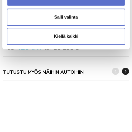
Salli valinta
Kia SPORTAGE
Kiellä kaikki
2025
9000
GASOLINE
AUTOMATIC
426
39 590 €
alk.
€/KK
tai
TUTUSTU MYÖS NÄIHIN AUTOIHIN