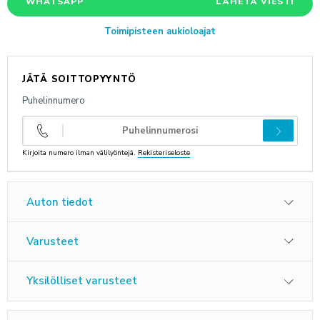
WHATSAPP
LÄHETÄ VIESTI
ANNA PALAUTETTA
Toimipisteen aukioloajat
JÄTÄ SOITTOPYYNTÖ
Puhelinnumero
Kirjoita numero ilman välilyöntejä.
Rekisteriseloste
Auton tiedot
Varusteet
Yksilölliset varusteet