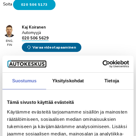
Soita
020 506 5173
Kaj Koiranen
Automyyjä
020 506 5629
ENG,
FIN
Varaa videotapaaminen
Tuomo Karvinen
Automyyjä
020 506 5813
Suostumus
Yksityiskohdat
Tietoja
ENG,
FIN
Tämä sivusto käyttää evästeitä
Ilkka Patama
Automyyjä
Käytämme evästeitä tarjoamamme sisällön ja mainosten
020 506 5731
räätälöimiseen, sosiaalisen median ominaisuuksien
ENG,
FIN,
tukemiseen ja kävijämäärämme analysoimiseen. Lisäksi
Varaa videotapaaminen
SPA
jaamme sosiaalisen median, mainosalan ja analytiikka-