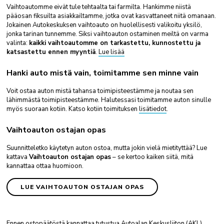
Vaihtoautomme eivät tule tehtaalta tai farmilta. Hankimme niistä
pääosan fiksuilta asiakkailtamme, jotka ovat kasvattaneet niitä omanaan.
Jokainen Autokeskuksen vaihtoauto on huolellisesti valikoitu yksilö,
jonka tarinan tunnemme. Siksi vaihtoauton ostaminen meiltä on varma
valinta:
kaikki vaihtoautomme on tarkastettu, kunnostettu ja
katsastettu ennen myyntiä
.
Lue lisää
Hanki auto mistä vain, toimitamme sen minne vain
Voit ostaa auton mistä tahansa toimipisteestämme ja noutaa sen
lähimmästä toimipisteestämme. Halutessasi toimitamme auton sinulle
myös suoraan kotiin. Katso kotiin toimituksen
lisätiedot
.
Vaihtoauton ostajan opas
Suunnitteletko käytetyn auton ostoa, mutta jokin vielä mietityttää? Lue
kattava
Vaihtoauton ostajan opas
– se kertoo kaiken siitä, mitä
kannattaa ottaa huomioon.
LUE VAIHTOAUTON OSTAJAN OPAS
Ennen ostopäätöstä kannattaa tutustua Autoalan Keskusliiton (AKL)