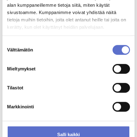
alan kumppaneillemme tietoja siitä, miten käytät
Heikki Tuominen
sivustoamme. Kumppanimme voivat yhdistää näitä
Automyyjä & PBV-Mallit
tietoja muihin tietoihin, joita olet antanut heille tai joita on
0205065644
ENG,
kerätty, kun olet käyttänyt heidän palvelujaan.
FIN
Varaa videotapaaminen
Suostumuksen
Välttämätön
valinta
MUUT KATSOIVAT MYÖS
Mieltymykset
Tilastot
Markkinointi
Salli kaikki