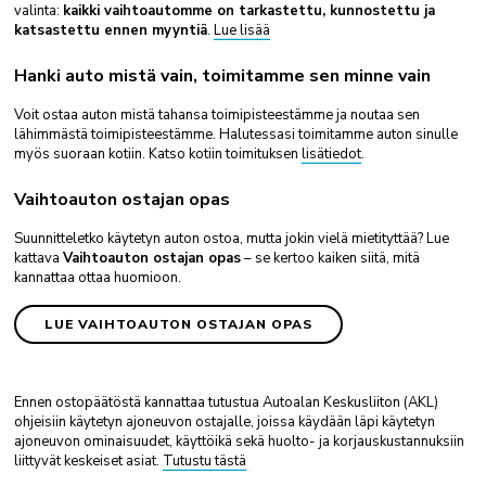
valinta:
kaikki vaihtoautomme on tarkastettu, kunnostettu ja
katsastettu ennen myyntiä
.
Lue lisää
Hanki auto mistä vain, toimitamme sen minne vain
Voit ostaa auton mistä tahansa toimipisteestämme ja noutaa sen
lähimmästä toimipisteestämme. Halutessasi toimitamme auton sinulle
myös suoraan kotiin. Katso kotiin toimituksen
lisätiedot
.
Vaihtoauton ostajan opas
Suunnitteletko käytetyn auton ostoa, mutta jokin vielä mietityttää? Lue
kattava
Vaihtoauton ostajan opas
– se kertoo kaiken siitä, mitä
kannattaa ottaa huomioon.
LUE VAIHTOAUTON OSTAJAN OPAS
Ennen ostopäätöstä kannattaa tutustua Autoalan Keskusliiton (AKL)
ohjeisiin käytetyn ajoneuvon ostajalle, joissa käydään läpi käytetyn
ajoneuvon ominaisuudet, käyttöikä sekä huolto- ja korjauskustannuksiin
liittyvät keskeiset asiat.
Tutustu tästä