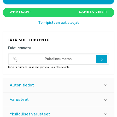
ANNA PALAUTETTA
WHATSAPP
LÄHETÄ VIESTI
Toimipisteen aukioloajat
JÄTÄ SOITTOPYYNTÖ
Puhelinnumero
Kirjoita numero ilman välilyöntejä.
Rekisteriseloste
Auton tiedot
Varusteet
Yksilölliset varusteet