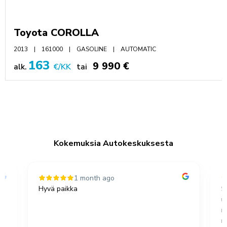
Toyota COROLLA
2013
161000
GASOLINE
AUTOMATIC
163
9 990 €
alk.
€/KK
tai
Kokemuksia Autokeskuksesta
1 month ago
Hyvä paikka
S
u
,
m
no