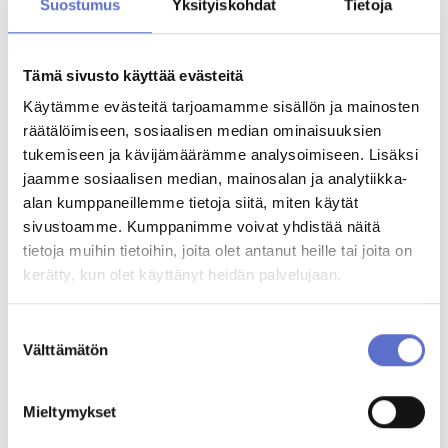
Suostumus
Yksityiskohdat
Tietoja
Niko Vanhanen
Automyyjä
Tämä sivusto käyttää evästeitä
020 506 5687
ENG,
FIN
Käytämme evästeitä tarjoamamme sisällön ja mainosten
Varaa videotapaaminen
räätälöimiseen, sosiaalisen median ominaisuuksien
tukemiseen ja kävijämäärämme analysoimiseen. Lisäksi
jaamme sosiaalisen median, mainosalan ja analytiikka-
Jere Turunen
Automyyjä
alan kumppaneillemme tietoja siitä, miten käytät
020 506 5807
sivustoamme. Kumppanimme voivat yhdistää näitä
ENG,
FIN
tietoja muihin tietoihin, joita olet antanut heille tai joita on
kerätty, kun olet käyttänyt heidän palvelujaan.
Jarkko Nurmela
Automyyjä
Suostumuksen
020 506 5814
Välttämätön
ENG,
valinta
FIN
Mieltymykset
Tiia Harinen
Automyyjä