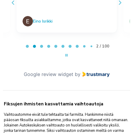
Eino Isrikki
Page 2 of 100
2 / 100
Google review widget
by
trustmary
Fiksujen ihmisten kasvattamia vaihtoautoja
Vaihtoautomme eivät tule tehtaalta tai farmilta. Hankimme niistä
pääosan fiksuilta asiakkailtamme, jotka ovat kasvattaneet niitä omanaan.
Jokainen Autokeskuksen vaihtoauto on huolellisesti valikoitu yksilö,
jonka tarinan tunnemme. Siksi vaihtoauton ostaminen meiltä on varma