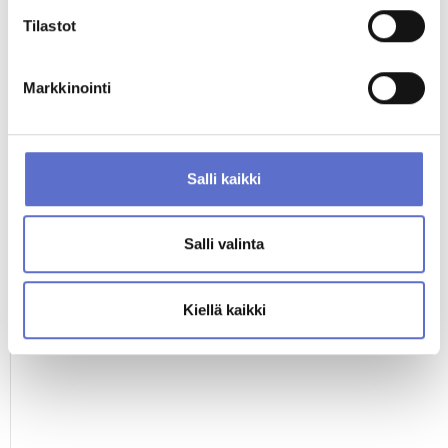
020 506 5756
Tilastot
ENG,
FIN
Markkinointi
MUUT KATSOIVAT MYÖS
Salli kaikki
Salli valinta
Kiellä kaikki