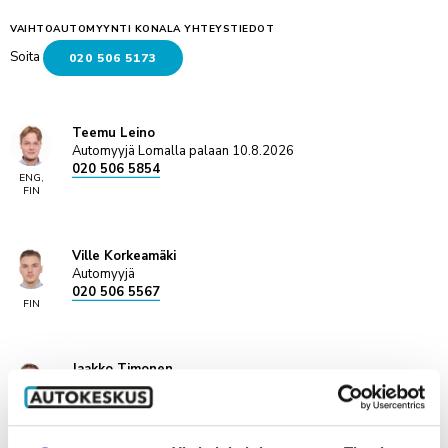
VAIHTOAUTOMYYNTI KONALA YHTEYSTIEDOT
Soita
020 506 5173
Teemu Leino
Automyyjä Lomalla palaan 10.8.2026
020 506 5854
ENG,
FIN
Ville Korkeamäki
Automyyjä
020 506 5567
FIN
Jaakko Timonen
Automyyjä
020 506 5798
ENG,
FIN