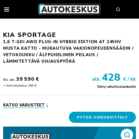
AUTOT
KIA SPORTAGE
1,6 T-GDI AWD PLUG-IN HYBRID EDITION AT 245HV
MUSTA KATTO - MUKAUTUVA VAKIONOPEUDENSÄÄDIN /
AUTOHAKU
VETOKOUKKU / ÄLYPUHELIMEN PEILAUS /
LÄMMITETTÄVÄ OHJAUSPYÖRÄ
MYY AUTOSI
428
VAIHTOAUTOT
39 590 €
alk.
€ / kk
Sis. alv.
AUTOHAKU
UUDET AUTOT
+ toimistomaksu 269 €
Siirry rahoituslaskuriin
BMW PREMIUM SELECTION
BMW
YRITYSMYYNTI
SÄHKÖAUTOT
BYD
YRITYSMYYNNIN ESITTELY
KATSO VARUSTEET
VAIHTOAUTON OSTAJAN OPAS
FORD
JULKISET HANKINNAT
AUTOKESKUS TURVA -PALVELUPAKETTI
HUOLTO & RENKAAT
KIA
HYÖTYAJONEUVOT
PYYDÄ VIDEOESITTELY
HUUTOKAUPPA
MINI
AUTOPÄÄTTÄJÄLLE
VARAA MÄÄRÄAIKAISHUOLTO
AUTOJEN SISÄÄNOSTO
KOLARIKORJAUS & TUULILASIT
MITSUBISHI
TYÖSUHDEAUTOILIJALLE