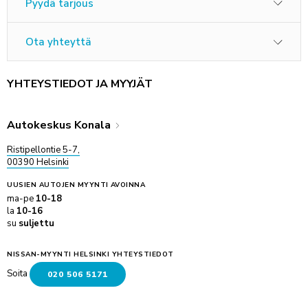
Pyydä tarjous
Ota yhteyttä
YHTEYSTIEDOT JA MYYJÄT
Autokeskus Konala
Ristipellontie 5-7,
00390 Helsinki
UUSIEN AUTOJEN MYYNTI
AVOINNA
ma-pe
10-18
la
10-16
su
suljettu
NISSAN-MYYNTI HELSINKI YHTEYSTIEDOT
Soita
020 506 5171