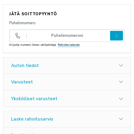
ANNA PALAUTETTA
JÄTÄ SOITTOPYYNTÖ
Puhelinnumero
Kirjoita numero ilman välilyöntejä.
Rekisteriseloste
Auton tiedot
Varusteet
Yksilölliset varusteet
Laske rahoitusarvio