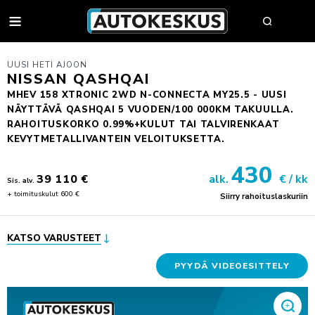
AUTOT
UUSI HETI AJOON
NISSAN QASHQAI
MHEV 158 XTRONIC 2WD N-CONNECTA MY25.5 - UUSI
NÄYTTÄVÄ QASHQAI 5 VUODEN/100 000KM TAKUULLA.
AUTOHAKU
RAHOITUSKORKO 0.99%+KULUT TAI TALVIRENKAAT
KEVYTMETALLIVANTEIN VELOITUKSETTA.
MYY AUTOSI
430
VAIHTOAUTOT
39 110 €
alk.
€ / kk
Sis. alv.
AUTOHAKU
UUDET AUTOT
+ toimituskulut 600 €
Siirry rahoituslaskuriin
BMW PREMIUM SELECTION
BMW
YRITYSMYYNTI
SÄHKÖAUTOT
BYD
YRITYSMYYNNIN ESITTELY
KATSO VARUSTEET
VAIHTOAUTON OSTAJAN OPAS
FORD
JULKISET HANKINNAT
AUTOKESKUS TURVA -PALVELUPAKETTI
HUOLTO & RENKAAT
KIA
HYÖTYAJONEUVOT
PYYDÄ VIDEOESITTELY
HUUTOKAUPPA
MINI
AUTOPÄÄTTÄJÄLLE
VARAA MÄÄRÄAIKAISHUOLTO
AUTOJEN SISÄÄNOSTO
KOLARIKORJAUS & TUULILASIT
MITSUBISHI
TYÖSUHDEAUTOILIJALLE