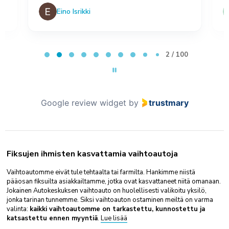
Eino Isrikki
Page 2 of 100
2 / 100
Google review widget
by
trustmary
Fiksujen ihmisten kasvattamia vaihtoautoja
Vaihtoautomme eivät tule tehtaalta tai farmilta. Hankimme niistä
pääosan fiksuilta asiakkailtamme, jotka ovat kasvattaneet niitä omanaan.
Jokainen Autokeskuksen vaihtoauto on huolellisesti valikoitu yksilö,
jonka tarinan tunnemme. Siksi vaihtoauton ostaminen meiltä on varma
valinta:
kaikki vaihtoautomme on tarkastettu, kunnostettu ja
katsastettu ennen myyntiä
.
Lue lisää