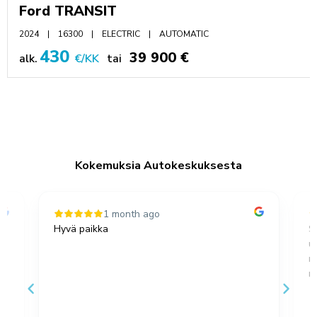
Ford TRANSIT
2024
16300
ELECTRIC
AUTOMATIC
430
39 900 €
alk.
€/KK
tai
Kokemuksia Autokeskuksesta
1 month ago
Hyvä paikka
S
u
,
m
no