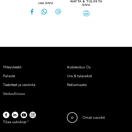
NÄYTÄ & TULOSTA
JAA SIVU
SIVU
Yhteystiedot
Autokeskus Oy
Palaute
Ura & työpaikat
Tiedotteet ja viestintä
Reklamaatio
Vastuullisuus
Omat suosikit
Tilaa uutiskirje