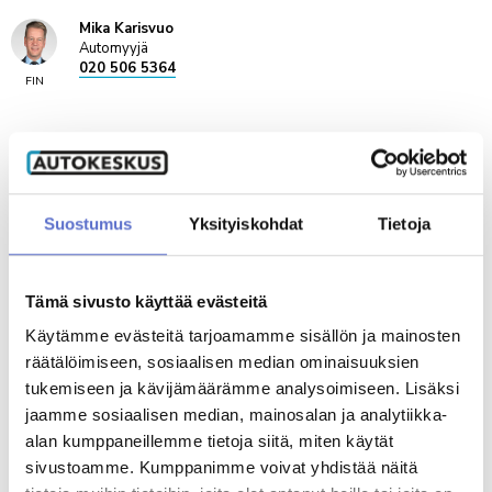
Mika Karisvuo
Automyyjä
020 506 5364
FIN
Veikko Mäenpää
Automyyjä LOMALLA 3.8 -30.8
020 506 5303
Suostumus
Yksityiskohdat
Tietoja
Varaa videotapaaminen
Tämä sivusto käyttää evästeitä
Pekka Kinnunen
Automyyjä
Käytämme evästeitä tarjoamamme sisällön ja mainosten
020 506 5978
räätälöimiseen, sosiaalisen median ominaisuuksien
tukemiseen ja kävijämäärämme analysoimiseen. Lisäksi
jaamme sosiaalisen median, mainosalan ja analytiikka-
Mikko Niiranen
Automyyjä
alan kumppaneillemme tietoja siitä, miten käytät
020 506 5026
ENG,
sivustoamme. Kumppanimme voivat yhdistää näitä
FIN