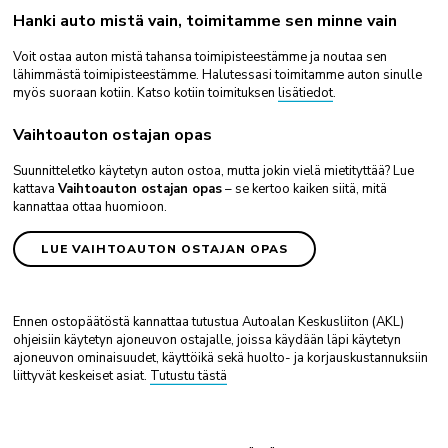
Hanki auto mistä vain, toimitamme sen minne vain
Voit ostaa auton mistä tahansa toimipisteestämme ja noutaa sen
lähimmästä toimipisteestämme. Halutessasi toimitamme auton sinulle
myös suoraan kotiin. Katso kotiin toimituksen
lisätiedot
.
Vaihtoauton ostajan opas
Suunnitteletko käytetyn auton ostoa, mutta jokin vielä mietityttää? Lue
kattava
Vaihtoauton ostajan opas
– se kertoo kaiken siitä, mitä
kannattaa ottaa huomioon.
LUE VAIHTOAUTON OSTAJAN OPAS
Ennen ostopäätöstä kannattaa tutustua Autoalan Keskusliiton (AKL)
ohjeisiin käytetyn ajoneuvon ostajalle, joissa käydään läpi käytetyn
ajoneuvon ominaisuudet, käyttöikä sekä huolto- ja korjauskustannuksiin
liittyvät keskeiset asiat.
Tutustu tästä