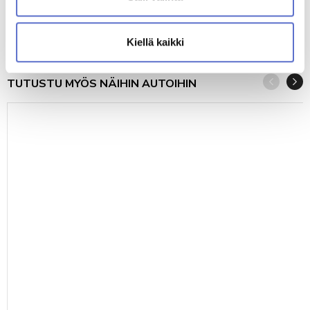
2026
0
GASOLINE
AUTOMATIC
440
40 519 €
alk.
€/KK
tai
Kiellä kaikki
TUTUSTU MYÖS NÄIHIN AUTOIHIN