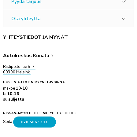
Pyydä tarjous
Ota yhteyttä
YHTEYSTIEDOT JA MYYJÄT
Autokeskus Konala
Ristipellontie 5-7,
00390 Helsinki
UUSIEN AUTOJEN MYYNTI
AVOINNA
ma-pe
10-18
la
10-16
su
suljettu
NISSAN-MYYNTI HELSINKI YHTEYSTIEDOT
Soita
020 506 5171