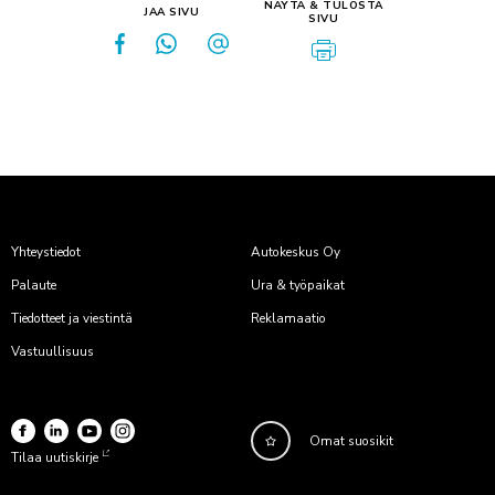
NÄYTÄ & TULOSTA
JAA SIVU
SIVU
Yhteystiedot
Autokeskus Oy
Palaute
Ura & työpaikat
Tiedotteet ja viestintä
Reklamaatio
Vastuullisuus
Omat suosikit
Tilaa uutiskirje