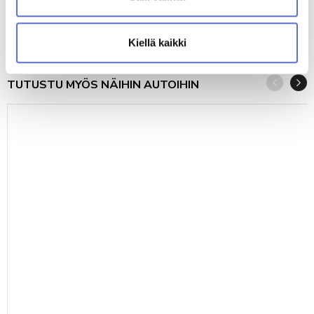
2026
0
GASOLINE
AUTOMATIC
426
39 110 €
alk.
€/KK
tai
Kiellä kaikki
TUTUSTU MYÖS NÄIHIN AUTOIHIN