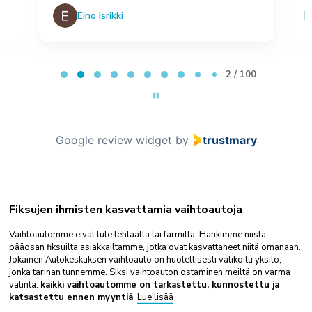
Eino Isrikki
Page 2 of 100
2 / 100
Google review widget
by
trustmary
Fiksujen ihmisten kasvattamia vaihtoautoja
Vaihtoautomme eivät tule tehtaalta tai farmilta. Hankimme niistä
pääosan fiksuilta asiakkailtamme, jotka ovat kasvattaneet niitä omanaan.
Jokainen Autokeskuksen vaihtoauto on huolellisesti valikoitu yksilö,
jonka tarinan tunnemme. Siksi vaihtoauton ostaminen meiltä on varma
valinta:
kaikki vaihtoautomme on tarkastettu, kunnostettu ja
katsastettu ennen myyntiä
.
Lue lisää