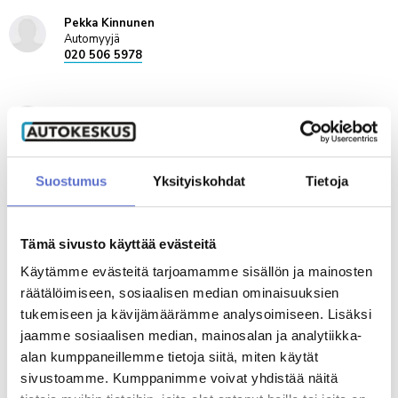
Pekka Kinnunen
Automyyjä
020 506 5978
Mikko Niiranen
Automyyjä
020 506 5026
ENG,
FIN
Suostumus
Yksityiskohdat
Tietoja
Veikko Mäenpää
Automyyjä LOMALLA 3.8 -30.8
Tämä sivusto käyttää evästeitä
020 506 5303
Käytämme evästeitä tarjoamamme sisällön ja mainosten
Varaa videotapaaminen
räätälöimiseen, sosiaalisen median ominaisuuksien
tukemiseen ja kävijämäärämme analysoimiseen. Lisäksi
jaamme sosiaalisen median, mainosalan ja analytiikka-
Mika Karisvuo
alan kumppaneillemme tietoja siitä, miten käytät
Automyyjä
020 506 5364
sivustoamme. Kumppanimme voivat yhdistää näitä
FIN