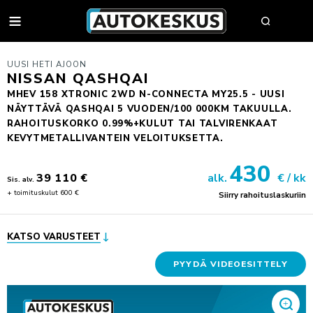
AUTOT
UUSI HETI AJOON
NISSAN QASHQAI
MHEV 158 XTRONIC 2WD N-CONNECTA MY25.5 - UUSI
NÄYTTÄVÄ QASHQAI 5 VUODEN/100 000KM TAKUULLA.
AUTOHAKU
RAHOITUSKORKO 0.99%+KULUT TAI TALVIRENKAAT
KEVYTMETALLIVANTEIN VELOITUKSETTA.
MYY AUTOSI
430
VAIHTOAUTOT
39 110 €
alk.
€ / kk
Sis. alv.
AUTOHAKU
UUDET AUTOT
+ toimituskulut 600 €
Siirry rahoituslaskuriin
BMW PREMIUM SELECTION
BMW
YRITYSMYYNTI
SÄHKÖAUTOT
BYD
YRITYSMYYNNIN ESITTELY
KATSO VARUSTEET
VAIHTOAUTON OSTAJAN OPAS
FORD
JULKISET HANKINNAT
AUTOKESKUS TURVA -PALVELUPAKETTI
HUOLTO & RENKAAT
KIA
HYÖTYAJONEUVOT
PYYDÄ VIDEOESITTELY
HUUTOKAUPPA
MINI
AUTOPÄÄTTÄJÄLLE
VARAA MÄÄRÄAIKAISHUOLTO
AUTOJEN SISÄÄNOSTO
KOLARIKORJAUS & TUULILASIT
MITSUBISHI
TYÖSUHDEAUTOILIJALLE