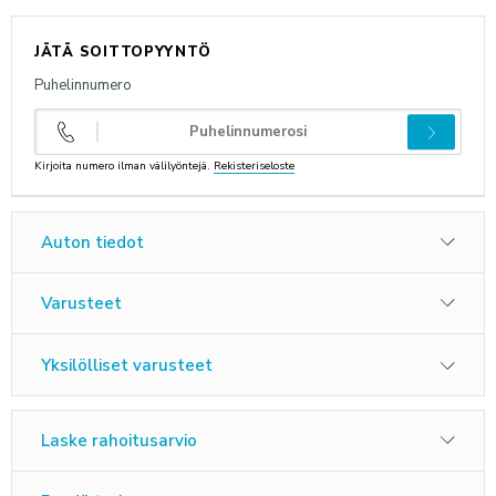
ANNA PALAUTETTA
JÄTÄ SOITTOPYYNTÖ
Puhelinnumero
Kirjoita numero ilman välilyöntejä.
Rekisteriseloste
Auton tiedot
Varusteet
Yksilölliset varusteet
Laske rahoitusarvio