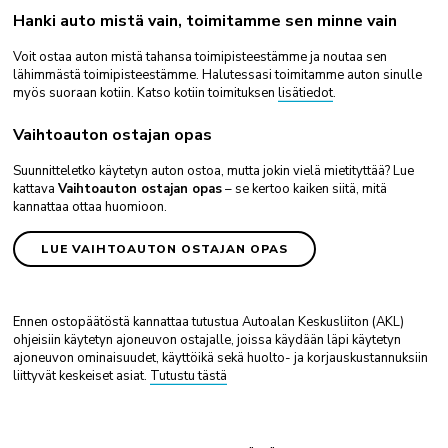
Hanki auto mistä vain, toimitamme sen minne vain
Voit ostaa auton mistä tahansa toimipisteestämme ja noutaa sen
lähimmästä toimipisteestämme. Halutessasi toimitamme auton sinulle
myös suoraan kotiin. Katso kotiin toimituksen
lisätiedot
.
Vaihtoauton ostajan opas
Suunnitteletko käytetyn auton ostoa, mutta jokin vielä mietityttää? Lue
kattava
Vaihtoauton ostajan opas
– se kertoo kaiken siitä, mitä
kannattaa ottaa huomioon.
LUE VAIHTOAUTON OSTAJAN OPAS
Ennen ostopäätöstä kannattaa tutustua Autoalan Keskusliiton (AKL)
ohjeisiin käytetyn ajoneuvon ostajalle, joissa käydään läpi käytetyn
ajoneuvon ominaisuudet, käyttöikä sekä huolto- ja korjauskustannuksiin
liittyvät keskeiset asiat.
Tutustu tästä