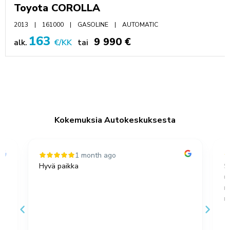
Toyota COROLLA
2013
161000
GASOLINE
AUTOMATIC
163
9 990 €
alk.
€/KK
tai
Kokemuksia Autokeskuksesta
1 month ago
Hyvä paikka
S
u
,
m
no