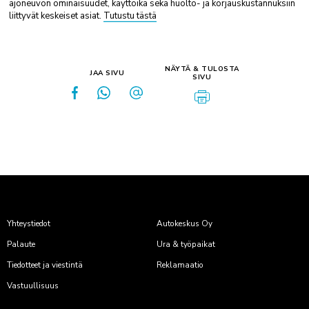
ajoneuvon ominaisuudet, käyttöikä sekä huolto- ja korjauskustannuksiin
liittyvät keskeiset asiat.
Tutustu tästä
NÄYTÄ & TULOSTA
JAA SIVU
SIVU
Yhteystiedot
Autokeskus Oy
Palaute
Ura & työpaikat
Tiedotteet ja viestintä
Reklamaatio
Vastuullisuus