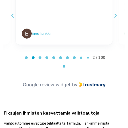
,
m
no
Eino Isrikki
Page 2 of 100
2 / 100
Google review widget
by
trustmary
Fiksujen ihmisten kasvattamia vaihtoautoja
Vaihtoautomme eivät tule tehtaalta tai farmilta. Hankimme niistä