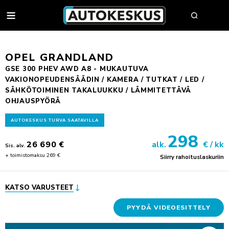
AUTOT
OPEL GRANDLAND
GSE 300 PHEV AWD A8 - MUKAUTUVA
VAKIONOPEUDENSÄÄDIN / KAMERA / TUTKAT / LED /
AUTOHAKU
SÄHKÖTOIMINEN TAKALUUKKU / LÄMMITETTÄVÄ
OHJAUSPYÖRÄ
MYY AUTOSI
AUTOKESKUS TURVA SAATAVILLA
VAIHTOAUTOT
298
AUTOHAKU
UUDET AUTOT
26 690 €
alk.
€ / kk
Sis. alv.
BMW PREMIUM SELECTION
BMW
YRITYSMYYNTI
+ toimistomaksu 269 €
Siirry rahoituslaskuriin
SÄHKÖAUTOT
BYD
YRITYSMYYNNIN ESITTELY
VAIHTOAUTON OSTAJAN OPAS
FORD
JULKISET HANKINNAT
KATSO VARUSTEET
AUTOKESKUS TURVA -PALVELUPAKETTI
HUOLTO & RENKAAT
KIA
HYÖTYAJONEUVOT
HUUTOKAUPPA
MINI
AUTOPÄÄTTÄJÄLLE
PYYDÄ VIDEOESITTELY
VARAA MÄÄRÄAIKAISHUOLTO
AUTOJEN SISÄÄNOSTO
KOLARIKORJAUS & TUULILASIT
MITSUBISHI
TYÖSUHDEAUTOILIJALLE