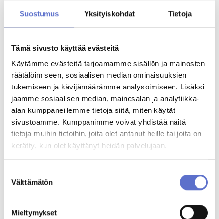
020 506 5756
ENG,
FIN
Suostumus
Yksityiskohdat
Tietoja
Jaakko Timonen
Tämä sivusto käyttää evästeitä
Automyyjä
020 506 5798
Käytämme evästeitä tarjoamamme sisällön ja mainosten
ENG,
FIN
räätälöimiseen, sosiaalisen median ominaisuuksien
tukemiseen ja kävijämäärämme analysoimiseen. Lisäksi
jaamme sosiaalisen median, mainosalan ja analytiikka-
Niko Vanhanen
alan kumppaneillemme tietoja siitä, miten käytät
Automyyjä
020 506 5687
sivustoamme. Kumppanimme voivat yhdistää näitä
ENG,
FIN
tietoja muihin tietoihin, joita olet antanut heille tai joita on
Varaa videotapaaminen
kerätty, kun olet käyttänyt heidän palvelujaan.
Jarkko Nurmela
Suostumuksen
Automyyjä
Välttämätön
valinta
020 506 5814
ENG,
FIN
Mieltymykset