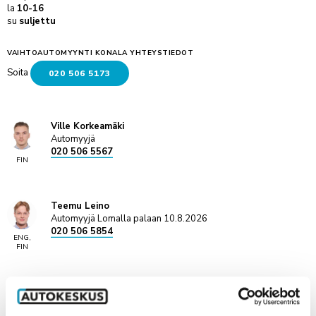
la
10-16
su
suljettu
VAIHTOAUTOMYYNTI KONALA YHTEYSTIEDOT
Soita
020 506 5173
Ville Korkeamäki
Automyyjä
020 506 5567
FIN
Teemu Leino
Automyyjä Lomalla palaan 10.8.2026
020 506 5854
ENG,
FIN
Tiia Harinen
Automyyjä