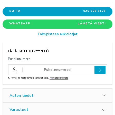
SOITA
020 506 5173
ANNA PALAUTETTA
WHATSAPP
LÄHETÄ VIESTI
Toimipisteen aukioloajat
JÄTÄ SOITTOPYYNTÖ
Puhelinnumero
Kirjoita numero ilman välilyöntejä.
Rekisteriseloste
Auton tiedot
Varusteet