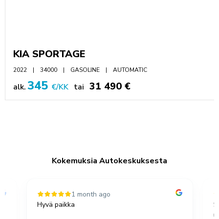
KIA SPORTAGE
2022
34000
GASOLINE
AUTOMATIC
345
31 490 €
alk.
€/KK
tai
Kokemuksia Autokeskuksesta
1 month ago
Hyvä paikka
S
u