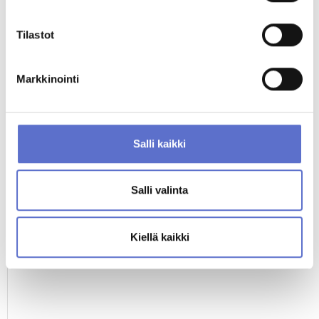
Jere Turunen
Automyyjä
Tilastot
020 506 5807
ENG,
FIN
Markkinointi
MUUT KATSOIVAT MYÖS
Salli kaikki
Salli valinta
Kiellä kaikki