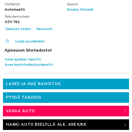
Vaihteisto
Sijainti
AUTOKESKUS HYVINKÄÄ
TILAA UUTISKIRJE
Automaatti
Konala, Helsinki
Mäkikuumolantie 20, Hyvinkää
Rekisterinumero
AUTOKESKUS OLARI (ESPOO)
OZV-762
Haltilanniitty 4, Espoo
Tekniset tiedot
Varusteet
Lisää suosikkeihin
Yritysmyynti
Ajoneuvon liitetiedostot
Hallinto
Avaa ajoakun raportti
Markkinointi & viestintä
Avaa kuntotarkastusraportti
Laskutustiedot
Palaute
LASKE JA HAE RAHOITUS
Reklamaatio
PYYDÄ TARJOUS
PALVELUHAKU
VARAA AUTO
HANKI AUTO BEELYLLÄ ALK. 498 €/KK
OTA YHTEYTTÄ