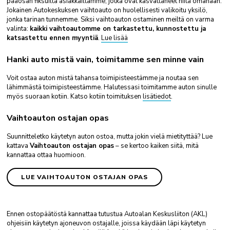
pääosan fiksuilta asiakkailtamme, jotka ovat kasvattaneet niitä omanaan.
Jokainen Autokeskuksen vaihtoauto on huolellisesti valikoitu yksilö,
jonka tarinan tunnemme. Siksi vaihtoauton ostaminen meiltä on varma
valinta:
kaikki vaihtoautomme on tarkastettu, kunnostettu ja
katsastettu ennen myyntiä
.
Lue lisää
Hanki auto mistä vain, toimitamme sen minne vain
Voit ostaa auton mistä tahansa toimipisteestämme ja noutaa sen
lähimmästä toimipisteestämme. Halutessasi toimitamme auton sinulle
myös suoraan kotiin. Katso kotiin toimituksen
lisätiedot
.
Vaihtoauton ostajan opas
Suunnitteletko käytetyn auton ostoa, mutta jokin vielä mietityttää? Lue
kattava
Vaihtoauton ostajan opas
– se kertoo kaiken siitä, mitä
kannattaa ottaa huomioon.
LUE VAIHTOAUTON OSTAJAN OPAS
Ennen ostopäätöstä kannattaa tutustua Autoalan Keskusliiton (AKL)
ohjeisiin käytetyn ajoneuvon ostajalle, joissa käydään läpi käytetyn