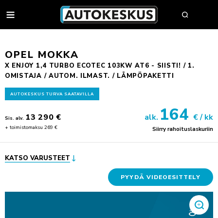
AUTOT
OPEL MOKKA
X ENJOY 1,4 TURBO ECOTEC 103KW AT6 - SIISTI! / 1.
OMISTAJA / AUTOM. ILMAST. / LÄMPÖPAKETTI
AUTOHAKU
AUTOKESKUS TURVA SAATAVILLA
MYY AUTOSI
164
13 290 €
alk.
€ / kk
VAIHTOAUTOT
Sis. alv.
+ toimistomaksu 269 €
Siirry rahoituslaskuriin
AUTOHAKU
UUDET AUTOT
BMW PREMIUM SELECTION
BMW
YRITYSMYYNTI
SÄHKÖAUTOT
BYD
KATSO VARUSTEET
YRITYSMYYNNIN ESITTELY
VAIHTOAUTON OSTAJAN OPAS
FORD
JULKISET HANKINNAT
PYYDÄ VIDEOESITTELY
AUTOKESKUS TURVA -PALVELUPAKETTI
HUOLTO & RENKAAT
KIA
HYÖTYAJONEUVOT
HUUTOKAUPPA
MINI
AUTOPÄÄTTÄJÄLLE
VARAA MÄÄRÄAIKAISHUOLTO
AUTOJEN SISÄÄNOSTO
KOLARIKORJAUS & TUULILASIT
MITSUBISHI
TYÖSUHDEAUTOILIJALLE