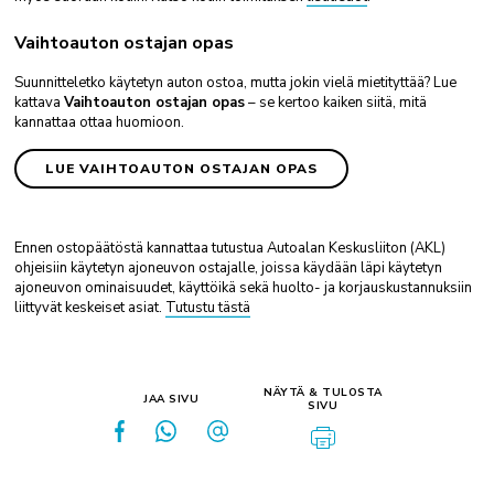
Vaihtoauton ostajan opas
Suunnitteletko käytetyn auton ostoa, mutta jokin vielä mietityttää? Lue
kattava
Vaihtoauton ostajan opas
– se kertoo kaiken siitä, mitä
kannattaa ottaa huomioon.
LUE VAIHTOAUTON OSTAJAN OPAS
Ennen ostopäätöstä kannattaa tutustua Autoalan Keskusliiton (AKL)
ohjeisiin käytetyn ajoneuvon ostajalle, joissa käydään läpi käytetyn
ajoneuvon ominaisuudet, käyttöikä sekä huolto- ja korjauskustannuksiin
liittyvät keskeiset asiat.
Tutustu tästä
NÄYTÄ & TULOSTA
JAA SIVU
SIVU