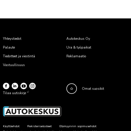
Yhteystiedot
Autokeskus Oy
Palaute
Ura & työpaikat
Tiedotteet ja viestintä
Reklamaatio
Vastuullisuus
Omat suosikit
Tilaa uutiskirje
Käyttöehdot
Rekisteriselosteet
Etämyynnin sopimusehdot