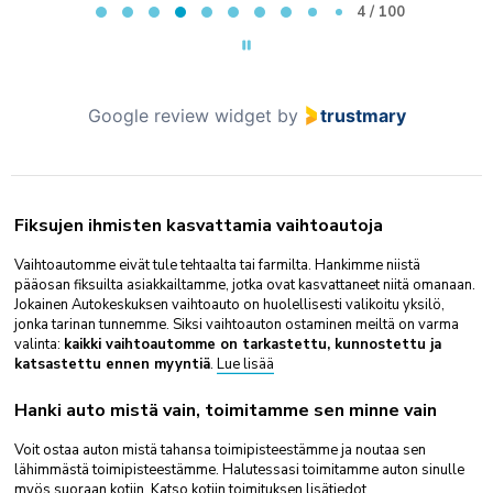
4 / 100
Google review widget
by
trustmary
Fiksujen ihmisten kasvattamia vaihtoautoja
Vaihtoautomme eivät tule tehtaalta tai farmilta. Hankimme niistä
pääosan fiksuilta asiakkailtamme, jotka ovat kasvattaneet niitä omanaan.
Jokainen Autokeskuksen vaihtoauto on huolellisesti valikoitu yksilö,
jonka tarinan tunnemme. Siksi vaihtoauton ostaminen meiltä on varma
valinta:
kaikki vaihtoautomme on tarkastettu, kunnostettu ja
katsastettu ennen myyntiä
.
Lue lisää
Hanki auto mistä vain, toimitamme sen minne vain
Voit ostaa auton mistä tahansa toimipisteestämme ja noutaa sen
lähimmästä toimipisteestämme. Halutessasi toimitamme auton sinulle
myös suoraan kotiin. Katso kotiin toimituksen
lisätiedot
.