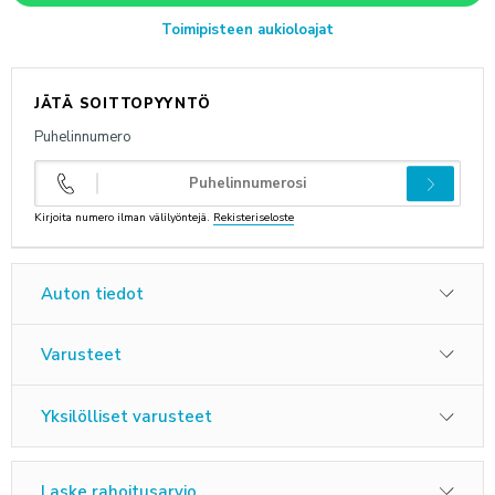
Toimipisteen aukioloajat
ANNA PALAUTETTA
JÄTÄ SOITTOPYYNTÖ
Puhelinnumero
Kirjoita numero ilman välilyöntejä.
Rekisteriseloste
Auton tiedot
Varusteet
Yksilölliset varusteet
Laske rahoitusarvio