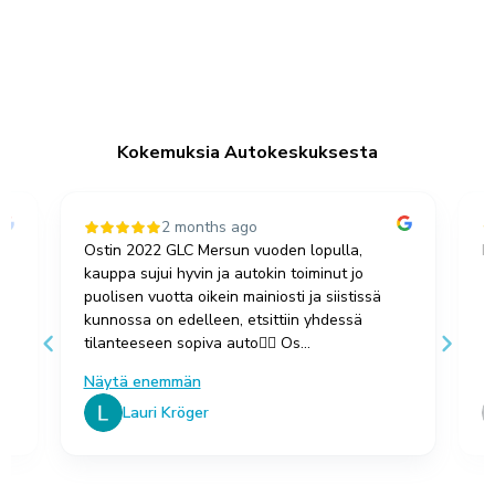
Kokemuksia Autokeskuksesta
2 months ago
Ostin 2022 GLC Mersun vuoden lopulla,
Ru
kauppa sujui hyvin ja autokin toiminut jo
as
puolisen vuotta oikein mainiosti ja siistissä
kunnossa on edelleen, etsittiin yhdessä
tilanteeseen sopiva auto👍🏻 Os...
Näytä enemmän
Lauri Kröger
Page 4 of 100