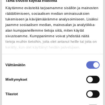
Tämä sivusto käyttää evästeitä
Käytämme evästeitä tarjoamamme sisällön ja mainosten
räätälöimiseen, sosiaalisen median ominaisuuksien
Jarkko Nurmela
tukemiseen ja kävijämäärämme analysoimiseen. Lisäksi
Automyyjä
jaamme sosiaalisen median, mainosalan ja analytiikka-
020 506 5814
ENG,
alan kumppaneillemme tietoja siitä, miten käytät
FIN
sivustoamme. Kumppanimme voivat yhdistää näitä
tietoja muihin tietoihin, joita olet antanut heille tai joita on
Niko Vanhanen
kerätty, kun olet käyttänyt heidän palvelujaan.
Automyyjä
020 506 5687
ENG,
FIN
Suostumuksen
Varaa videotapaaminen
Välttämätön
valinta
Tiia Harinen
Mieltymykset
Automyyjä
020 506 5756
ENG,
FIN
Tilastot