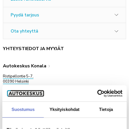
Pyydä tarjous
Ota yhteyttä
YHTEYSTIEDOT JA MYYJÄT
Autokeskus Konala
Ristipellontie 5-7,
00390 Helsinki
VAIHTOAUTOJEN MYYNTI
AVOINNA
ma-pe
10-18
la
10-16
su
suljettu
Suostumus
Yksityiskohdat
Tietoja
VAIHTOAUTOMYYNTI KONALA YHTEYSTIEDOT
Soita
020 506 5173