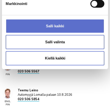
Jere Turunen
Markkinointi
Automyyjä
020 506 5807
ENG,
FIN
Salli kaikki
Jaakko Timonen
Automyyjä
020 506 5798
Salli valinta
ENG,
FIN
Kiellä kaikki
Ville Korkeamäki
Automyyjä
020 506 5567
FIN
Teemu Leino
Automyyjä Lomalla palaan 10.8.2026
020 506 5854
ENG,
FIN