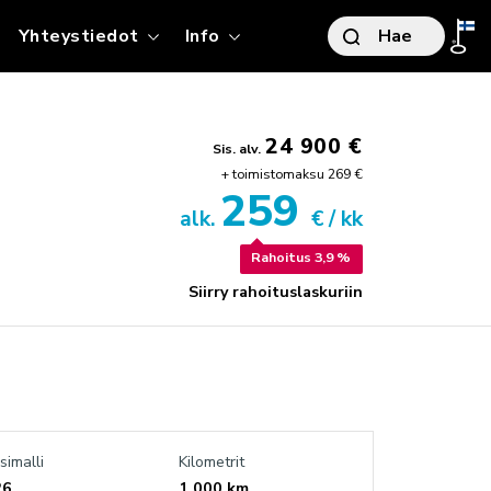
t
Yhteystiedot
Info
Hae
TO
24 900 €
Sis. alv.
+ toimistomaksu 269 €
S
259
alk.
€ / kk
ITYSMYYNTI
Rahoitus 3,9 %
RJOUKSET
ITYSMYYNNIN ESITTELY
Siirry rahoituslaskuriin
IKKI HUOLLON PALVELUT
LKISET HANKINNAT
ÖTYAJONEUVOT
OKESKUS AIRPORT
TOPÄÄTTÄJÄLLE
stintie 4, Vantaa
ÖSUHDEAUTOILIJALLE
OKESKUS RAISIO
simalli
Kilometrit
stentie 15, Raisio
26
1 000 km