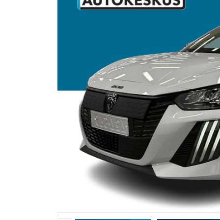
TARJOUKSET
AUTOJEN SISÄÄNOSTO
AUTOKESKUS TURKU
Munkkionkuja 1, Turku
Yritysmyynti
Hallinto
Markkinointi & viestint