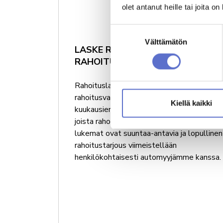
Laske rahoitusarvio
olet antanut heille tai joita o
Suostumuksen
Välttämätön
valinta
LASKE RAHOITUSARVIO JA HAE
RAHOITUSPÄÄTÖS AUTOLLE
Rahoituslaskurilla voit suunnitella
rahoitusvaihtoehtoja autolle. Näet laskel
Kiellä kaikki
kuukausierän suuruuden sekä koron ja kulut
joista rahoitustarjous koostuu. Rahoitukse
lukemat ovat suuntaa-antavia ja lopullinen
rahoitustarjous viimeistellään
henkilökohtaisesti automyyjämme kanssa.