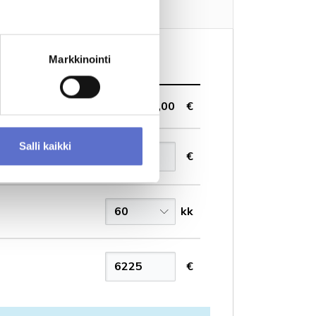
Ota yhteyttä
Markkinointi
24 900,00 €
Salli kaikki
€
60
kk
€