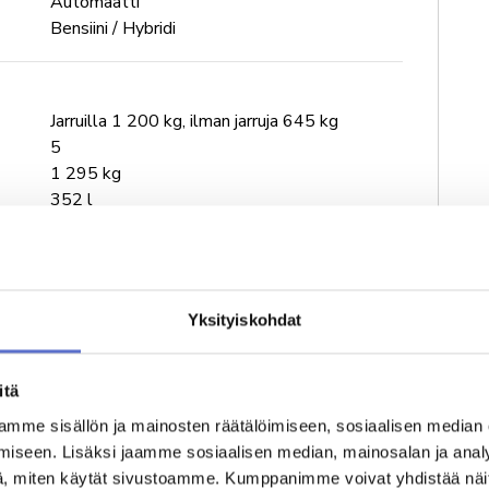
Automaatti
Bensiini / Hybridi
Jarruilla 1 200 kg, ilman jarruja 645 kg
5
1 295 kg
352 l
193 km/h
9.8 s
Yksityiskohdat
Kaupunki 0 l/km, maantie 0 l/km, yhdistetty
5.1 l/km
itä
CO₂ 102 g/km, CO 383.3 g/km, HC
27.4 g/km, NOx 27.5 g/km
mme sisällön ja mainosten räätälöimiseen, sosiaalisen median
iseen. Lisäksi jaamme sosiaalisen median, mainosalan ja analy
, miten käytät sivustoamme. Kumppanimme voivat yhdistää näitä t