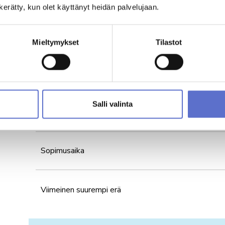
Pyydä tarjous
n kerätty, kun olet käyttänyt heidän palvelujaan.
Mieltymykset
Tilastot
Laske rahoitustarjous
Hinta
masta
Salli valinta
,
Käsiraha
n
Sopimusaika
Viimeinen suurempi erä