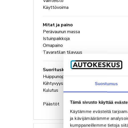
Vaihteisto
Käyttövoima
Mitat ja paino
Perävaunun massa
Istuinpaikkoja
Omapaino
Tavaratilan tilavuus
Suorituskyky
Huippunopeus
Kiihtyvyys 0-100 km/h
Suostumus
Kulutus
Tämä sivusto käyttää eväste
Päästöt
Käytämme evästeitä tarjoama
ja kävijämäärämme analysoim
kumppaneillemme tietoja siitä