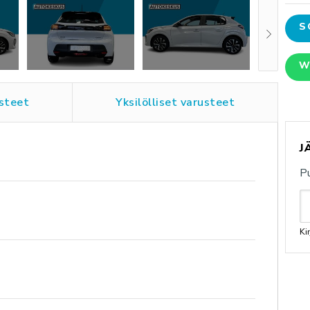
S
W
steet
Yksilölliset varusteet
J
P
Ki