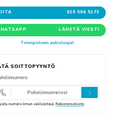
OITA
020 506 5173
HATSAPP
LÄHETÄ VIESTI
Toimipisteen aukioloajat
ÄTÄ SOITTOPYYNTÖ
uhelinnumero
rjoita numero ilman välilyöntejä.
Rekisteriseloste