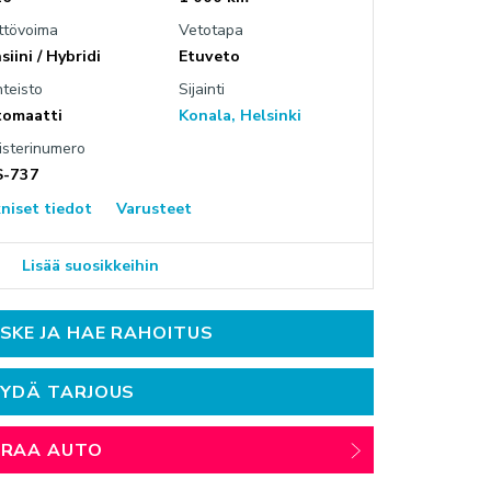
ttövoima
Vetotapa
OKESKUS OLARI (ESPOO)
siini / Hybridi
Etuveto
lanniitty 4, Espoo
hteisto
Sijainti
omaatti
Konala, Helsinki
isterinumero
S-737
niset tiedot
Varusteet
Lisää suosikkeihin
SKE JA HAE RAHOITUS
YDÄ TARJOUS
ARAA AUTO