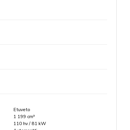
Etuveto
1 199 cm³
110 hv / 81 kW