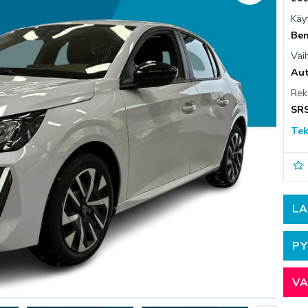
PESUPALVELU
Käy
AUTOKESKUS HYVINKÄÄ
AUT
Ben
Mäkikuumolantie 20, Hyvinkää
Halti
Vai
VARAA VIDEOTAPAAMINEN
Aut
Rek
SR
ä
Laskutustiedot
Palaute
Reklamaatio
Tek
LA
PY
V