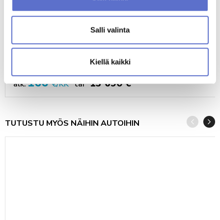
Salli valinta
Ford FIESTA
Kiellä kaikki
2022
63000
GASOLINE
AUTOMATIC
166
13 690 €
alk.
€/KK
tai
TUTUSTU MYÖS NÄIHIN AUTOIHIN