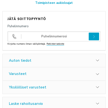
Toimipisteen aukioloajat
ANNA PALAUTETTA
JÄTÄ SOITTOPYYNTÖ
Puhelinnumero
Kirjoita numero ilman välilyöntejä.
Rekisteriseloste
Auton tiedot
Varusteet
Yksilölliset varusteet
Laske rahoitusarvio