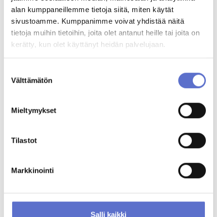
alan kumppaneillemme tietoja siitä, miten käytät
sivustoamme. Kumppanimme voivat yhdistää näitä
Kim Grön.
tietoja muihin tietoihin, joita olet antanut heille tai joita on
Automyyjä
kerätty, kun olet käyttänyt heidän palvelujaan.
020 506 5031
ENG,
FIN
Suostumuksen
Välttämätön
valinta
MUUT KATSOIVAT MYÖS
Mieltymykset
Tilastot
Markkinointi
Salli kaikki