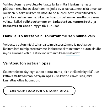
Vaihtoautomme eivät tule tehtaalta tai farmilta. Hankimme niistä
pääosan fiksuilta asiakkailtamme, jotka ovat kasvattaneet niitä omanaan.
Jokainen Autokeskuksen vaihtoauto on huolellisesti valikoitu yksilö,
jonka tarinan tunnemme. Siksi vaihtoauton ostaminen meiltä on varma
valinta:
kaikki vaihtoautomme on tarkastettu, kunnostettu ja
katsastettu ennen myyntiä
.
Lue lisää
Hanki auto mistä vain, toimitamme sen minne vain
Voit ostaa auton mistä tahansa toimipisteestämme ja noutaa sen
lähimmästä toimipisteestämme. Halutessasi toimitamme auton sinulle
myös suoraan kotiin. Katso kotiin toimituksen
lisätiedot
.
Vaihtoauton ostajan opas
Suunnitteletko käytetyn auton ostoa, mutta jokin vielä mietityttää? Lue
kattava
Vaihtoauton ostajan opas
– se kertoo kaiken siitä, mitä
kannattaa ottaa huomioon.
LUE VAIHTOAUTON OSTAJAN OPAS