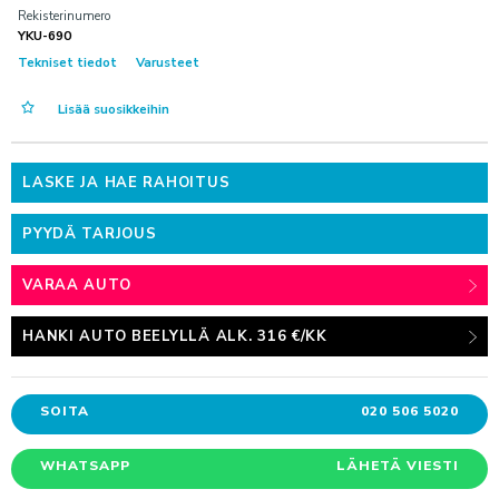
Rekisterinumero
AUTOKESKUS HYVINKÄÄ
TILAA UUTISKIRJE
YKU-690
Mäkikuumolantie 20, Hyvinkää
Tekniset tiedot
Varusteet
AUTOKESKUS OLARI (ESPOO)
Haltilanniitty 4, Espoo
Lisää suosikkeihin
Yritysmyynti
LASKE JA HAE RAHOITUS
Hallinto
PYYDÄ TARJOUS
Markkinointi & viestintä
Laskutustiedot
VARAA AUTO
Palaute
HANKI AUTO BEELYLLÄ ALK. 316 €/KK
Reklamaatio
PALVELUHAKU
SOITA
020 506 5020
WHATSAPP
LÄHETÄ VIESTI
OTA YHTEYTTÄ