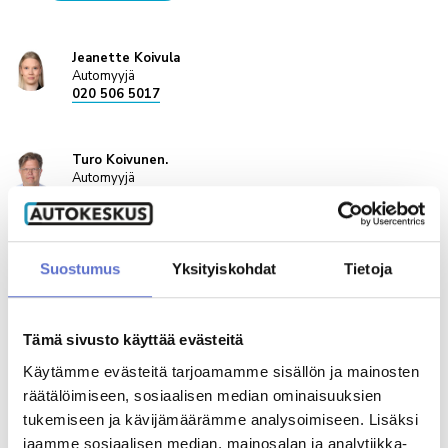
Jeanette Koivula
Automyyjä
020 506 5017
Turo Koivunen.
Automyyjä
020 506 5738
FIN
Suostumus
Yksityiskohdat
Tietoja
Joonatan Kuivalainen
Automyyjä
020 506 5907
ENG
Tämä sivusto käyttää evästeitä
Käytämme evästeitä tarjoamamme sisällön ja mainosten
Petri Ahovalli.
räätälöimiseen, sosiaalisen median ominaisuuksien
Myyntipäällikkö
tukemiseen ja kävijämäärämme analysoimiseen. Lisäksi
020 506 5015
ENG,
jaamme sosiaalisen median, mainosalan ja analytiikka-
FIN