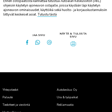
Ennen ostopäätöstä kannattaa tutustua Autoalan Keskusliiton (AKL)
ohjeisiin käytetyn ajoneuvon ostajalle, joissa käydään läpi käytetyn
ajoneuvon ominaisuudet, käyttöikä sekä huolto- ja korjauskustannuksiin
liittyvät keskeiset asiat.
Tutustu tästä
NÄYTÄ & TULOSTA
JAA SIVU
SIVU
Yhteystiedot
Autokeskus Oy
Palaute
Ura & työpaikat
Tiedotteet ja viestintä
Reklamaatio