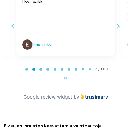
Hyvä paikka
S
u
,
m
no
Eino Isrikki
Page 2 of 100
2 / 100
Google review widget
by
trustmary
Fiksujen ihmisten kasvattamia vaihtoautoja