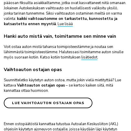
pääosan fiksuilta asiakkailtamme, jotka ovat kasvattaneet niitä omanaan.
Jokainen Autokeskuksen vaihtoauto on huolellisesti valikoitu yksilö,
jonka tarinan tunnemme. Siksi vaihtoauton ostaminen meiltä on varma
valinta:
kaikki vaihtoautomme on tarkastettu, kunnostettu ja
katsastettu ennen myyntiä
.
Lue lisää
Hanki auto mistä vain, toimitamme sen minne vain
Voit ostaa auton mistä tahansa toimipisteestämme ja noutaa sen
lähimmästä toimipisteestämme. Halutessasi toimitamme auton sinulle
myös suoraan kotiin. Katso kotiin toimituksen
lisätiedot
.
Vaihtoauton ostajan opas
Suunnitteletko käytetyn auton ostoa, mutta jokin vielä mietityttää? Lue
kattava
Vaihtoauton ostajan opas
– se kertoo kaiken siitä, mitä
kannattaa ottaa huomioon.
LUE VAIHTOAUTON OSTAJAN OPAS
Ennen ostopäätöstä kannattaa tutustua Autoalan Keskusliiton (AKL)
ohjeisiin käytetyn ajoneuvon ostajalle, joissa käydään läpi käytetyn