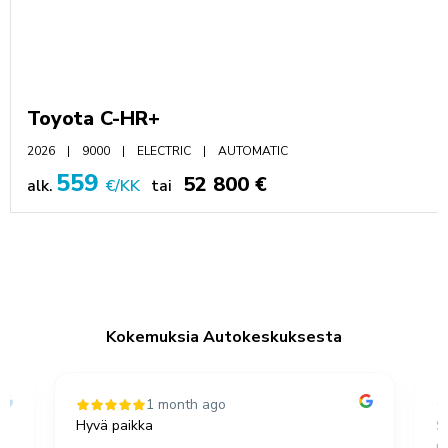
Toyota C-HR+
2026
9000
ELECTRIC
AUTOMATIC
559
52 800 €
alk.
€/KK
tai
Kokemuksia Autokeskuksesta
1 month ago
Hyvä paikka
S
u