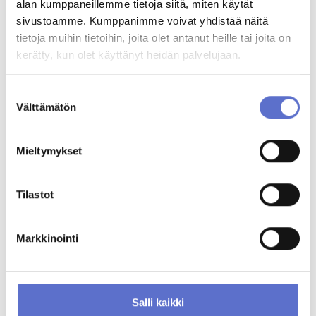
alan kumppaneillemme tietoja siitä, miten käytät
sivustoamme. Kumppanimme voivat yhdistää näitä
tietoja muihin tietoihin, joita olet antanut heille tai joita on
Jeanette Koivula
Asiakasvastaava
kerätty, kun olet käyttänyt heidän palvelujaan.
020 506 5017
Suostumuksen
Välttämätön
valinta
MUUT KATSOIVAT MYÖS
Mieltymykset
Tilastot
Markkinointi
Salli kaikki