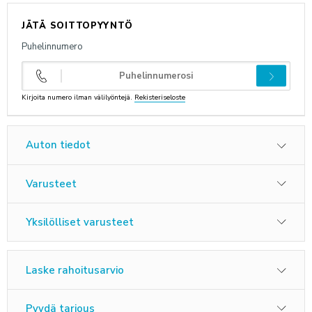
JÄTÄ SOITTOPYYNTÖ
ANNA PALAUTETTA
Puhelinnumero
Kirjoita numero ilman välilyöntejä.
Rekisteriseloste
Auton tiedot
Varusteet
Yksilölliset varusteet
Laske rahoitusarvio
Pyydä tarjous