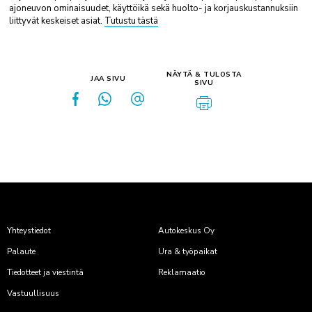
ajoneuvon ominaisuudet, käyttöikä sekä huolto- ja korjauskustannuksiin
liittyvät keskeiset asiat.
Tutustu tästä
NÄYTÄ & TULOSTA
JAA SIVU
SIVU
Yhteystiedot
Autokeskus Oy
Palaute
Ura & työpaikat
Tiedotteet ja viestintä
Reklamaatio
Vastuullisuus