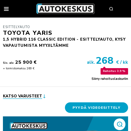
AUTOT
ESITTELYAUTO
TOYOTA YARIS
1,5 HYBRID 116 CLASSIC EDITION - ESITTELYAUTO, KYSY
VAPAUTUMISTA MYYJILTÄMME
AUTOHAKU
268
MYY AUTOSI
25 900 €
alk.
€ / kk
Sis. alv.
+ toimistomaksu 269 €
VAIHTOAUTOT
Rahoitus 3,9 %
Siirry rahoituslaskuriin
AUTOHAKU
UUDET AUTOT
BMW PREMIUM SELECTION
BMW
YRITYSMYYNTI
SÄHKÖAUTOT
BYD
YRITYSMYYNNIN ESITTELY
KATSO VARUSTEET
VAIHTOAUTON OSTAJAN OPAS
FORD
JULKISET HANKINNAT
PYYDÄ VIDEOESITTELY
AUTOKESKUS TURVA -PALVELUPAKETTI
HUOLTO & RENKAAT
KIA
HYÖTYAJONEUVOT
HUUTOKAUPPA
MINI
AUTOPÄÄTTÄJÄLLE
VARAA MÄÄRÄAIKAISHUOLTO
AUTOJEN SISÄÄNOSTO
KOLARIKORJAUS & TUULILASIT
MITSUBISHI
TYÖSUHDEAUTOILIJALLE