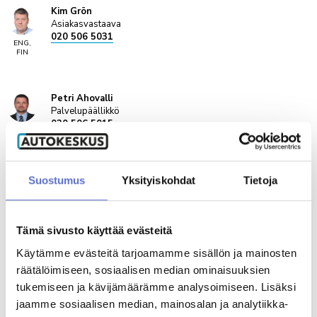
Kim Grön
Asiakasvastaava
020 506 5031
ENG,
FIN
Petri Ahovalli
Palvelupäällikkö
020 506 5015
ENG,
FIN
Varaa videotapaaminen
Suostumus
Yksityiskohdat
Tietoja
Turo Koivunen
Asiakasvastaava
020 506 5738
FIN
Tämä sivusto käyttää evästeitä
Käytämme evästeitä tarjoamamme sisällön ja mainosten
räätälöimiseen, sosiaalisen median ominaisuuksien
Joonatan Kuivalainen.
tukemiseen ja kävijämäärämme analysoimiseen. Lisäksi
Asiakasvastaava
020 506 5907
jaamme sosiaalisen median, mainosalan ja analytiikka-
ENG