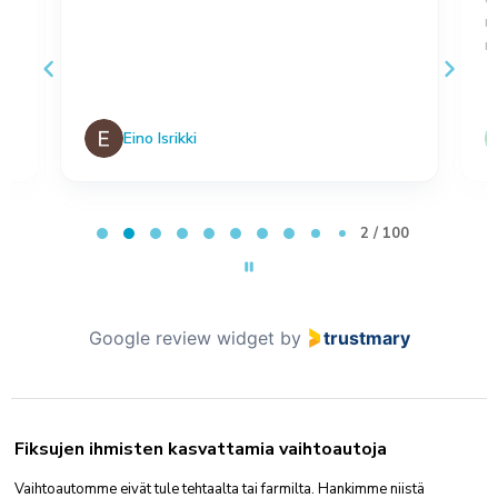
,
m
no
Eino Isrikki
Page 2 of 100
2 / 100
Google review widget
by
trustmary
Fiksujen ihmisten kasvattamia vaihtoautoja
Vaihtoautomme eivät tule tehtaalta tai farmilta. Hankimme niistä