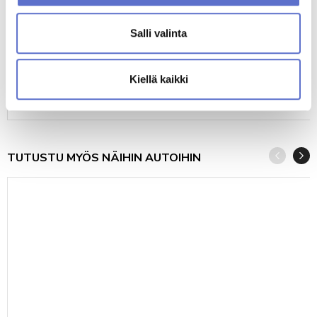
Salli valinta
TOYOTA COROLLA
2024
52900
GASOLINE
AUTOMATIC
Kiellä kaikki
284
25 390 €
alk.
€/KK
tai
TUTUSTU MYÖS NÄIHIN AUTOIHIN