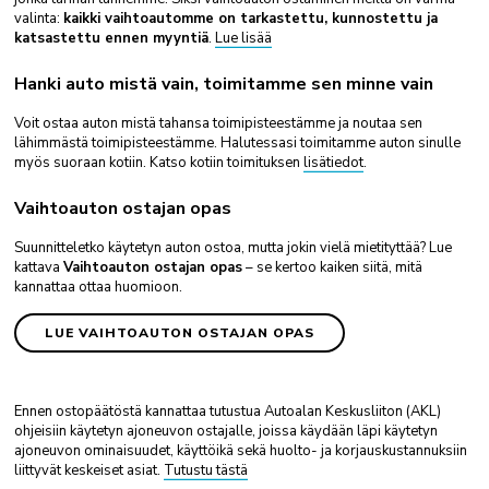
valinta:
kaikki vaihtoautomme on tarkastettu, kunnostettu ja
katsastettu ennen myyntiä
.
Lue lisää
Hanki auto mistä vain, toimitamme sen minne vain
Voit ostaa auton mistä tahansa toimipisteestämme ja noutaa sen
lähimmästä toimipisteestämme. Halutessasi toimitamme auton sinulle
myös suoraan kotiin. Katso kotiin toimituksen
lisätiedot
.
Vaihtoauton ostajan opas
Suunnitteletko käytetyn auton ostoa, mutta jokin vielä mietityttää? Lue
kattava
Vaihtoauton ostajan opas
– se kertoo kaiken siitä, mitä
kannattaa ottaa huomioon.
LUE VAIHTOAUTON OSTAJAN OPAS
Ennen ostopäätöstä kannattaa tutustua Autoalan Keskusliiton (AKL)
ohjeisiin käytetyn ajoneuvon ostajalle, joissa käydään läpi käytetyn
ajoneuvon ominaisuudet, käyttöikä sekä huolto- ja korjauskustannuksiin
liittyvät keskeiset asiat.
Tutustu tästä