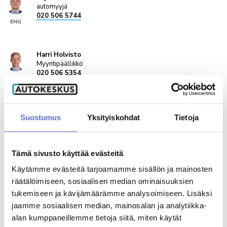
automyyjä
020 506 5744
ENG
Harri Holvisto
Myyntipäällikkö
020 506 5354
Markus Raunio
Automyyjä, yritysmyynti
Suostumus
Yksityiskohdat
Tietoja
020 5065 280
ENG,
FIN
Tämä sivusto käyttää evästeitä
Derek Lange
Käytämme evästeitä tarjoamamme sisällön ja mainosten
Automyyjä
räätälöimiseen, sosiaalisen median ominaisuuksien
020 506 5108
ENG,
tukemiseen ja kävijämäärämme analysoimiseen. Lisäksi
FIN
jaamme sosiaalisen median, mainosalan ja analytiikka-
alan kumppaneillemme tietoja siitä, miten käytät