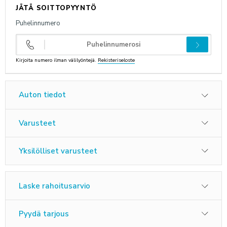
JÄTÄ SOITTOPYYNTÖ
ANNA PALAUTETTA
Puhelinnumero
Kirjoita numero ilman välilyöntejä.
Rekisteriseloste
Auton tiedot
Varusteet
Yksilölliset varusteet
Laske rahoitusarvio
Pyydä tarjous