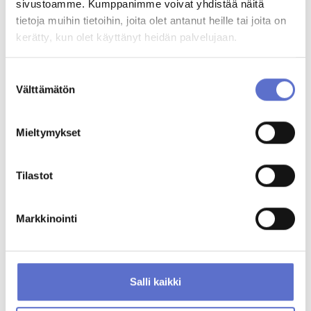
sivustoamme. Kumppanimme voivat yhdistää näitä
Esa Ahtinen
Automyyjä
tietoja muihin tietoihin, joita olet antanut heille tai joita on
020 506 5247
kerätty, kun olet käyttänyt heidän palvelujaan.
Suostumuksen
Välttämätön
MUUT KATSOIVAT MYÖS
valinta
Mieltymykset
Tilastot
Markkinointi
Salli kaikki