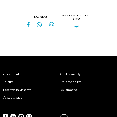
NÄYTÄ & TULOSTA
JAA SIVU
SIVU
Yhteystiedot
Autokeskus Oy
Palaute
Ura & työpaikat
Tiedotteet ja viestintä
Reklamaatio
Vastuullisuus