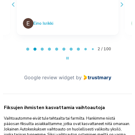
Eino Isrikki
Page 2 of 100
2 / 100
Google review widget
by
trustmary
Fiksujen ihmisten kasvattamia vaihtoautoja
Vaihtoautomme eivät tule tehtaalta tai farmilta. Hankimme niistä
pääosan fiksuilta asiakkailtamme, jotka ovat kasvattaneet niitä omanaan.
Jokainen Autokeskuksen vaihtoauto on huolellisesti valikoitu yksilö,
jonka tarinan tunnemme. Siksi vaihtoauton ostaminen meiltä on varma