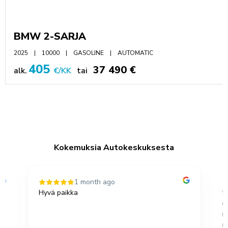
BMW 2-SARJA
2025
10000
GASOLINE
AUTOMATIC
405
37 490 €
alk.
€/KK
tai
Kokemuksia Autokeskuksesta
1 month ago
Hyvä paikka
S
u
,
m
no