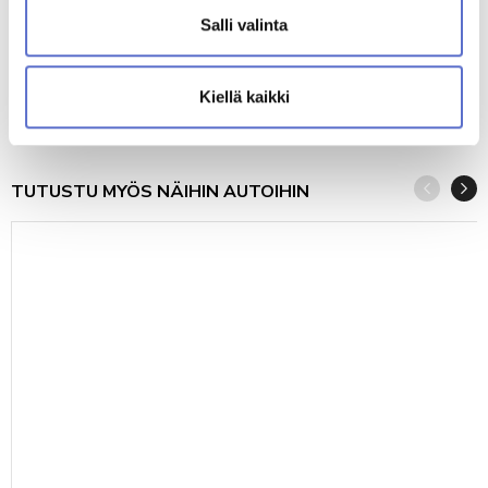
Salli valinta
BMW 1-SARJA
2026
0
GASOLINE
AUTOMATIC
474
Kiellä kaikki
43 860 €
alk.
€/KK
tai
TUTUSTU MYÖS NÄIHIN AUTOIHIN