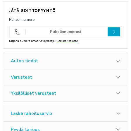
JÄTÄ SOITTOPYYNTÖ
ANNA PALAUTETTA
Puhelinnumero
Kirjoita numero ilman välilyöntejä.
Rekisteriseloste
Auton tiedot
Varusteet
Yksilölliset varusteet
Laske rahoitusarvio
Pyydä tarjous