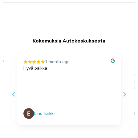
Kokemuksia Autokeskuksesta
1 month ago
Hyvä paikka
S
u
,
m
no
Eino Isrikki
Page 2 of 100