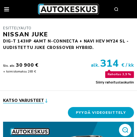
AUTOT
ESITTELYAUTO
NISSAN JUKE
DIG-T 143HP 4AMT N-CONNECTA + NAVI HEV MY24 SL -
UUDISTETTU JUKE CROSSOVER HYBRID.
AUTOHAKU
314
MYY AUTOSI
30 900 €
alk.
€ / kk
Sis. alv.
+ toimistomaksu 269 €
VAIHTOAUTOT
Rahoitus 3,9 %
Siirry rahoituslaskuriin
AUTOHAKU
UUDET AUTOT
BMW PREMIUM SELECTION
BMW
YRITYSMYYNTI
SÄHKÖAUTOT
BYD
YRITYSMYYNNIN ESITTELY
KATSO VARUSTEET
VAIHTOAUTON OSTAJAN OPAS
FORD
JULKISET HANKINNAT
PYYDÄ VIDEOESITTELY
AUTOKESKUS TURVA -PALVELUPAKETTI
HUOLTO & RENKAAT
KIA
HYÖTYAJONEUVOT
HUUTOKAUPPA
MINI
AUTOPÄÄTTÄJÄLLE
VARAA MÄÄRÄAIKAISHUOLTO
AUTOJEN SISÄÄNOSTO
KOLARIKORJAUS & TUULILASIT
MITSUBISHI
TYÖSUHDEAUTOILIJALLE