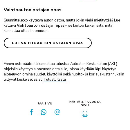
Vaihtoauton ostajan opas
Suunnitteletko käytetyn auton ostoa, mutta jokin vielä mietityttää? Lue
kattava
Vaihtoauton ostajan opas
– se kertoo kaiken siitä, mitä
kannattaa ottaa huomioon.
LUE VAIHTOAUTON OSTAJAN OPAS
Ennen ostopäätöstä kannattaa tutustua Autoalan Keskusliiton (AKL)
ohjeisiin käytetyn ajoneuvon ostajalle, joissa käydään läpi käytetyn
ajoneuvon ominaisuudet, käyttöikä sekä huolto- ja korjauskustannuksiin
liittyvät keskeiset asiat.
Tutustu tästä
NÄYTÄ & TULOSTA
JAA SIVU
SIVU