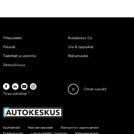
Yhteystiedot
Autokeskus Oy
Palaute
Ura & työpaikat
Tiedotteet ja viestintä
Reklamaatio
Vastuullisuus
Omat suosikit
Tilaa uutiskirje
Käyttöehdot
Rekisteriselosteet
Etämyynnin sopimusehdot
Puheluhinnat
Laskutustiedot / Invoicing
Materiaalipankki