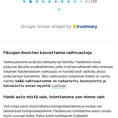
2 / 100
Google review widget
by
trustmary
Fiksujen ihmisten kasvattamia vaihtoautoja
Vaihtoautomme eivät tule tehtaalta tai farmilta. Hankimme niistä
pääosan fiksuilta asiakkailtamme, jotka ovat kasvattaneet niitä omanaan.
Jokainen Autokeskuksen vaihtoauto on huolellisesti valikoitu yksilö,
jonka tarinan tunnemme. Siksi vaihtoauton ostaminen meiltä on varma
valinta:
kaikki vaihtoautomme on tarkastettu, kunnostettu ja
katsastettu ennen myyntiä
.
Lue lisää
Hanki auto mistä vain, toimitamme sen minne vain
Voit ostaa auton mistä tahansa toimipisteestämme ja noutaa sen
lähimmästä toimipisteestämme. Halutessasi toimitamme auton sinulle
myös suoraan kotiin. Katso kotiin toimituksen
lisätiedot
.