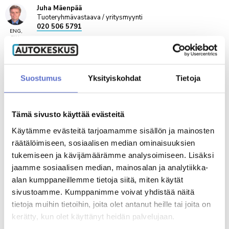
Juha Mäenpää
Tuoteryhmävastaava / yritysmyynti
020 506 5791
ENG,
FIN,
SWE
Henrik Ronkainen
Suostumus
Yksityiskohdat
Tietoja
Automyyjä
020 506 5808
ENG,
FIN,
SWE
Tämä sivusto käyttää evästeitä
Käytämme evästeitä tarjoamamme sisällön ja mainosten
räätälöimiseen, sosiaalisen median ominaisuuksien
Toni Mäkelä
tukemiseen ja kävijämäärämme analysoimiseen. Lisäksi
Automyyjä
020 506 5772
jaamme sosiaalisen median, mainosalan ja analytiikka-
ENG
alan kumppaneillemme tietoja siitä, miten käytät
sivustoamme. Kumppanimme voivat yhdistää näitä
tietoja muihin tietoihin, joita olet antanut heille tai joita on
MUUT KATSOIVAT MYÖS
kerätty, kun olet käyttänyt heidän palvelujaan.