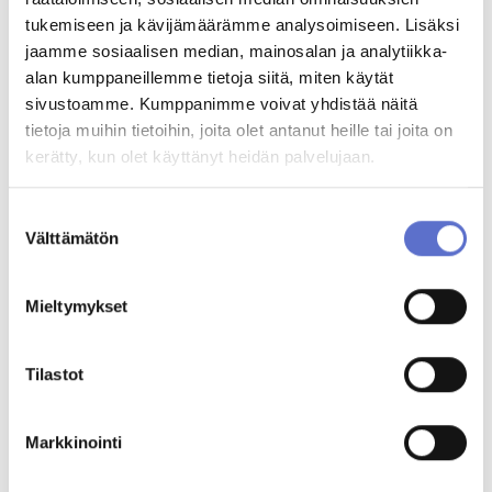
020 506 5245
tukemiseen ja kävijämäärämme analysoimiseen. Lisäksi
jaamme sosiaalisen median, mainosalan ja analytiikka-
alan kumppaneillemme tietoja siitä, miten käytät
Isto Isotalo
sivustoamme. Kumppanimme voivat yhdistää näitä
Automyyjä
020 506 5825
tietoja muihin tietoihin, joita olet antanut heille tai joita on
kerätty, kun olet käyttänyt heidän palvelujaan.
Lauri Vanhanen
Suostumuksen
Automyyjä lomalla 10.8 asti
Välttämätön
020 506 5457
valinta
Mieltymykset
MUUT KATSOIVAT MYÖS
Tilastot
Markkinointi