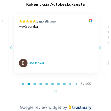
Kokemuksia Autokeskuksesta
1 month ago
Hyvä paikka
S
u
,
m
no
Eino Isrikki
Page 2 of 100
2 / 100
Google review widget
by
trustmary