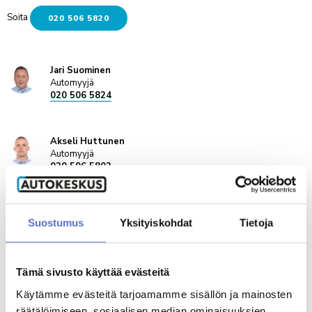
Soita
020 506 5820
Jari Suominen
Automyyjä
020 506 5824
Akseli Huttunen
Automyyjä
020 506 5802
Tuomas Määttä
Suostumus
Yksityiskohdat
Tietoja
Automyyjä
020 506 5773
ENG,
FIN
Tämä sivusto käyttää evästeitä
Käytämme evästeitä tarjoamamme sisällön ja mainosten
Mikko Heinäsmäki
Myyntipäällikkö
räätälöimiseen, sosiaalisen median ominaisuuksien