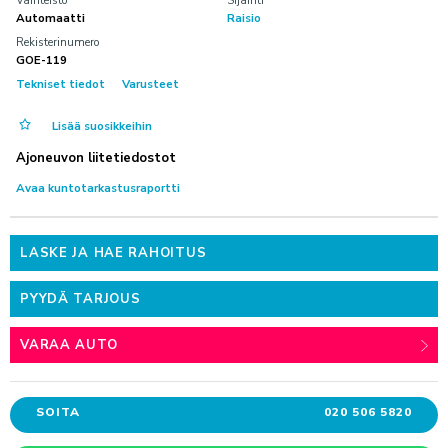
Automaatti
Raisio
AUTOKESKUS HYVINKÄÄ
TILAA UUTISKIRJE
Mäkikuumolantie 20, Hyvinkää
Rekisterinumero
GOE-119
AUTOKESKUS OLARI (ESPOO)
Tekniset tiedot
Varusteet
Haltilanniitty 4, Espoo
Lisää suosikkeihin
Yritysmyynti
Ajoneuvon liitetiedostot
Hallinto
Avaa kuntotarkastusraportti
Markkinointi & viestintä
Laskutustiedot
LASKE JA HAE RAHOITUS
Palaute
PYYDÄ TARJOUS
Reklamaatio
VARAA AUTO
PALVELUHAKU
SOITA
020 506 5820
OTA YHTEYTTÄ