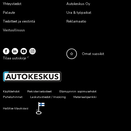
Yhteystiedot
Autokeskus Oy
Palaute
Ura & työpaikat
Tiedotteet ja viestintä
Reklamaatio
Vastuullisuus
Omat suosikit
Tilaa uutiskirje
Käyttöehdot
Rekisteriselosteet
Etämyynnin sopimusehdot
Puheluhinnat
Laskutustiedot / Invoicing
Materiaalipankki
Hallitse tilauksiasi