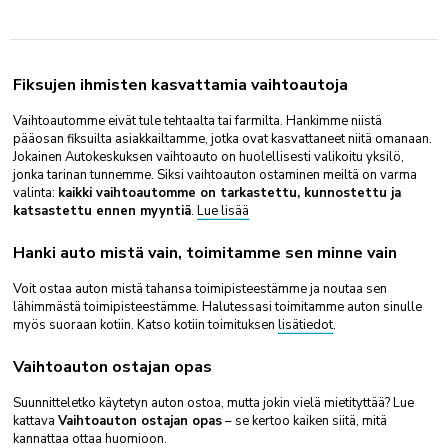
Fiksujen ihmisten kasvattamia vaihtoautoja
Vaihtoautomme eivät tule tehtaalta tai farmilta. Hankimme niistä
pääosan fiksuilta asiakkailtamme, jotka ovat kasvattaneet niitä omanaan.
Jokainen Autokeskuksen vaihtoauto on huolellisesti valikoitu yksilö,
jonka tarinan tunnemme. Siksi vaihtoauton ostaminen meiltä on varma
valinta:
kaikki vaihtoautomme on tarkastettu, kunnostettu ja
katsastettu ennen myyntiä
.
Lue lisää
Hanki auto mistä vain, toimitamme sen minne vain
Voit ostaa auton mistä tahansa toimipisteestämme ja noutaa sen
lähimmästä toimipisteestämme. Halutessasi toimitamme auton sinulle
myös suoraan kotiin. Katso kotiin toimituksen
lisätiedot
.
Vaihtoauton ostajan opas
Suunnitteletko käytetyn auton ostoa, mutta jokin vielä mietityttää? Lue
kattava
Vaihtoauton ostajan opas
– se kertoo kaiken siitä, mitä
kannattaa ottaa huomioon.