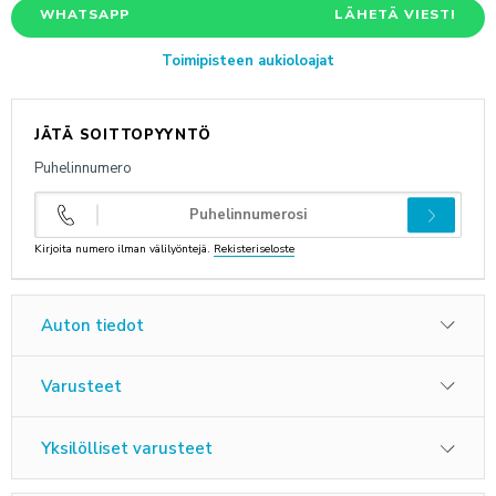
WHATSAPP
LÄHETÄ VIESTI
ANNA PALAUTETTA
Toimipisteen aukioloajat
JÄTÄ SOITTOPYYNTÖ
Puhelinnumero
Kirjoita numero ilman välilyöntejä.
Rekisteriseloste
Auton tiedot
Varusteet
Yksilölliset varusteet