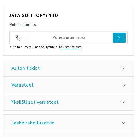
ANNA PALAUTETTA
JÄTÄ SOITTOPYYNTÖ
Puhelinnumero
Kirjoita numero ilman välilyöntejä.
Rekisteriseloste
Auton tiedot
Varusteet
Yksilölliset varusteet
Laske rahoitusarvio