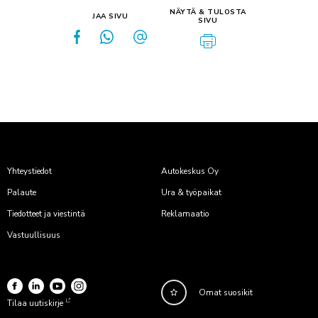
NÄYTÄ & TULOSTA
JAA SIVU
SIVU
Yhteystiedot
Autokeskus Oy
Palaute
Ura & työpaikat
Tiedotteet ja viestintä
Reklamaatio
Vastuullisuus
Omat suosikit
Tilaa uutiskirje