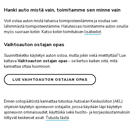
Hanki auto mistä vain, toimitamme sen minne vain
Voit ostaa auton mistä tahansa toimipisteestämme ja noutaa sen
lähimmästä toimipisteestämme. Halutessasi toimitamme auton sinulle
myös suoraan kotiin. Katso kotiin toimituksen
lisätiedot
.
Vaihtoauton ostajan opas
Suunnitteletko käytetyn auton ostoa, mutta jokin vielä mietityttää? Lue
kattava
Vaihtoauton ostajan opas
– se kertoo kaiken siitä, mitä
kannattaa ottaa huomioon.
LUE VAIHTOAUTON OSTAJAN OPAS
Ennen ostopäätöstä kannattaa tutustua Autoalan Keskusliiton (AKL)
ohjeisiin käytetyn ajoneuvon ostajalle, joissa käydään läpi käytetyn
ajoneuvon ominaisuudet, käyttöikä sekä huolto- ja korjauskustannuksiin
liittyvät keskeiset asiat.
Tutustu tästä