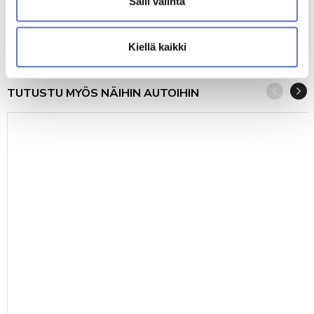
Salli valinta
2020
172000
DIESEL
AUTOMATIC
357
32 690 €
alk.
€/KK
tai
Kiellä kaikki
TUTUSTU MYÖS NÄIHIN AUTOIHIN