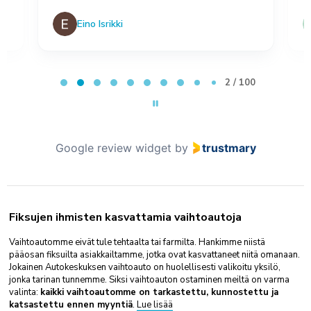
Eino Isrikki
Page 2 of 100
2 / 100
Google review widget
by
trustmary
Fiksujen ihmisten kasvattamia vaihtoautoja
Vaihtoautomme eivät tule tehtaalta tai farmilta. Hankimme niistä
pääosan fiksuilta asiakkailtamme, jotka ovat kasvattaneet niitä omanaan.
Jokainen Autokeskuksen vaihtoauto on huolellisesti valikoitu yksilö,
jonka tarinan tunnemme. Siksi vaihtoauton ostaminen meiltä on varma
valinta:
kaikki vaihtoautomme on tarkastettu, kunnostettu ja
katsastettu ennen myyntiä
.
Lue lisää