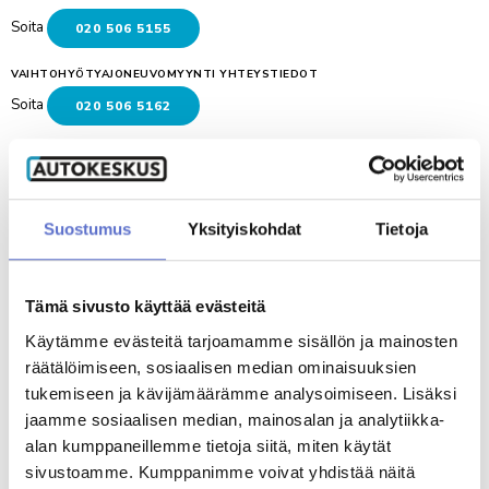
Soita
020 506 5155
VAIHTOHYÖTYAJONEUVOMYYNTI YHTEYSTIEDOT
Soita
020 506 5162
Jari Rikkonen
Yritysautomyyjä
020 506 5467
Suostumus
Yksityiskohdat
Tietoja
Joni Kareinen
Tämä sivusto käyttää evästeitä
Automyyjä
020 506 5649
Käytämme evästeitä tarjoamamme sisällön ja mainosten
räätälöimiseen, sosiaalisen median ominaisuuksien
Varaa videotapaaminen
tukemiseen ja kävijämäärämme analysoimiseen. Lisäksi
jaamme sosiaalisen median, mainosalan ja analytiikka-
alan kumppaneillemme tietoja siitä, miten käytät
Jari Mäkelä
Automyyjä
sivustoamme. Kumppanimme voivat yhdistää näitä