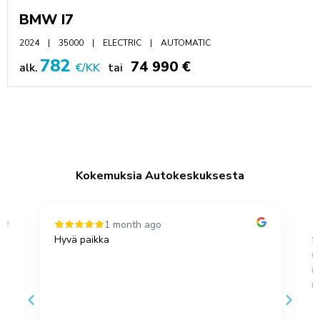
BMW I7
2024
35000
ELECTRIC
AUTOMATIC
782
74 990 €
alk.
€/KK
tai
Kokemuksia Autokeskuksesta
1 month ago
Hyvä paikka
S
u
,
m
no