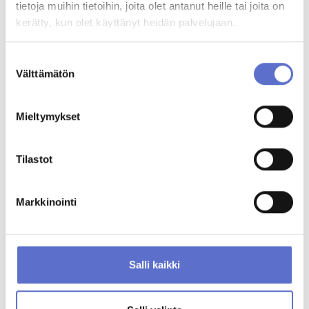
020 5065 809
tietoja muihin tietoihin, joita olet antanut heille tai joita on
kerätty, kun olet käyttänyt heidän palvelujaan.
Suostumuksen
MUUT KATSOIVAT MYÖS
Välttämätön
valinta
Mieltymykset
Tilastot
Markkinointi
Salli kaikki
Volkswagen TRANSPORTER