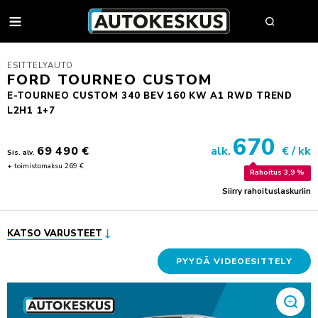
AUTOT
ESITTELYAUTO
FORD TOURNEO CUSTOM
E-TOURNEO CUSTOM 340 BEV 160 KW A1 RWD TREND
L2H1 1+7
AUTOHAKU
670
MYY AUTOSI
69 490 €
alk.
€ / kk
Sis. alv.
+ toimistomaksu 269 €
VAIHTOAUTOT
Rahoitus 3,9 %
Siirry rahoituslaskuriin
AUTOHAKU
UUDET AUTOT
BMW PREMIUM SELECTION
BMW
YRITYSMYYNTI
SÄHKÖAUTOT
BYD
YRITYSMYYNNIN ESITTELY
KATSO VARUSTEET
VAIHTOAUTON OSTAJAN OPAS
FORD
JULKISET HANKINNAT
PYYDÄ VIDEOESITTELY
AUTOKESKUS TURVA -PALVELUPAKETTI
HUOLTO & RENKAAT
KIA
HYÖTYAJONEUVOT
HUUTOKAUPPA
MINI
AUTOPÄÄTTÄJÄLLE
VARAA MÄÄRÄAIKAISHUOLTO
AUTOJEN SISÄÄNOSTO
KOLARIKORJAUS & TUULILASIT
MITSUBISHI
TYÖSUHDEAUTOILIJALLE