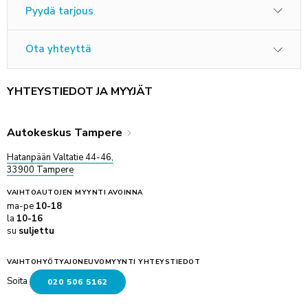
Pyydä tarjous
Ota yhteyttä
YHTEYSTIEDOT JA MYYJÄT
Autokeskus Tampere
Hatanpään Valtatie 44-46,
33900 Tampere
VAIHTOAUTOJEN MYYNTI
AVOINNA
ma-pe
10-18
la
10-16
su
suljettu
VAIHTOHYÖTYAJONEUVOMYYNTI YHTEYSTIEDOT
Soita
020 506 5162