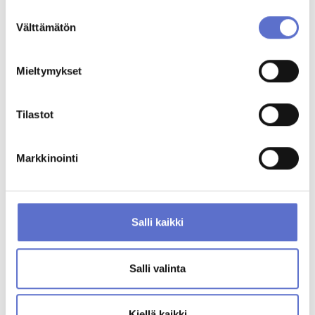
Suostumuksen
Välttämätön
valinta
Mieltymykset
Tilastot
Markkinointi
Ford TRANSIT CUSTOM
Salli kaikki
2026
100
ELECTRIC
AUTOMATIC
580
54 900 €
alk.
€/KK
tai
Salli valinta
TUTUSTU MYÖS NÄIHIN AUTOIHIN
Kiellä kaikki