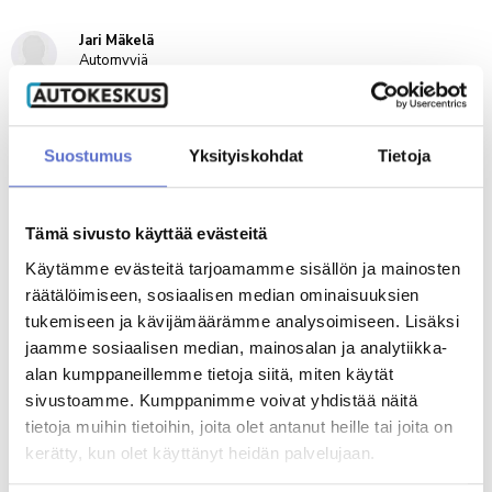
Jari Mäkelä
Automyyjä
020 5065 809
Jari Rikkonen
Suostumus
Yksityiskohdat
Tietoja
Yritysautomyyjä
020 506 5467
Tämä sivusto käyttää evästeitä
Joni Kareinen
Käytämme evästeitä tarjoamamme sisällön ja mainosten
Automyyjä (lomalla 8.8.-31.8.)
räätälöimiseen, sosiaalisen median ominaisuuksien
020 506 5649
tukemiseen ja kävijämäärämme analysoimiseen. Lisäksi
Varaa videotapaaminen
jaamme sosiaalisen median, mainosalan ja analytiikka-
alan kumppaneillemme tietoja siitä, miten käytät
sivustoamme. Kumppanimme voivat yhdistää näitä
tietoja muihin tietoihin, joita olet antanut heille tai joita on
MUUT KATSOIVAT MYÖS
kerätty, kun olet käyttänyt heidän palvelujaan.