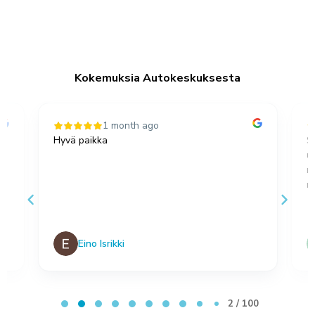
Kokemuksia Autokeskuksesta
1 month ago
Hyvä paikka
S
u
,
m
no
Eino Isrikki
Page 2 of 100
2 / 100