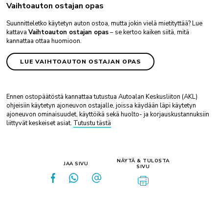
Vaihtoauton ostajan opas
Suunnitteletko käytetyn auton ostoa, mutta jokin vielä mietityttää? Lue
kattava
Vaihtoauton ostajan opas
– se kertoo kaiken siitä, mitä
kannattaa ottaa huomioon.
LUE VAIHTOAUTON OSTAJAN OPAS
Ennen ostopäätöstä kannattaa tutustua Autoalan Keskusliiton (AKL)
ohjeisiin käytetyn ajoneuvon ostajalle, joissa käydään läpi käytetyn
ajoneuvon ominaisuudet, käyttöikä sekä huolto- ja korjauskustannuksiin
liittyvät keskeiset asiat.
Tutustu tästä
NÄYTÄ & TULOSTA
JAA SIVU
SIVU