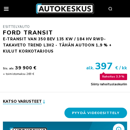
AUTOT
ESITTELYAUTO
FORD TRANSIT
E-TRANSIT VAN 350 BEV 135 KW / 184 HV RWD-
TAKAVETO TREND L3H2 - TÄHÄN AUTOON 1,9 % +
AUTOHAKU
KULUT KORKOTARJOUS
MYY AUTOSI
397
39 900 €
alk.
€ / kk
Sis. alv.
VAIHTOAUTOT
+ toimistomaksu 269 €
Rahoitus 3,9 %
AUTOHAKU
UUDET AUTOT
Siirry rahoituslaskuriin
BMW PREMIUM SELECTION
BMW
YRITYSMYYNTI
SÄHKÖAUTOT
BYD
YRITYSMYYNNIN ESITTELY
VAIHTOAUTON OSTAJAN OPAS
KATSO VARUSTEET
FORD
JULKISET HANKINNAT
AUTOKESKUS TURVA -PALVELUPAKETTI
HUOLTO & RENKAAT
KIA
HYÖTYAJONEUVOT
PYYDÄ VIDEOESITTELY
HUUTOKAUPPA
MINI
AUTOPÄÄTTÄJÄLLE
VARAA MÄÄRÄAIKAISHUOLTO
AUTOJEN SISÄÄNOSTO
KOLARIKORJAUS & TUULILASIT
MITSUBISHI
TYÖSUHDEAUTOILIJALLE