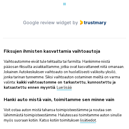
Google review widget
by
trustmary
Fiksujen ihmisten kasvattamia vaihtoautoja
Vaihtoautomme eivät tule tehtaalta tai farmilta. Hankimme niistä
pääosan fiksuilta asiakkailtamme, jotka ovat kasvattaneet niitä omanaan.
Jokainen Autokeskuksen vaihtoauto on huolellisesti valikoitu yksilö,
jonka tarinan tunnemme. Siksi vaihtoauton ostaminen meiltä on varma
valinta:
kaikki vaihtoautomme on tarkastettu, kunnostettu ja
katsastettu ennen myyntiä
.
Lue lisää
Hanki auto mistä vain, toimitamme sen minne vain
Voit ostaa auton mistä tahansa toimipisteestämme ja noutaa sen
lähimmästä toimipisteestämme. Halutessasi toimitamme auton sinulle
myös suoraan kotiin. Katso kotiin toimituksen
lisätiedot
.