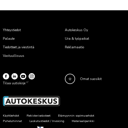
Yhteystiedot
Autokeskus Oy
Palaute
Ura & työpaikat
Tiedotteet ja viestintä
Reklamaatio
Vastuullisuus
Omat suosikit
Tilaa uutiskirje
Käyttöehdot
Rekisteriselosteet
Etämyynnin sopimusehdot
Puheluhinnat
Laskutustiedot / Invoicing
Materiaalipankki