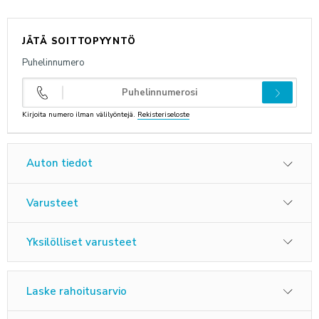
ANNA PALAUTETTA
JÄTÄ SOITTOPYYNTÖ
Puhelinnumero
Kirjoita numero ilman välilyöntejä.
Rekisteriseloste
Auton tiedot
Varusteet
Yksilölliset varusteet
Laske rahoitusarvio