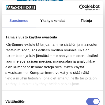
Riku Numminen
Suostumus
Yksityiskohdat
Tietoja
Automyyjä
020 506 5487
ENG
Varaa videotapaaminen
Tämä sivusto käyttää evästeitä
Käytämme evästeitä tarjoamamme sisällön ja mainosten
Saku Raitala
räätälöimiseen, sosiaalisen median ominaisuuksien
Automyyjä
tukemiseen ja kävijämäärämme analysoimiseen. Lisäksi
020 506 5788
ENG,
jaamme sosiaalisen median, mainosalan ja analytiikka-
FIN
alan kumppaneillemme tietoja siitä, miten käytät
sivustoamme. Kumppanimme voivat yhdistää näitä
Taneli Pietilä
tietoja muihin tietoihin, joita olet antanut heille tai joita on
Automyyjä (Lomalla 31.7-31.8)
kerätty, kun olet käyttänyt heidän palvelujaan.
020 506 5357
ENG,
FIN
Suostumuksen
Välttämätön
valinta