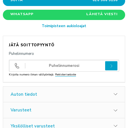
SOITA
020 506 5150
ANNA PALAUTETTA
WHATSAPP
LÄHETÄ VIESTI
Toimipisteen aukioloajat
JÄTÄ SOITTOPYYNTÖ
Puhelinnumero
Kirjoita numero ilman välilyöntejä.
Rekisteriseloste
Auton tiedot
Varusteet
Yksilölliset varusteet