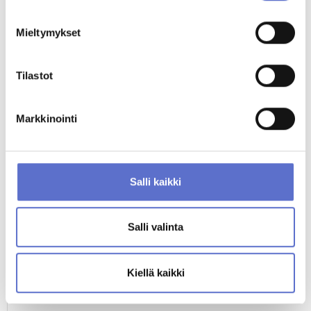
Antti Kauranen
Automyyjä, Eng, Sve, palvelen myös viittomakielellä.
020 506 5417
Mieltymykset
ENG,
FIN,
Varaa videotapaaminen
SGN,
SWE
Tilastot
Rasmus Surakka
Markkinointi
Automyyjä
020 506 5812
ENG
Salli kaikki
MUUT KATSOIVAT MYÖS
Salli valinta
Kiellä kaikki