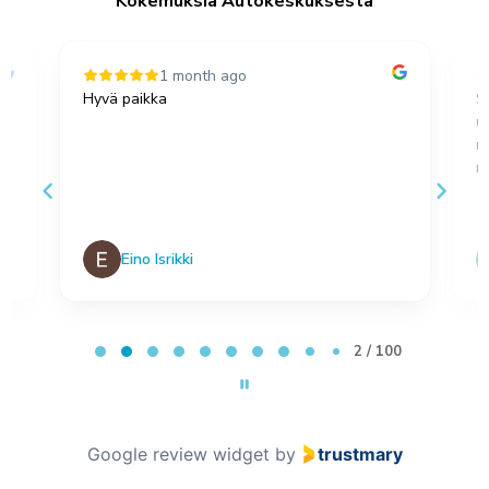
Kokemuksia Autokeskuksesta
1 month ago
Hyvä paikka
S
u
,
m
no
Eino Isrikki
Page 2 of 100
2 / 100
Google review widget
by
trustmary