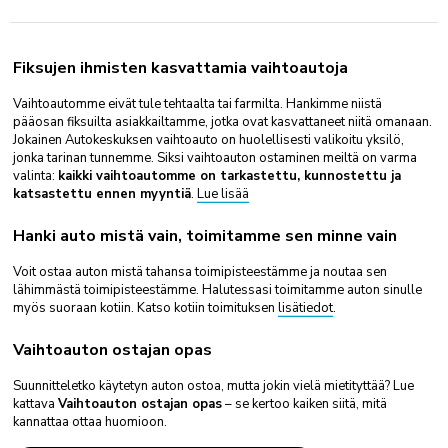
Fiksujen ihmisten kasvattamia vaihtoautoja
Vaihtoautomme eivät tule tehtaalta tai farmilta. Hankimme niistä
pääosan fiksuilta asiakkailtamme, jotka ovat kasvattaneet niitä omanaan.
Jokainen Autokeskuksen vaihtoauto on huolellisesti valikoitu yksilö,
jonka tarinan tunnemme. Siksi vaihtoauton ostaminen meiltä on varma
valinta:
kaikki vaihtoautomme on tarkastettu, kunnostettu ja
katsastettu ennen myyntiä
.
Lue lisää
Hanki auto mistä vain, toimitamme sen minne vain
Voit ostaa auton mistä tahansa toimipisteestämme ja noutaa sen
lähimmästä toimipisteestämme. Halutessasi toimitamme auton sinulle
myös suoraan kotiin. Katso kotiin toimituksen
lisätiedot
.
Vaihtoauton ostajan opas
Suunnitteletko käytetyn auton ostoa, mutta jokin vielä mietityttää? Lue
kattava
Vaihtoauton ostajan opas
– se kertoo kaiken siitä, mitä
kannattaa ottaa huomioon.