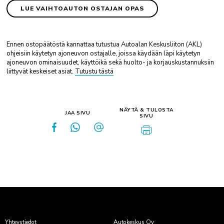
LUE VAIHTOAUTON OSTAJAN OPAS
Ennen ostopäätöstä kannattaa tutustua Autoalan Keskusliiton (AKL)
ohjeisiin käytetyn ajoneuvon ostajalle, joissa käydään läpi käytetyn
ajoneuvon ominaisuudet, käyttöikä sekä huolto- ja korjauskustannuksiin
liittyvät keskeiset asiat.
Tutustu tästä
NÄYTÄ & TULOSTA
JAA SIVU
SIVU
Yhteystiedot
Autokeskus Oy