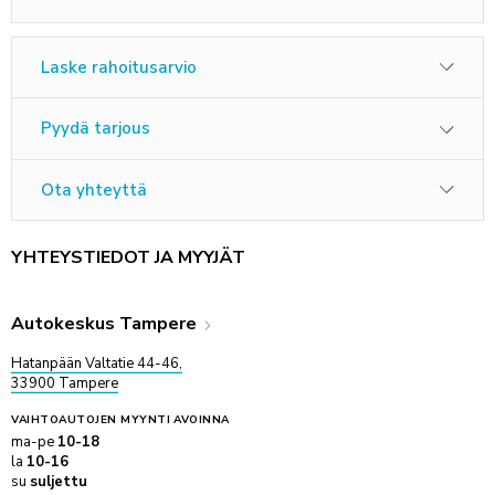
Laske rahoitusarvio
Pyydä tarjous
Ota yhteyttä
YHTEYSTIEDOT JA MYYJÄT
Autokeskus Tampere
Hatanpään Valtatie 44-46,
33900 Tampere
VAIHTOAUTOJEN MYYNTI
AVOINNA
ma-pe
10-18
la
10-16
su
suljettu