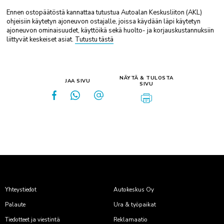
Ennen ostopäätöstä kannattaa tutustua Autoalan Keskusliiton (AKL)
ohjeisiin käytetyn ajoneuvon ostajalle, joissa käydään läpi käytetyn
ajoneuvon ominaisuudet, käyttöikä sekä huolto- ja korjauskustannuksiin
liittyvät keskeiset asiat.
Tutustu tästä
NÄYTÄ & TULOSTA
JAA SIVU
SIVU
Yhteystiedot
Autokeskus Oy
Palaute
Ura & työpaikat
Tiedotteet ja viestintä
Reklamaatio