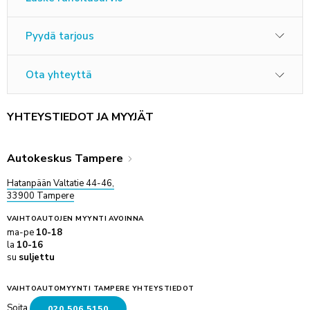
Pyydä tarjous
Ota yhteyttä
YHTEYSTIEDOT JA MYYJÄT
Autokeskus Tampere
Hatanpään Valtatie 44-46,
33900 Tampere
VAIHTOAUTOJEN MYYNTI
AVOINNA
ma-pe
10-18
la
10-16
su
suljettu
VAIHTOAUTOMYYNTI TAMPERE YHTEYSTIEDOT
Soita
020 506 5150