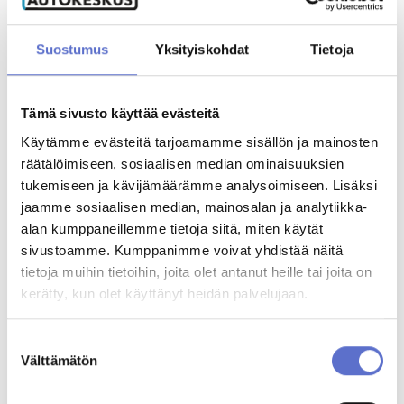
Taneli Pietilä
Automyyjä (Lomalla 31.7-31.8)
020 506 5357
Suostumus
Yksityiskohdat
Tietoja
ENG,
FIN
Tämä sivusto käyttää evästeitä
Riku Numminen
Käytämme evästeitä tarjoamamme sisällön ja mainosten
Automyyjä
020 506 5487
räätälöimiseen, sosiaalisen median ominaisuuksien
ENG
tukemiseen ja kävijämäärämme analysoimiseen. Lisäksi
Varaa videotapaaminen
jaamme sosiaalisen median, mainosalan ja analytiikka-
alan kumppaneillemme tietoja siitä, miten käytät
sivustoamme. Kumppanimme voivat yhdistää näitä
Jukka Parkkonen
Myynninedistäjä
tietoja muihin tietoihin, joita olet antanut heille tai joita on
020 506 5518
kerätty, kun olet käyttänyt heidän palvelujaan.
ENG
Varaa videotapaaminen
Suostumuksen
Välttämätön
valinta
Saku Raitala
Automyyjä