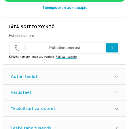
Toimipisteen aukioloajat
ANNA PALAUTETTA
JÄTÄ SOITTOPYYNTÖ
Puhelinnumero
Kirjoita numero ilman välilyöntejä.
Rekisteriseloste
Auton tiedot
Varusteet
Yksilölliset varusteet
Laske rahoitusarvio