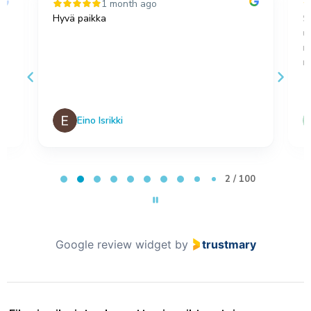
1 month ago
Hyvä paikka
S
u
,
m
no
Eino Isrikki
Page 2 of 100
2 / 100
Google review widget
by
trustmary