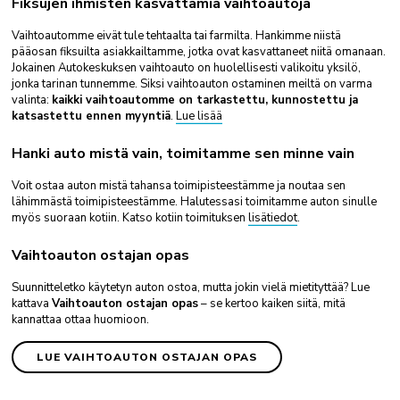
Fiksujen ihmisten kasvattamia vaihtoautoja
Vaihtoautomme eivät tule tehtaalta tai farmilta. Hankimme niistä
pääosan fiksuilta asiakkailtamme, jotka ovat kasvattaneet niitä omanaan.
Jokainen Autokeskuksen vaihtoauto on huolellisesti valikoitu yksilö,
jonka tarinan tunnemme. Siksi vaihtoauton ostaminen meiltä on varma
valinta:
kaikki vaihtoautomme on tarkastettu, kunnostettu ja
katsastettu ennen myyntiä
.
Lue lisää
Hanki auto mistä vain, toimitamme sen minne vain
Voit ostaa auton mistä tahansa toimipisteestämme ja noutaa sen
lähimmästä toimipisteestämme. Halutessasi toimitamme auton sinulle
myös suoraan kotiin. Katso kotiin toimituksen
lisätiedot
.
Vaihtoauton ostajan opas
Suunnitteletko käytetyn auton ostoa, mutta jokin vielä mietityttää? Lue
kattava
Vaihtoauton ostajan opas
– se kertoo kaiken siitä, mitä
kannattaa ottaa huomioon.
LUE VAIHTOAUTON OSTAJAN OPAS