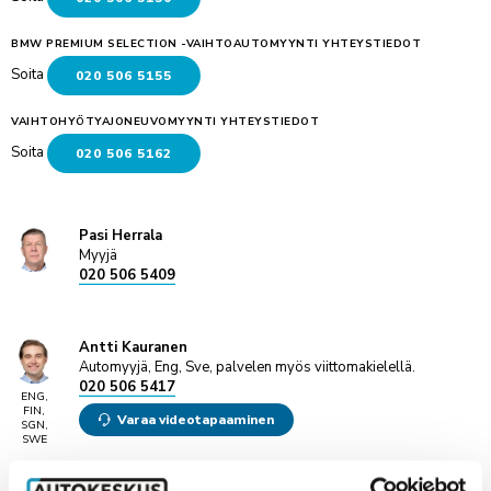
BMW PREMIUM SELECTION -VAIHTOAUTOMYYNTI YHTEYSTIEDOT
Soita
020 506 5155
VAIHTOHYÖTYAJONEUVOMYYNTI YHTEYSTIEDOT
Soita
020 506 5162
Pasi Herrala
Myyjä
020 506 5409
Antti Kauranen
Automyyjä, Eng, Sve, palvelen myös viittomakielellä.
020 506 5417
ENG,
FIN,
Varaa videotapaaminen
SGN,
SWE