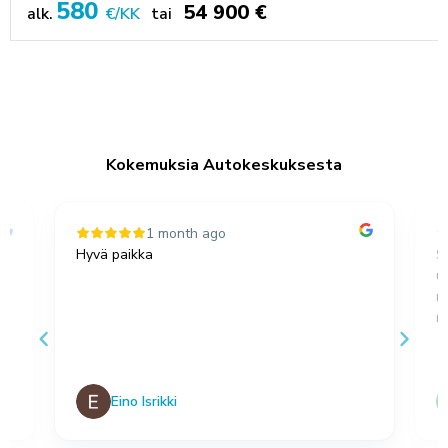
580
54 900 €
alk.
€/KK
tai
Kokemuksia Autokeskuksesta
1 month ago
Hyvä paikka
S
u
,
m
no
Eino Isrikki