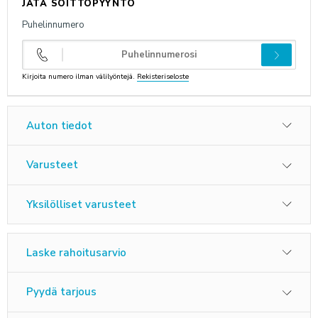
JÄTÄ SOITTOPYYNTÖ
Puhelinnumero
ANNA PALAUTETTA
Kirjoita numero ilman välilyöntejä.
Rekisteriseloste
Auton tiedot
Varusteet
Yksilölliset varusteet
Laske rahoitusarvio
Pyydä tarjous