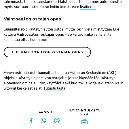
lähimmästä toimipisteestämme. Halutessasi toimitamme auton sinulle
myös suoraan kotiin. Katso kotiin toimituksen
lisätiedot
.
Vaihtoauton ostajan opas
Suunnitteletko käytetyn auton ostoa, mutta jokin vielä mietityttää? Lue
kattava
Vaihtoauton ostajan opas
– se kertoo kaiken siitä, mitä
kannattaa ottaa huomioon.
LUE VAIHTOAUTON OSTAJAN OPAS
Ennen ostopäätöstä kannattaa tutustua Autoalan Keskusliiton (AKL)
ohjeisiin käytetyn ajoneuvon ostajalle, joissa käydään läpi käytetyn
ajoneuvon ominaisuudet, käyttöikä sekä huolto- ja korjauskustannuksiin
liittyvät keskeiset asiat.
Tutustu tästä
NÄYTÄ & TULOSTA
JAA SIVU
SIVU