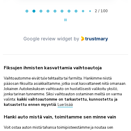
Page 2 of 100
2 / 100
Google review widget
by
trustmary
Fiksujen ihmisten kasvattamia vaihtoautoja
Vaihtoautomme eivät tule tehtaalta tai farmilta. Hankimme niistä
pääosan fiksuilta asiakkailtamme, jotka ovat kasvattaneet niitä omanaan.
Jokainen Autokeskuksen vaihtoauto on huolellisesti valikoitu yksilö,
jonka tarinan tunnemme. Siksi vaihtoauton ostaminen meiltä on varma
valinta:
kaikki vaihtoautomme on tarkastettu, kunnostettu ja
katsastettu ennen myyntiä
.
Lue lisää
Hanki auto mistä vain, toimitamme sen minne vain
Voit ostaa auton mistä tahansa toimipisteestämme ja noutaa sen