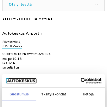
Ota yhteyttä
YHTEYSTIEDOT JA MYYJÄT
Autokeskus Airport
Silvastintie 4,
01510 Vantaa
UUSIEN AUTOJEN MYYNTI
AVOINNA
ma-pe
10-18
la
10-16
su
suljettu
BYD-MYYNTI VANTAA YHTEYSTIEDOT
Soita
020 506 5870
Suostumus
Yksityiskohdat
Tietoja