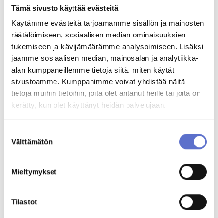
MUUT KATSOIVAT MYÖS
Tämä sivusto käyttää evästeitä
Käytämme evästeitä tarjoamamme sisällön ja mainosten
räätälöimiseen, sosiaalisen median ominaisuuksien
tukemiseen ja kävijämäärämme analysoimiseen. Lisäksi
jaamme sosiaalisen median, mainosalan ja analytiikka-
alan kumppaneillemme tietoja siitä, miten käytät
sivustoamme. Kumppanimme voivat yhdistää näitä
tietoja muihin tietoihin, joita olet antanut heille tai joita on
kerätty, kun olet käyttänyt heidän palvelujaan.
Suostumuksen
Välttämätön
valinta
BYD SEAL 6 DM-I
Mieltymykset
2025
0
GASOLINE
AUTOMATIC
474
43 900 €
Tilastot
alk.
€/KK
tai