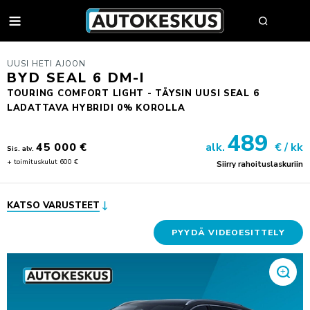
AUTOT
UUSI HETI AJOON
BYD SEAL 6 DM-I
TOURING COMFORT LIGHT - TÄYSIN UUSI SEAL 6
LADATTAVA HYBRIDI 0% KOROLLA
AUTOHAKU
489
MYY AUTOSI
45 000 €
alk.
€ / kk
Sis. alv.
+ toimituskulut 600 €
Siirry rahoituslaskuriin
VAIHTOAUTOT
AUTOHAKU
UUDET AUTOT
BMW PREMIUM SELECTION
KATSO VARUSTEET
BMW
YRITYSMYYNTI
SÄHKÖAUTOT
BYD
YRITYSMYYNNIN ESITTELY
PYYDÄ VIDEOESITTELY
VAIHTOAUTON OSTAJAN OPAS
FORD
JULKISET HANKINNAT
AUTOKESKUS TURVA -PALVELUPAKETTI
HUOLTO & RENKAAT
KIA
HYÖTYAJONEUVOT
HUUTOKAUPPA
MINI
AUTOPÄÄTTÄJÄLLE
VARAA MÄÄRÄAIKAISHUOLTO
AUTOJEN SISÄÄNOSTO
KOLARIKORJAUS & TUULILASIT
MITSUBISHI
TYÖSUHDEAUTOILIJALLE