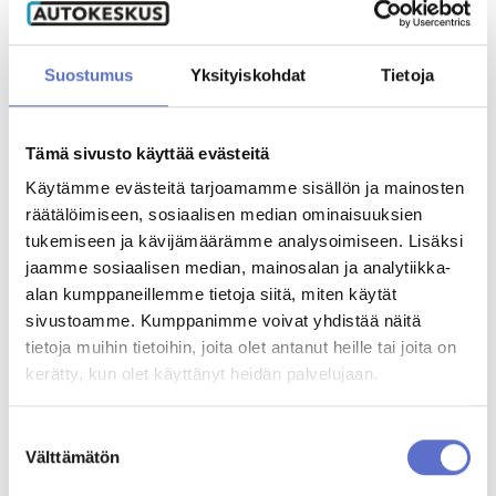
Ilkka Kähkönen
Tuoteryhmävastaava.
020 506 5771
Suostumus
Yksityiskohdat
Tietoja
Jani Salonen
Tämä sivusto käyttää evästeitä
Automyyjä
020 506 5455
Käytämme evästeitä tarjoamamme sisällön ja mainosten
räätälöimiseen, sosiaalisen median ominaisuuksien
tukemiseen ja kävijämäärämme analysoimiseen. Lisäksi
jaamme sosiaalisen median, mainosalan ja analytiikka-
MUUT KATSOIVAT MYÖS
alan kumppaneillemme tietoja siitä, miten käytät
sivustoamme. Kumppanimme voivat yhdistää näitä
tietoja muihin tietoihin, joita olet antanut heille tai joita on
kerätty, kun olet käyttänyt heidän palvelujaan.
Suostumuksen
Välttämätön
valinta