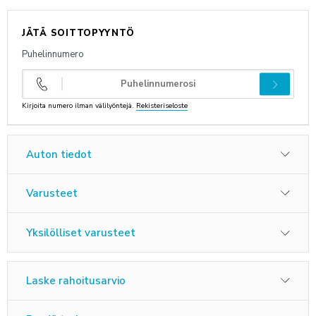
ANNA PALAUTETTA
JÄTÄ SOITTOPYYNTÖ
Puhelinnumero
Kirjoita numero ilman välilyöntejä.
Rekisteriseloste
Auton tiedot
Varusteet
Yksilölliset varusteet
Laske rahoitusarvio