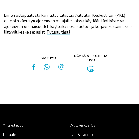
Ennen ostopäätöstä kannattaa tutustua Autoalan Keskusliiton (AKL)
ohjeisiin käytetyn ajoneuvon ostajalle, joissa käydään läpi käytetyn
ajoneuvon ominaisuudet, käyttöikä sekä huolto- ja korjauskustannuksiin
liittyvät keskeiset asiat.
Tutustu tästä
NÄYTÄ & TULOSTA
JAA SIVU
SIVU
Yhteystiedot
Autokeskus Oy
Palaute
Ura & työpaikat