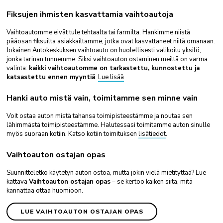
Fiksujen ihmisten kasvattamia vaihtoautoja
Vaihtoautomme eivät tule tehtaalta tai farmilta. Hankimme niistä
pääosan fiksuilta asiakkailtamme, jotka ovat kasvattaneet niitä omanaan.
Jokainen Autokeskuksen vaihtoauto on huolellisesti valikoitu yksilö,
jonka tarinan tunnemme. Siksi vaihtoauton ostaminen meiltä on varma
valinta:
kaikki vaihtoautomme on tarkastettu, kunnostettu ja
katsastettu ennen myyntiä
.
Lue lisää
Hanki auto mistä vain, toimitamme sen minne vain
Voit ostaa auton mistä tahansa toimipisteestämme ja noutaa sen
lähimmästä toimipisteestämme. Halutessasi toimitamme auton sinulle
myös suoraan kotiin. Katso kotiin toimituksen
lisätiedot
.
Vaihtoauton ostajan opas
Suunnitteletko käytetyn auton ostoa, mutta jokin vielä mietityttää? Lue
kattava
Vaihtoauton ostajan opas
– se kertoo kaiken siitä, mitä
kannattaa ottaa huomioon.
LUE VAIHTOAUTON OSTAJAN OPAS