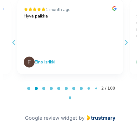
1 month ago
Hyvä paikka
S
u
,
m
no
Eino Isrikki
Page 2 of 100
2 / 100
Google review widget
by
trustmary