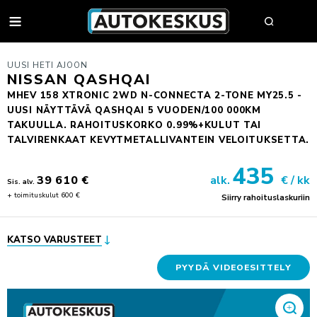
AUTOT
UUSI HETI AJOON
NISSAN QASHQAI
MHEV 158 XTRONIC 2WD N-CONNECTA 2-TONE MY25.5 -
UUSI NÄYTTÄVÄ QASHQAI 5 VUODEN/100 000KM
AUTOHAKU
TAKUULLA. RAHOITUSKORKO 0.99%+KULUT TAI
TALVIRENKAAT KEVYTMETALLIVANTEIN VELOITUKSETTA.
MYY AUTOSI
435
VAIHTOAUTOT
39 610 €
alk.
€ / kk
Sis. alv.
AUTOHAKU
UUDET AUTOT
+ toimituskulut 600 €
Siirry rahoituslaskuriin
BMW PREMIUM SELECTION
BMW
YRITYSMYYNTI
SÄHKÖAUTOT
BYD
YRITYSMYYNNIN ESITTELY
KATSO VARUSTEET
VAIHTOAUTON OSTAJAN OPAS
FORD
JULKISET HANKINNAT
AUTOKESKUS TURVA -PALVELUPAKETTI
HUOLTO & RENKAAT
KIA
HYÖTYAJONEUVOT
PYYDÄ VIDEOESITTELY
HUUTOKAUPPA
MINI
AUTOPÄÄTTÄJÄLLE
VARAA MÄÄRÄAIKAISHUOLTO
AUTOJEN SISÄÄNOSTO
KOLARIKORJAUS & TUULILASIT
MITSUBISHI
TYÖSUHDEAUTOILIJALLE