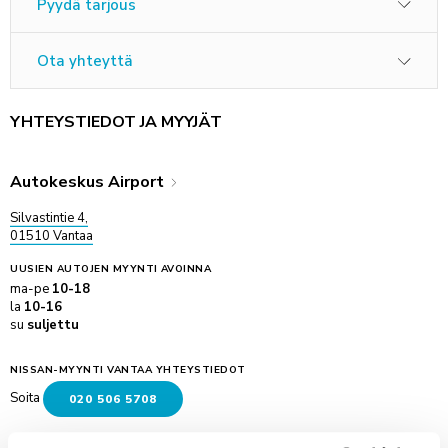
Pyydä tarjous
Ota yhteyttä
YHTEYSTIEDOT JA MYYJÄT
Autokeskus Airport
Silvastintie 4,
01510 Vantaa
UUSIEN AUTOJEN MYYNTI
AVOINNA
ma-pe
10-18
la
10-16
su
suljettu
NISSAN-MYYNTI VANTAA YHTEYSTIEDOT
Soita
020 506 5708