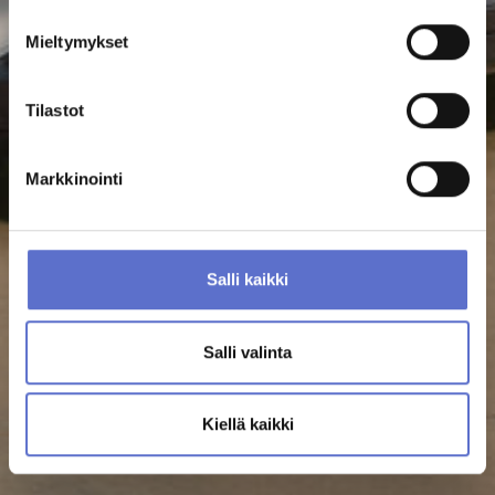
Mieltymykset
ANNA PALAUTETTA
Tilastot
Markkinointi
Salli kaikki
Salli valinta
Kiellä kaikki