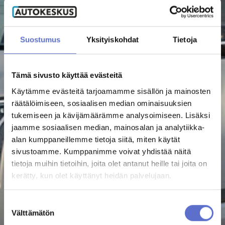
AUTOKESKUS HYVINKÄÄ
TILAA UUTISKIRJE
Mäkikuumolantie 20, Hyvinkää
AUTOKESKUS OLARI (ESPOO)
Suostumus
Yksityiskohdat
Tietoja
Haltilanniitty 4, Espoo
Tämä sivusto käyttää evästeitä
Yritysmyynti
Käytämme evästeitä tarjoamamme sisällön ja mainosten
Hallinto
räätälöimiseen, sosiaalisen median ominaisuuksien
Markkinointi & viestintä
tukemiseen ja kävijämäärämme analysoimiseen. Lisäksi
Laskutustiedot
jaamme sosiaalisen median, mainosalan ja analytiikka-
alan kumppaneillemme tietoja siitä, miten käytät
Palaute
sivustoamme. Kumppanimme voivat yhdistää näitä
Reklamaatio
tietoja muihin tietoihin, joita olet antanut heille tai joita on
kerätty, kun olet käyttänyt heidän palvelujaan.
PALVELUHAKU
Suostumuksen
Välttämätön
OTA YHTEYTTÄ
valinta