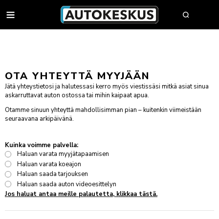
AUTOT
OTA YHTEYTTÄ MYYJÄÄN
AUTOHAKU
Jätä yhteystietosi ja halutessasi kerro myös viestissäsi mitkä asiat sinua
askarruttavat auton ostossa tai mihin kaipaat apua.
MYY AUTOSI
Otamme sinuun yhteyttä mahdollisimman pian – kuitenkin viimeistään
VAIHTOAUTOT
seuraavana arkipäivänä.
AUTOHAKU
UUDET AUTOT
BMW PREMIUM SELECTION
Kuinka voimme palvella:
BMW
YRITYSMYYNTI
Haluan varata myyjätapaamisen
SÄHKÖAUTOT
BYD
YRITYSMYYNNIN ESITTELY
Haluan varata koeajon
VAIHTOAUTON OSTAJAN OPAS
FORD
JULKISET HANKINNAT
Haluan saada tarjouksen
AUTOKESKUS TURVA -PALVELUPAKETTI
HUOLTO & RENKAAT
KIA
Haluan saada auton videoesittelyn
HYÖTYAJONEUVOT
Jos haluat antaa meille palautetta, klikkaa tästä.
HUUTOKAUPPA
MINI
AUTOPÄÄTTÄJÄLLE
VARAA MÄÄRÄAIKAISHUOLTO
AUTOJEN SISÄÄNOSTO
KOLARIKORJAUS & TUULILASIT
MITSUBISHI
TYÖSUHDEAUTOILIJALLE