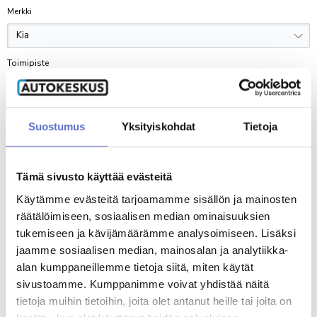
NISSAN
Merkki
VARAA KAUSIHUOLTO
VARAA VAURIOTARKASTUS
TARJOUKSET
OPEL
PEUGEOT
OSTA RENKAAT
VARAA KOLARIKORJAUS
YHTEYSTIEDOT
TOYOTA
Toimipiste
VARAA VIDEOTAPAAMINEN
VARAA RENKAANVAIHTO/SÄILYTYS
VARAA LASINVAIHTO- TAI KORJAUS
AUTOKESKUS KONALA
INFO
Ristipellontie 5-7, Helsinki
PALVELUT
KOLARIKORJAUS
Malli
AUTOKESKUS LYHYESTI
FORDSTORE AUTOKESKUS KONALA
Suostumus
Yksityiskohdat
Tietoja
MÄÄRÄAIKAISHUOLTO
VARUSTEET
KOLARIKORJAAMO
Ristipellontie 5, Helsinki
HALLINTO
TILAA UUTISKIRJE
KAUSIHUOLTO
LISÄVARUSTEET
LISÄPALVELUT
TUULILASIT & KIVENISKEMÄN KORJAUKSET
AUTOKESKUS AIRPORT
MATERIAALIPANKKI
NOUTO- JA PALAUTUSPALVELU
VARAOSAKYSELY
LENTOHUOLTO
TARJOUKSET
SMART-KOLHUNOIKAISU
Silvastintie 4, Vantaa
Tämä sivusto käyttää evästeitä
LASKUTUSTIEDOT
RENGASPALVELUT
Yhteystietoni
KATSASTUS
TARJOUKSET
KAIKKI HUOLLON PALVELUT
AUTOKESKUS TAMPERE
Etunimi
Käytämme evästeitä tarjoamamme sisällön ja mainosten
TUO & NOUDA 24/7 -AUTOMAATTI
SIJAISAUTO
Hatanpään Valtatie 44-46, Tampere
Nämä aiheet löydät
Liikkeessä-sivustoltamme:
räätälöimiseen, sosiaalisen median ominaisuuksien
VIDEOCHECK
PESUPALVELU
AUTOKESKUS HÄMEENLINNA
tukemiseen ja kävijämäärämme analysoimiseen. Lisäksi
BLOGI
HUOLLON RAHOITUS
Uhrikivenkatu 11, Hämeenlinna
jaamme sosiaalisen median, mainosalan ja analytiikka-
Sukunimi
UUTISET & TIEDOTTEET
AUTOKESKUS RAISIO
alan kumppaneillemme tietoja siitä, miten käytät
URA & AVOIMET TYÖPAIKAT
Haunistentie 15, Raisio
sivustoamme. Kumppanimme voivat yhdistää näitä
VASTUULLISUUS
AUTOKESKUS TURKU
tietoja muihin tietoihin, joita olet antanut heille tai joita on
Munkkionkuja 1, Turku
Puhelin